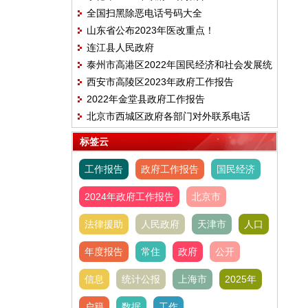
全国扫黑除恶电话号码大全
山东省公布2023年医改重点！
连江县人民政府
泰州市高港区2022年国民经济和社会发展统
西安市高陵区2023年政府工作报告
计公报
2022年金堂县政府工作报告
北京市西城区政府各部门对外联系电话
标签云
工作报告
政府工作报告
国民经济
2024年政府工作报告
北京市
法律援助
人民政府
天津市
人口
年度报告
常住
政府
公开
信息
统计公报
上海市
2025年
户籍
数据
工作