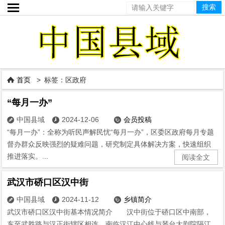

首页
> 标签：区政府

“每月一办”
中国县域
2024-12-06
会员投稿



“每月一办”：全称为听民声解民忧“每月一办”，区委区政府每月专题
督办群众反映强烈的疑难问题，研究制定具体解决方案，快速组织
推进落实。...
阅读全文
武汉市硚口区汉中街
中国县域
2024-11-12
乡镇简介



武汉市硚口区汉中街基本情况简介 汉中街位于硚口区中南部，
东至武胜路与汉正街辖区相连，南临汉江中心线与琴台大剧院隔江