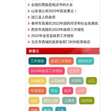
全国扫黑除恶电话号码大全
山东省公布2023年医改重点！
连江县人民政府
泰州市高港区2022年国民经济和社会发展统
西安市高陵区2023年政府工作报告
计公报
2022年金堂县政府工作报告
北京市西城区政府各部门对外联系电话
标签云
工作报告
政府工作报告
国民经济
2024年政府工作报告
北京市
法律援助
人民政府
天津市
人口
年度报告
常住
政府
公开
信息
统计公报
上海市
2025年
户籍
数据
工作