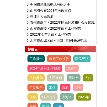
全国扫黑除恶电话号码大全
山东省公布2023年医改重点！
连江县人民政府
泰州市高港区2022年国民经济和社会发展统
西安市高陵区2023年政府工作报告
计公报
2022年金堂县政府工作报告
北京市西城区政府各部门对外联系电话
标签云
工作报告
政府工作报告
国民经济
2024年政府工作报告
北京市
法律援助
人民政府
天津市
人口
年度报告
常住
政府
公开
信息
统计公报
上海市
2025年
户籍
数据
工作