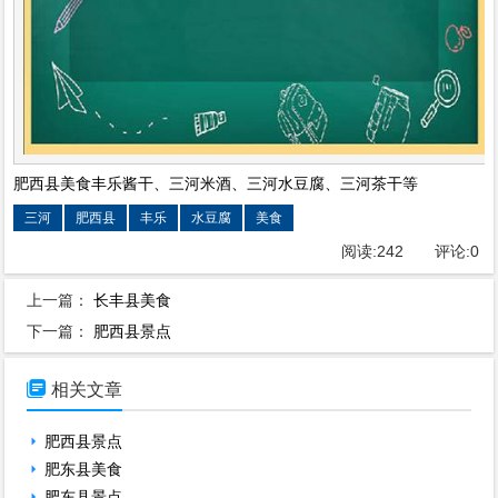
肥西县美食丰乐酱干、三河米酒、三河水豆腐、三河茶干等
三河
肥西县
丰乐
水豆腐
美食
阅读:
242
评论:
0
上一篇：
长丰县美食
下一篇：
肥西县景点

相关文章
肥西县景点
肥东县美食
肥东县景点