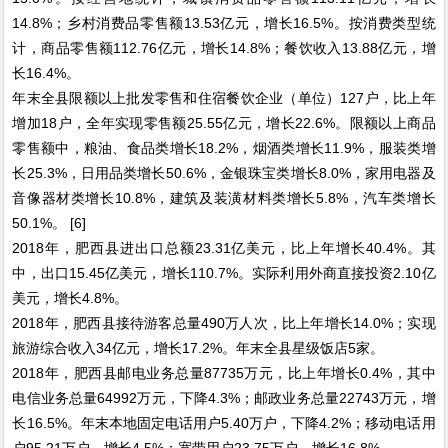
14.8%；乡村消费品零售额13.53亿元，增长16.5%。按消费类型统
计，商品零售额112.76亿元，增长14.8%；餐饮收入13.88亿元，增
长16.4%。
年末全县限额以上批发零售和住宿餐饮企业（单位）127户，比上年
增加18户，全年实现零售额25.55亿元，增长22.6%。限额以上商品
零售额中，粮油、食品类增长18.2%，烟酒类增长11.9%，服装类增
长25.3%，日用品类增长50.6%，金银珠宝类增长8.0%，家用电器及
音像器材类增长10.8%，建筑及装潢材料类增长5.8%，汽车类增长
50.1%。 [6]
2018年，肥西县进出口总额23.31亿美元，比上年增长40.4%。其
中，出口15.45亿美元，增长110.7%。实际利用外商直接投资2.10亿
美元，增长4.8%。
2018年，肥西县接待游客总量490万人次，比上年增长14.0%；实现
旅游综合收入34亿元，增长17.2%。年末全县星级饭店5家。
2018年，肥西县邮电业务总量87735万元，比上年增长0.4%，其中
电信业务总量64992万元，下降4.3%；邮政业务总量22743万元，增
长16.5%。年末本地固定电话用户5.40万户，下降4.2%；移动电话用
户95.21万户，增长4.5%；宽带用户23.75万户，增长16.8%。