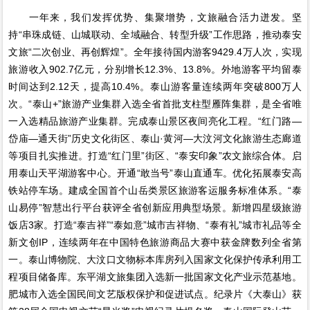
一年来，我们发挥优势、集聚增势，文旅融合活力迸发。坚
持“串珠成链、山城联动、全域融合、转型升级”工作思路，推动泰安
文旅“二次创业、再创辉煌”。全年接待国内游客9429.4万人次，实现
旅游收入902.7亿元，分别增长12.3%、13.8%。外地游客平均留泰
时间达到2.12天，提高10.4%。泰山游客量连续两年突破800万人
次。“泰山+”旅游产业集群入选全省首批支柱型雁阵集群，是全省唯
一入选精品旅游产业集群。完成泰山景区夜间亮化工程。“红门路—
岱庙—通天街”历史文化街区、泰山·黄河—大汶河文化旅游生态廊道
等项目扎实推进。打造“红门里”街区、“泰安印象”农文旅综合体。启
用泰山天平湖游客中心。开通“敢当号”泰山直通车。优化拓展泰安高
铁站停车场。建成全国首个山岳类景区旅游客运服务标准体系。“泰
山易停”智慧出行平台获评全省创新应用典型场景。新增四星级旅游
饭店3家。打造“泰吉祥”“泰如意”城市吉祥物、“泰有礼”城市礼品等全
新文创IP，连续两年在中国特色旅游商品大赛中获金牌数列全省第
一。泰山博物院、大汶口文物标本库房列入国家文化保护传承利用工
程项目储备库。东平湖文旅集团入选新一批国家文化产业示范基地。
肥城市入选全国民间文艺版权保护和促进试点。纪录片《大泰山》获