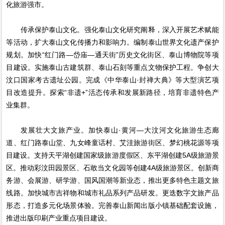
化旅游强市。
传承保护泰山文化。强化泰山文化研究阐释，深入开展艺术赋能
等活动，扩大泰山文化传播力和影响力。编制泰山世界文化遗产保护
规划。加快“红门路—岱庙—通天街”历史文化街区、泰山博物院等项
目建设。实施泰山古建筑群、泰山石刻等重点文物保护工程。争创大
汶口国家考古遗址公园。完成《中华泰山·封禅大典》等大型演艺项
目改造提升。探索“非遗+”活态传承和发展新路径，培育非遗特色产
业集群。
发展壮大文旅产业。加快泰山·黄河—大汶河文化旅游生态廊
道、红门路泰山堂、九女峰童话村、艾洼旅游街区、梦幻桃花源等项
目建设。支持天平湖创建国家级旅游度假区、东平湖创建5A级旅游景
区。推动彩汶田园景区、石敢当文化园等创建4A级旅游景区。创新商
务游、会展游、研学游、国风国潮等新业态，推出更多特色主题文旅
线路。加快城市吉祥物和城市礼品系列产品研发。更迭数字文旅产品
形态，打造多元化场景体验。完善泰山新闻出版小镇基础配套设施，
推进出版印刷产业重点项目建设。