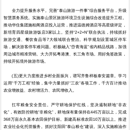
全力提升服务水平。完善“泰山旅游一件事”综合服务平台，升级
智慧票务系统。实施泰山景区旅游环境卫生设施综合改造提升工程。
推动华住集团施柏阁酒店投入运营，推进温德姆酒店等高星级评定，
新培育四星级旅游饭店3家以上。坚持“2+2+N”联合执法，持续抓好
旅游交通、餐饮食品等7大领域联合整治。科学规划设置城区停车
场，解决游客停车难问题。积极融入“岱青海蓝”省内精品线路，加强
周边城市精准营销。大力开拓粤港澳、长三角市场。用好免签政策，
持续开拓境外旅游市场。
(五)更大力度推进乡村全面振兴，谱写齐鲁样板泰安篇章。学习
运用“千万工程”经验，集中力量抓好“三农”各项工作，千方百计推动
农业增效益、农村增活力、农民增收入。
扛牢粮食安全责任。严守耕地保护红线，坚决遏制耕地“非农
化”，有效防控耕地“非粮化”，耕地保有量保持在445万亩以上，完成
368万亩永久基本农田保护目标。新建高标准农田10万亩以上。推进
农业社会化托管服务。抓好汶阳田“泰山粮仓”建设。深入实施粮油作