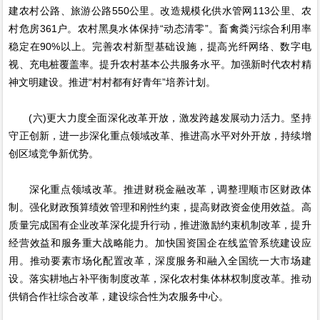
建农村公路、旅游公路550公里。改造规模化供水管网113公里、农
村危房361户。农村黑臭水体保持“动态清零”。畜禽粪污综合利用率
稳定在90%以上。完善农村新型基础设施，提高光纤网络、数字电
视、充电桩覆盖率。提升农村基本公共服务水平。加强新时代农村精
神文明建设。推进“村村都有好青年”培养计划。
(六)更大力度全面深化改革开放，激发跨越发展动力活力。坚持
守正创新，进一步深化重点领域改革、推进高水平对外开放，持续增
创区域竞争新优势。
深化重点领域改革。推进财税金融改革，调整理顺市区财政体
制。强化财政预算绩效管理和刚性约束，提高财政资金使用效益。高
质量完成国有企业改革深化提升行动，推进激励约束机制改革，提升
经营效益和服务重大战略能力。加快国资国企在线监管系统建设应
用。推动要素市场化配置改革，深度服务和融入全国统一大市场建
设。落实耕地占补平衡制度改革，深化农村集体林权制度改革。推动
供销合作社综合改革，建设综合性为农服务中心。