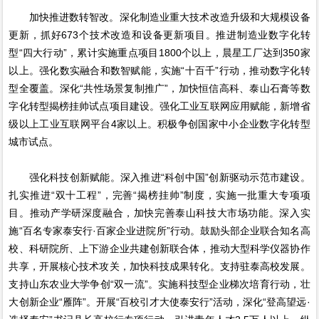
加快推进数转智改。深化制造业重大技术改造升级和大规模设备
更新，抓好673个技术改造和设备更新项目。推进制造业数字化转
型“四大行动”，累计实施重点项目1800个以上，晨星工厂达到350家
以上。强化数实融合和数智赋能，实施“十百千”行动，推动数字化转
型全覆盖。深化“共性场景复制推广”，加快恒信高科、泰山石膏等数
字化转型揭榜挂帅试点项目建设。强化工业互联网应用赋能，新增省
级以上工业互联网平台4家以上。积极争创国家中小企业数字化转型
城市试点。
强化科技创新赋能。深入推进“科创中国”创新驱动示范市建设。
扎实推进“双十工程”，完善“揭榜挂帅”制度，实施一批重大专项项
目。推动产学研深度融合，加快完善泰山科技大市场功能。深入实
施“百名专家泰安行·百家企业进院所”行动。鼓励头部企业联合知名高
校、科研院所、上下游企业共建创新联合体，推动大型科学仪器协作
共享，开展核心技术攻关，加快科技成果转化。支持驻泰高校发展。
支持山东农业大学争创“双一流”。实施科技型企业梯次培育行动，壮
大创新企业“雁阵”。开展“百校引才大使泰安行”活动，深化“登高望远·