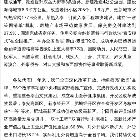
建成通车。改造提升东岳大街等3条道路。新建改造4处公游园。建设
海绵城市8.3平方公里。改造老旧小区205个、1.9万户。更新城市水
气热管网177.6公里。莱热入泰、引黄入泰工程加快建设。建立“一政
策四清单”机制，房地产市场平稳健康发展。保交房交付率达到
97.9%，圆满完成省定任务。住房公积金纠纷调解与行政执法“泰安模
式”在全国推广。举办全省首届“泰山·攀登”论坛。成功承办巴黎奥运
会跆拳道资格赛等省级以上重大赛事72项。国防动员、人民防空、退
役军人、民族宗教、社会组织、残疾人、工会、共青团、妇女儿童、
港澳台、外事侨务、对口支援和东西部协作等事业取得新成绩。
各位代表!一年来，我们全面深化改革开放。持续擦亮“敢当”品
牌，56个改革事项被中央和国家部委推广宣传。完成行政机关机构改
革。重组整合泰山文旅集团。成立泰山医养健康集团。开发区改革成
效显著，泰安高新区、新泰经开区、肥城经开区在全省开发区考核中
获“一等”等次。肥城高新区成功创建省级高新区。宁阳县获评县域经
济高质量发展先进县。“双十工程”“双百行动”扎实推进，高新技术产
业产值占规上工业总产值比重达到66.8%。对外开放不断扩大，外贸
进出口增长18.2%，实际利用外资增速高于全省平均。我们持续优化