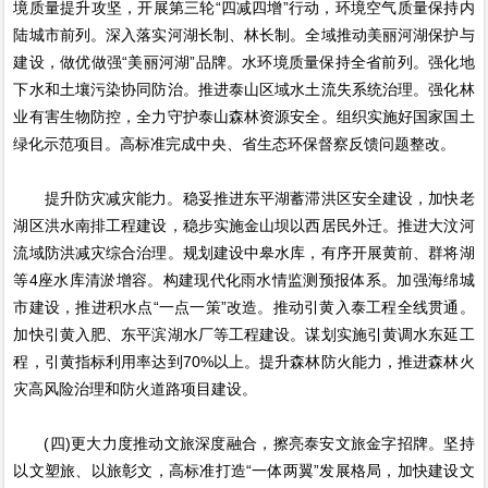
境质量提升攻坚，开展第三轮“四减四增”行动，环境空气质量保持内
陆城市前列。深入落实河湖长制、林长制。全域推动美丽河湖保护与
建设，做优做强“美丽河湖”品牌。水环境质量保持全省前列。强化地
下水和土壤污染协同防治。推进泰山区域水土流失系统治理。强化林
业有害生物防控，全力守护泰山森林资源安全。组织实施好国家国土
绿化示范项目。高标准完成中央、省生态环保督察反馈问题整改。
提升防灾减灾能力。稳妥推进东平湖蓄滞洪区安全建设，加快老
湖区洪水南排工程建设，稳步实施金山坝以西居民外迁。推进大汶河
流域防洪减灾综合治理。规划建设中皋水库，有序开展黄前、群将湖
等4座水库清淤增容。构建现代化雨水情监测预报体系。加强海绵城
市建设，推进积水点“一点一策”改造。推动引黄入泰工程全线贯通。
加快引黄入肥、东平滨湖水厂等工程建设。谋划实施引黄调水东延工
程，引黄指标利用率达到70%以上。提升森林防火能力，推进森林火
灾高风险治理和防火道路项目建设。
(四)更大力度推动文旅深度融合，擦亮泰安文旅金字招牌。坚持
以文塑旅、以旅彰文，高标准打造“一体两翼”发展格局，加快建设文