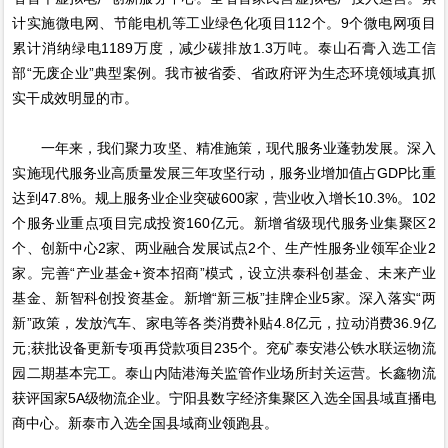
计实施微电网、节能电机等工业绿色化项目112个。9个微电网项目
累计消纳绿电1189万度，减少碳排放1.3万吨。泰山石膏入选工信
部“无废企业”典型案例。我市被省委、省政府评为生态环境领域真抓
实干成效明显的市。
一年来，我们聚力攻坚、精准施策，现代服务业蓬勃发展。深入
实施现代服务业高质量发展三年攻坚行动，服务业增加值占GDP比重
达到47.8%。规上服务业企业突破600家，营业收入增长10.3%。102
个服务业重点项目完成投资160亿元。新增省级现代服务业集聚区2
个、创新中心2家、两业融合发展试点2个、生产性服务业领军企业2
家。完善“产业基金+资本招商”模式，设立洪泰科创基金、未来产业
基金、新智科创投资基金。新增“新三板”挂牌企业5家。深入落实“两
新”政策，发放汽车、家电等各类消费补贴4.8亿元，拉动消费36.9亿
元;获批设备更新专项再贷款项目235个。兖矿泰安港公铁水联运物流
园二期基本完工。泰山内陆港海关监管作业场所封关运营。长鑫物流
获评国家5A级物流企业。宁阳县数字经济集聚区入选全国县域直播电
商中心。新泰市入选全国县域商业领跑县。