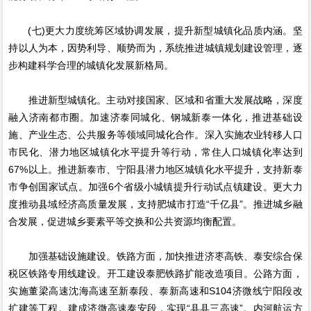
(七)更大力度统筹区域协调发展，提升新型城镇化品质内涵。坚
持以人为本，因势利导、顺势而为，系统推进城镇规划建设管理，逐
步构建科学合理的城镇化发展新格局。
推进新型城镇化。主动对接国家、区域和省重大发展战略，深度
融入济南都市圈。加速济泰同城化、钢城新泰一体化，推进基础设
施、产业生态、公共服务等领域同城化合作。深入实施农业转移人口
市民化、潜力地区城镇化水平提升等行动，常住人口城镇化率达到
67%以上。推进新泰市、宁阳县潜力地区城镇化水平提升，支持新泰
市争创国家试点。加强6个省级小城镇提升行动试点镇建设。更大力
度推动县域经济高质量发展，支持肥城市打造“千亿县”。推进城乡融
合发展，促进城乡要素平等交换和公共资源均衡配置。
加强基础设施建设。铁路方面，加快推进济枣高铁、泰安综合保
税区铁路专用线建设。开工建设泰肥铁路扩能改造项目。公路方面，
实施董梁高速沈海高速至新泰段、泰新高速和S104济微线宁阳段改
扩建等工程。建成济微高速泰安段，实现“县县三高速”。内河航运方