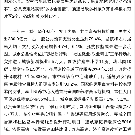
国示范县。农村供水规模化覆盖率达到95%，黑臭水体实现“动态清
零”。公共充电站实现“乡乡全覆盖”。新建省级乡村振兴齐鲁样板示范
片区2个、省级和美乡村17个。
一年来，我们坚守初心、实干为民，共同富裕提标扩面。民生支
出380.9亿元，占一般公共预算支出比重达到79.4%。城镇和农村居
民人均可支配收入分别增长4.7%、6.1%。脱贫攻坚成果进一步巩
固。城乡公益性岗位扩容提质行动、“社区微业·乐业泰山”三年行动扎
实推进，城镇新增就业5.5万人。新改扩建中小学11所、幼儿园10
所，新增学位1.5万个。布局建设县域医疗服务次中心13处。改造提
升薄弱村卫生室686家。市中医诊疗中心建成启用。适龄妇女“两
癌”免费筛查目标人群覆盖率达到99.2%。国家临床重点专科建设实现
零的突破。泰山医养中心入选首批全国医养结合示范机构。常住人口
医保参保率稳定在95%以上。城乡低保标准分别提高7.1%、9.1%。
获批全国社保“数字员工”创新应用试点，新增企业职工养老保险参保
4.7万人。在全省率先实现社保卡与鲁通码应用场景融合。完成全国
居家和社区基本养老服务提升行动项目，建成家庭养老床位5016
张。济枣高铁、济微高速加快建设，泰东高速、济广高速改扩建工程