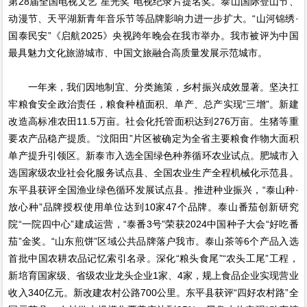
第28届全国电视文艺“星光奖”电视纪录片提名奖。泰山国际登山节、
动漫节、天平湖新青年音乐节等品牌影响力进一步扩大。“山河锦绣·
国泰民安”《启航2025》央视跨年晚会在我市举办。我市被评为中国
最具魅力文化旅游城市、中国文旅融合高质量发展示范城市。
一年来，我们因地制宜、分类施策，乡村振兴成效显著。坚决扛
牢粮食安全政治责任，粮食种植面积、单产、总产实现“三增”。新建
改造高标准农田11.5万亩。社会化托管面积达到276万亩。生猪等重
要农产品稳产提质。“汶阳田”片区被确定为全省主要粮食作物大面积
单产提升引领区。新泰市入选全国绿色种养循环农业试点。肥城市入
选国家级农业社会化服务试点县、全国农业生产全程机械化示范县。
东平县获评全国渔业绿色循环发展试点县。推进种业振兴，“泰山种·
放心种”品牌授权使用单位达到10家47个品牌。泰山番茄创新研究
院“一院四中心”建成运营，“泰番3号”荣获2024中国种子大会“好吃番
茄”金奖。“山东煎饼”区域公共品牌落户我市。泰山茶等6个产品入选
首批中国农耕农品记忆索引名录。深化“粮头食尾”“农头工尾”工程，
新培育国家级、省级农业龙头企业1家、4家，规上食品企业实现营业
收入340亿元。新改建农村公路700公里。东平县获评“四好农村路”全