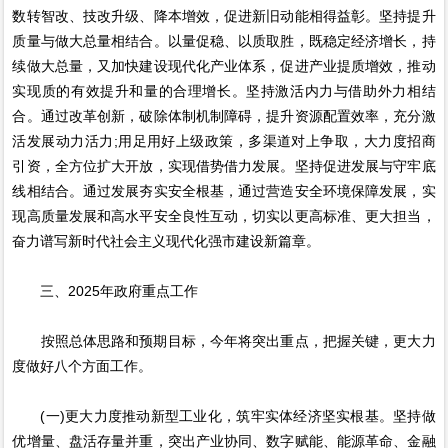
数转智改、技改升级、降本增效，促进新旧动能相得益彰。坚持提升
质量与做大总量相结合。以量促稳、以质取胜，既稳定经济增长，持
续做大总量，又加快建设现代化产业体系，促进产业提质增效，推动
实现质的有效提升和量的合理增长。坚持激活内力与借助外力相结
合。通过改革创新，破除体制机制障碍，提升资源配置效率，充分激
活发展动力活力;用足用好上级政策，多渠道对上争取，大力度招商
引资，全方位扩大开放，实现借势借力发展。坚持促进发展与守牢底
线相结合。通过发展夯实安全根基，通过营造安全环境保障发展，实
现高质量发展和高水平安全良性互动，切实以更高标准、更大担当，
奋力谱写新时代社会主义现代化强市建设新篇章。
三、2025年政府重点工作
按照总体思路和预期目标，今年将突出重点，把握关键，更大力
度做好八个方面工作。
(一)更大力度推动新型工业化，筑牢实体经济坚实根基。坚持做
优增量、盘活存量并重，突出产业协同、数字赋能、能源革命、金融