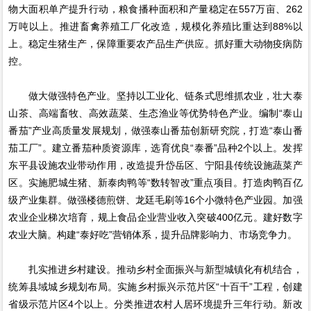
物大面积单产提升行动，粮食播种面积和产量稳定在557万亩、262
万吨以上。推进畜禽养殖工厂化改造，规模化养殖比重达到88%以
上。稳定生猪生产，保障重要农产品生产供应。抓好重大动物疫病防
控。
做大做强特色产业。坚持以工业化、链条式思维抓农业，壮大泰
山茶、高端畜牧、高效蔬菜、生态渔业等优势特色产业。编制“泰山
番茄”产业高质量发展规划，做强泰山番茄创新研究院，打造“泰山番
茄工厂”。建立番茄种质资源库，选育优良“泰番”品种2个以上。发挥
东平县设施农业带动作用，改造提升岱岳区、宁阳县传统设施蔬菜产
区。实施肥城生猪、新泰肉鸭等“数转智改”重点项目。打造肉鸭百亿
级产业集群。做强楼德煎饼、龙廷毛刷等16个小微特色产业园。加强
农业企业梯次培育，规上食品企业营业收入突破400亿元。建好数字
农业大脑。构建“泰好吃”营销体系，提升品牌影响力、市场竞争力。
扎实推进乡村建设。推动乡村全面振兴与新型城镇化有机结合，
统筹县域城乡规划布局。实施乡村振兴示范片区“十百千”工程，创建
省级示范片区4个以上。分类推进农村人居环境提升三年行动。新改