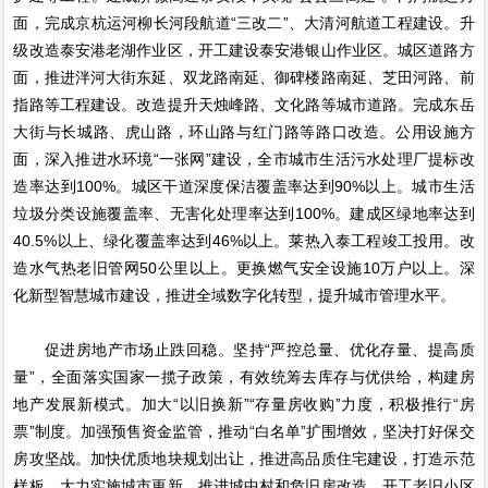
面，完成京杭运河柳长河段航道“三改二”、大清河航道工程建设。升
级改造泰安港老湖作业区，开工建设泰安港银山作业区。城区道路方
面，推进泮河大街东延、双龙路南延、御碑楼路南延、芝田河路、前
指路等工程建设。改造提升天烛峰路、文化路等城市道路。完成东岳
大街与长城路、虎山路，环山路与红门路等路口改造。公用设施方
面，深入推进水环境“一张网”建设，全市城市生活污水处理厂提标改
造率达到100%。城区干道深度保洁覆盖率达到90%以上。城市生活
垃圾分类设施覆盖率、无害化处理率达到100%。建成区绿地率达到
40.5%以上、绿化覆盖率达到46%以上。莱热入泰工程竣工投用。改
造水气热老旧管网50公里以上。更换燃气安全设施10万户以上。深
化新型智慧城市建设，推进全域数字化转型，提升城市管理水平。
促进房地产市场止跌回稳。坚持“严控总量、优化存量、提高质
量”，全面落实国家一揽子政策，有效统筹去库存与优供给，构建房
地产发展新模式。加大“以旧换新”“存量房收购”力度，积极推行“房
票”制度。加强预售资金监管，推动“白名单”扩围增效，坚决打好保交
房攻坚战。加快优质地块规划出让，推进高品质住宅建设，打造示范
样板。大力实施城市更新，推进城中村和危旧房改造，开工老旧小区