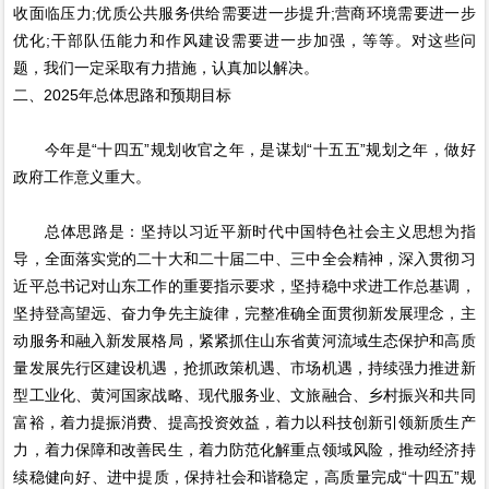
收面临压力;优质公共服务供给需要进一步提升;营商环境需要进一步
优化;干部队伍能力和作风建设需要进一步加强，等等。对这些问
题，我们一定采取有力措施，认真加以解决。
二、2025年总体思路和预期目标
今年是“十四五”规划收官之年，是谋划“十五五”规划之年，做好
政府工作意义重大。
总体思路是：坚持以习近平新时代中国特色社会主义思想为指
导，全面落实党的二十大和二十届二中、三中全会精神，深入贯彻习
近平总书记对山东工作的重要指示要求，坚持稳中求进工作总基调，
坚持登高望远、奋力争先主旋律，完整准确全面贯彻新发展理念，主
动服务和融入新发展格局，紧紧抓住山东省黄河流域生态保护和高质
量发展先行区建设机遇，抢抓政策机遇、市场机遇，持续强力推进新
型工业化、黄河国家战略、现代服务业、文旅融合、乡村振兴和共同
富裕，着力提振消费、提高投资效益，着力以科技创新引领新质生产
力，着力保障和改善民生，着力防范化解重点领域风险，推动经济持
续稳健向好、进中提质，保持社会和谐稳定，高质量完成“十四五”规