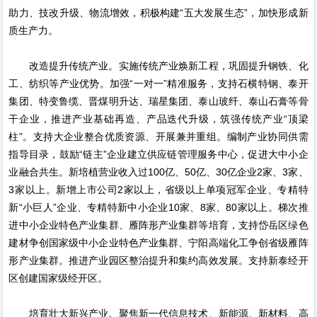
助力、技改升级、物流增效，积极构建“五大发展生态”，加快形成新
质生产力。
改造提升传统产业。实施传统产业焕新工程，巩固提升钢铁、化
工、纺织等产业优势。加强“一对一”精准服务，支持石横特钢、泰开
集团、特变鲁缆、晋煤明升达、瑞星集团、泰山玻纤、泰山石膏等骨
干企业，推进产业基础再造、产品迭代升级，筑强传统产业“顶梁
柱”。支持大企业整合优质资源、开展兼并重组。编制产业协同供需
指导目录，鼓励“链主”企业建立供应链管理服务中心，促进大中小企
业融合共生。新培植营业收入过100亿、50亿、30亿企业2家、3家、
3家以上。新增上市公司2家以上，省级以上单项冠军企业、专精特
新“小巨人”企业、专精特新中小企业10家、8家、80家以上。梯次推
进中小企业特色产业集群、雁阵形产业集群等培育，支持岱岳区绿色
建材争创国家级中小企业特色产业集群、宁阳高端化工争创省级雁阵
形产业集群。推进产业园区整治提升和集约高效发展。支持新泰经开
区创建国家级经开区。
培育壮大新兴产业。聚焦新一代信息技术、新能源、新材料、高