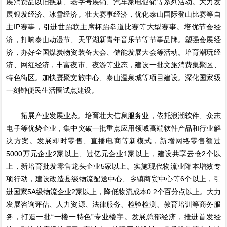
展消费品以旧换新、老字号展销、汽车家电促销等系列活动。大力发
展银发经济、冰雪经济。壮大赛事经济，优化泰山国际登山比赛等自
主IP赛事，引进世跆联主席杯跆拳道比赛等大型赛事。培优节会经
济，打响泰山动漫节、天平湖新青年音乐节等节事品牌。塑强会展经
济，办好全国煤炭物资装备大会、储能发展大会等活动。培育潮玩经
济、网红经济，丰富夜市、夜游等业态，建设一批文旅消费集聚区、
特色街区。加快寰聚文旅中心、泰山温泉城等项目建设。深化国家级
一刻钟便民生活圈试点建设。
拓展产业发展业态。培育壮大信息服务业，依托浪潮软件、众志
电子等优势企业，集中突破一批重点应用领域高端软件产品和行业解
决方案。发展即时零售、直播电商等新模式，新增网络零售额过
5000万元企业2家以上、过亿元企业1家以上，建设共享云仓2个以
上，新培育批发零售龙头企业5家以上。实施现代物流业降本增效专
项行动，建设改造县级物流配送中心、乡镇商贸中心等6个以上，引
进国家5A级物流企业2家以上，降低物流成本0.2个百分点以上。大力
发展咨询评估、人力资源、法律服务、检验检测、教育培训等商务服
务，打造一批“一楼一特色”专业楼宇。发展总部经济，推进首发经