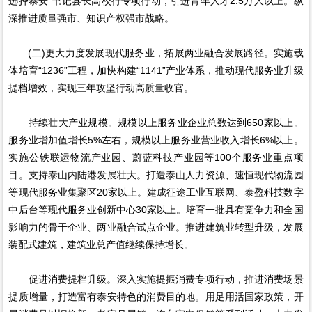
选择泰安”书记县长高校行专项行动，引进青年人才2.5万人以上。纵
深推进质量强市、知识产权强市战略。
(二)更大力度发展现代服务业，拓展两业融合发展路径。实施载
体培育“1236”工程，加快构建“1141”产业体系，推动现代服务业升级
提档增效，实现三年攻坚行动高质量收官。
持续壮大产业规模。规模以上服务业企业总数达到650家以上。
服务业增加值增长5%左右，规模以上服务业营业收入增长6%以上。
实施公铁联运物流产业园、蔚蓝科技产业园等100个服务业重点项
目。支持泰山内陆港发展壮大。打造泰山人力资源、速恒现代物流园
等现代服务业集聚区20家以上。建成征途工业互联网、泰盈科技数字
中后台等现代服务业创新中心30家以上。培育一批具有竞争力和全国
影响力的骨干企业、两业融合试点企业。推进建筑业转型升级，发展
装配式建筑，建筑业总产值继续保持增长。
促进消费提档升级。深入实施提振消费专项行动，推进消费场景
提质增量，打造富有泰安特色的消费目的地。用足用活国家政策，开