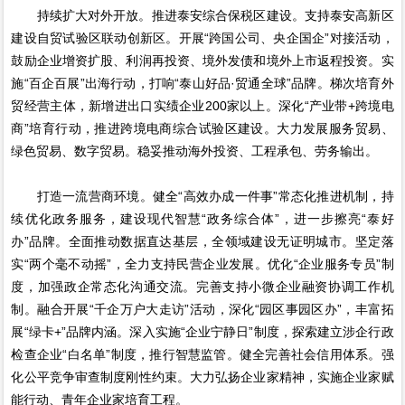
持续扩大对外开放。推进泰安综合保税区建设。支持泰安高新区
建设自贸试验区联动创新区。开展“跨国公司、央企国企”对接活动，
鼓励企业增资扩股、利润再投资、境外发债和境外上市返程投资。实
施“百企百展”出海行动，打响“泰山好品·贸通全球”品牌。梯次培育外
贸经营主体，新增进出口实绩企业200家以上。深化“产业带+跨境电
商”培育行动，推进跨境电商综合试验区建设。大力发展服务贸易、
绿色贸易、数字贸易。稳妥推动海外投资、工程承包、劳务输出。
打造一流营商环境。健全“高效办成一件事”常态化推进机制，持
续优化政务服务，建设现代智慧“政务综合体”，进一步擦亮“泰好
办”品牌。全面推动数据直达基层，全领域建设无证明城市。坚定落
实“两个毫不动摇”，全力支持民营企业发展。优化“企业服务专员”制
度，加强政企常态化沟通交流。完善支持小微企业融资协调工作机
制。融合开展“千企万户大走访”活动，深化“园区事园区办”，丰富拓
展“绿卡+”品牌内涵。深入实施“企业宁静日”制度，探索建立涉企行政
检查企业“白名单”制度，推行智慧监管。健全完善社会信用体系。强
化公平竞争审查制度刚性约束。大力弘扬企业家精神，实施企业家赋
能行动、青年企业家培育工程。