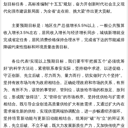
划目标任务，高标准编制“十五五”规划，奋力开创新时代社会主义现
代化强市建设新局面，为全省“走在前、挑大梁”作出更大贡献。
主要预期目标是：地区生产总值增长5.5%以上，一般公共预算
收入增长3.5%左右，居民收入增长与经济增长同步，城镇新增就业
完成省定任务，居民消费价格保持合理水平，完成省下达的节能减排
降碳约束性指标和环境质量改善目标。
各位代表!实现以上预期目标，我们要牢牢把握五个“必须统筹
好”的科学方法论，紧密联系泰安实际，坚持稳中求进、以进促稳，
守正创新、先立后破，尽力而为、量力而行，切实做到“六个坚持”。
坚持有效市场与有为政府相结合。正确处理政府和市场的关系，有所
为、有所不为，该管的事管好、管到位，该放给市场的权放足、放到
位，形成既“放得活”、又“管得住”的市场秩序。坚持优供给与扩需求
相结合。既引导企业创造高质量供给扩大有效需求，又通过扩大内在
需求催生新的供给，实现供需两端协调配合，进一步畅通经济循环。
坚持培育新动能与更新旧动能相结合。统筹好“破”与“立”的辩证关
系，先立后破、不立不破，既大力发展新质生产力，又加快传统产业