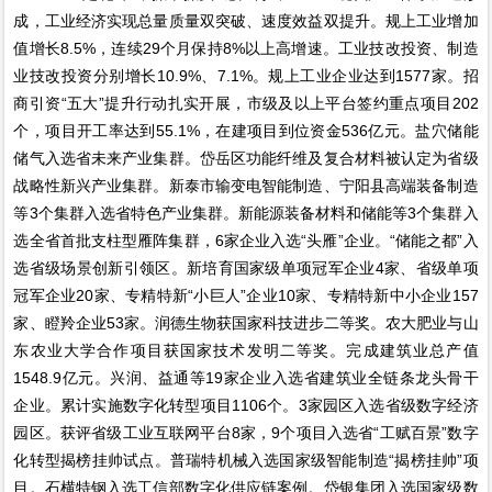
成，工业经济实现总量质量双突破、速度效益双提升。规上工业增加
值增长8.5%，连续29个月保持8%以上高增速。工业技改投资、制造
业技改投资分别增长10.9%、7.1%。规上工业企业达到1577家。招
商引资“五大”提升行动扎实开展，市级及以上平台签约重点项目202
个，项目开工率达到55.1%，在建项目到位资金536亿元。盐穴储能
储气入选省未来产业集群。岱岳区功能纤维及复合材料被认定为省级
战略性新兴产业集群。新泰市输变电智能制造、宁阳县高端装备制造
等3个集群入选省特色产业集群。新能源装备材料和储能等3个集群入
选全省首批支柱型雁阵集群，6家企业入选“头雁”企业。“储能之都”入
选省级场景创新引领区。新培育国家级单项冠军企业4家、省级单项
冠军企业20家、专精特新“小巨人”企业10家、专精特新中小企业157
家、瞪羚企业53家。润德生物获国家科技进步二等奖。农大肥业与山
东农业大学合作项目获国家技术发明二等奖。完成建筑业总产值
1548.9亿元。兴润、益通等19家企业入选省建筑业全链条龙头骨干
企业。累计实施数字化转型项目1106个。3家园区入选省级数字经济
园区。获评省级工业互联网平台8家，9个项目入选省“工赋百景”数字
化转型揭榜挂帅试点。普瑞特机械入选国家级智能制造“揭榜挂帅”项
目。石横特钢入选工信部数字化供应链案例。岱银集团入选国家级数