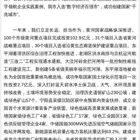
字领航企业实践案例。我市入选“数字经济百强市”，成功创建国家“千
兆城市”。
一年来，我们立足长远、担当作为，黄河国家战略纵深推进。
100个市级黄河重点项目完成投资102.9亿元，31个项目入选省黄河
战略重点项目，30个项目入选省沿黄生态廊道保护建设重点项目。东
平湖蓄滞洪区综合治理工程加快推进，老湖区洪水南排与京杭运河航
道“三改二”工程实现通水通航。大汶河砖舍拦河闸等一批控制性枢纽
工程建设完工。新创建5条省级美丽幸福示范河湖。东平湖湿地被命
名为全国首批重要候鸟栖息地。成功争取国家国土绿化示范项目一次
性投资2.7亿元。深入打好蓝天碧水净土保卫战，大气、水环境质量
持续改善，土壤环境形势安全稳定。治理历史遗留矿山230公顷，建
成绿色矿山57个。宁阳县采煤沉陷区获中央预算内资金扶持。成立全
国首个水资源计量装备产业联盟。绿色低碳高质量发展成效显著，新
增国家级绿色工厂4家，省级绿色工厂17家、绿色工业园区1家、绿
色供应链管理企业4家。中储国能300MW先进压缩空气储能国家示范
电站并网发电。新能源装机容量占电力装机比重达到63.2%。建成全
省首个虚拟电厂创新服务中心。全省首家民营虚拟电厂投入运营。累