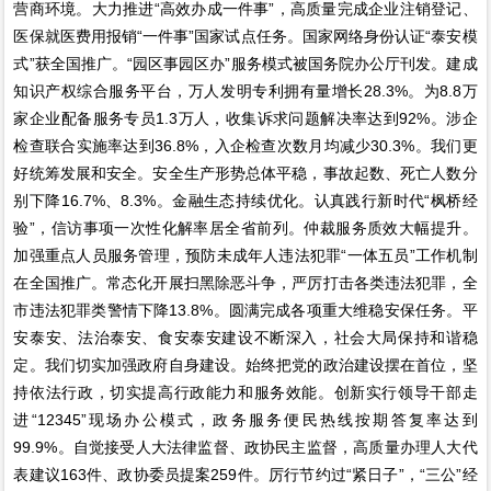
营商环境。大力推进“高效办成一件事”，高质量完成企业注销登记、
医保就医费用报销“一件事”国家试点任务。国家网络身份认证“泰安模
式”获全国推广。“园区事园区办”服务模式被国务院办公厅刊发。建成
知识产权综合服务平台，万人发明专利拥有量增长28.3%。为8.8万
家企业配备服务专员1.3万人，收集诉求问题解决率达到92%。涉企
检查联合实施率达到36.8%，入企检查次数月均减少30.3%。我们更
好统筹发展和安全。安全生产形势总体平稳，事故起数、死亡人数分
别下降16.7%、8.3%。金融生态持续优化。认真践行新时代“枫桥经
验”，信访事项一次性化解率居全省前列。仲裁服务质效大幅提升。
加强重点人员服务管理，预防未成年人违法犯罪“一体五员”工作机制
在全国推广。常态化开展扫黑除恶斗争，严厉打击各类违法犯罪，全
市违法犯罪类警情下降13.8%。圆满完成各项重大维稳安保任务。平
安泰安、法治泰安、食安泰安建设不断深入，社会大局保持和谐稳
定。我们切实加强政府自身建设。始终把党的政治建设摆在首位，坚
持依法行政，切实提高行政能力和服务效能。创新实行领导干部走
进“12345”现场办公模式，政务服务便民热线按期答复率达到
99.9%。自觉接受人大法律监督、政协民主监督，高质量办理人大代
表建议163件、政协委员提案259件。厉行节约过“紧日子”，“三公”经