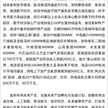
端装备制造等领域，纵深推进跨越提升行动，加快聚链成群、集群成
势。做强数字经济，加快华鲲振宇国产服务器等重点项目建设，科学
布局算力基础设施，招引40家以上企业入驻泰山数谷等数字经济特色
园区，数字经济核心产业增加值占GDP比重持续提高。做优新材料产
业，推进中鑫华创碳纤维产业园、石横特钢45万吨电力角钢等项目建
设。加快“储能之都”建设，推动中能建350MW、中电建2×300MW盐
穴储能及首航高科100MW熔盐储能项目并网发电，加快泰安二期抽
水蓄能电站、中储国能660MW、山高集团660MW、水发集团
600MW、中石油26亿立方盐穴储气库项目建设，新能源装机容量超
过700万千瓦，新能源产业营业收入突破200亿元。做大“泰山锂谷”品
牌，推进蔚蓝科技10GWh普鲁士蓝基钠离子电池、瑞晶10GW电池
片等项目建设，锂电上下游产业集群规模突破500亿元。夯实“风光高
地”基础，建成10个驭风行动试点村，光伏、风电装机总量分别突破
500万千瓦、50万千瓦。
超前布局未来产业。实施未来产业孵化与加速计划，前瞻布局合
成生物、人工智能、商业航天、低空经济、未来健康等产业，打造具
有核心竞争力的未来产业集群。建设卫星互联网产业基地，推进东方