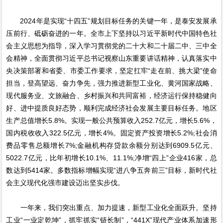
2024年是实现“十四五”规划目标任务的关键一年，是泰安发展承
压前行、砥砺奋进的一年。全市上下坚持以习近平新时代中国特色社
会主义思想为指导，深入学习贯彻党的二十大和二十届二中、三中全
会精神，全面贯彻习近平总书记视察山东重要讲话精神，认真落实中
央决策部署和省委、市委工作要求，坚定扛牢“走在前、挑大梁”使命
担当，登高望远、奋力争先，强力推进新型工业化、黄河国家战略、
现代服务业、文旅融合、乡村振兴和共同富裕，经济运行保持稳健向
好、进中提质良好态势，顺利完成经济社会发展主要目标任务。地区
生产总值增长5.8%。实现一般公共预算收入252.7亿元，增长5.6%，
国内税收收入322.5亿元，增长4%。固定资产投资增长5.2%;社会消
费品零售总额增长7%;金融机构存贷款余额分别达到6909.5亿元、
5022.7亿元，比年初增长10.1%、11.1%;净增“四上”企业416家，总
数达到5414家。多数指标增幅实现“进八争五奔前三”目标，新时代社
会主义现代化强市建设迈出坚实步伐。
一年来，我们突出重点、加力提速，新型工业化全面跃升。坚持
工业“一业定乾坤”，抓牢抓实“链长制”，“441X”现代产业体系加速形