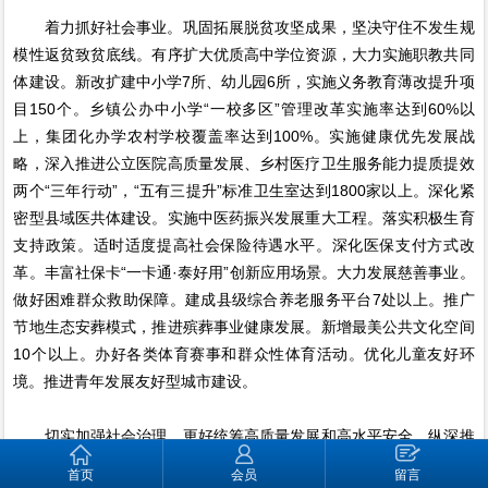
着力抓好社会事业。巩固拓展脱贫攻坚成果，坚决守住不发生规
模性返贫致贫底线。有序扩大优质高中学位资源，大力实施职教共同
体建设。新改扩建中小学7所、幼儿园6所，实施义务教育薄改提升项
目150个。乡镇公办中小学“一校多区”管理改革实施率达到60%以
上，集团化办学农村学校覆盖率达到100%。实施健康优先发展战
略，深入推进公立医院高质量发展、乡村医疗卫生服务能力提质提效
两个“三年行动”，“五有三提升”标准卫生室达到1800家以上。深化紧
密型县域医共体建设。实施中医药振兴发展重大工程。落实积极生育
支持政策。适时适度提高社会保险待遇水平。深化医保支付方式改
革。丰富社保卡“一卡通·泰好用”创新应用场景。大力发展慈善事业。
做好困难群众救助保障。建成县级综合养老服务平台7处以上。推广
节地生态安葬模式，推进殡葬事业健康发展。新增最美公共文化空间
10个以上。办好各类体育赛事和群众性体育活动。优化儿童友好环
境。推进青年发展友好型城市建设。
切实加强社会治理。更好统筹高质量发展和高水平安全。纵深推
进安全生产治本攻坚三年行动，持续抓好化工、矿山、燃气、交通等
首页
会员
留言