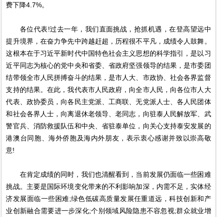
费下降4.7%。
各位代表!过去一年，我们直面挑战，抢抓机遇，在登高望远中
提升境界，在奋力争先中跨越赶超，历程很不平凡，成绩令人鼓舞。
这根本在于习近平新时代中国特色社会主义思想的科学指引，是以习
近平同志为核心的党中央和省委、省政府坚强领导的结果，是市委团
结带领全市人民拼搏奋斗的结果，是市人大、市政协、社会各界监督
支持的结果。在此，我代表市人民政府，向全市人民，向各位市人大
代表、政协委员，向各民主党派、工商联、无党派人士、各人民团体
和社会各界人士，向离退休老领导、老同志，向驻泰人民解放军、武
警官兵、消防救援队伍和中央、省驻泰单位，向关心支持泰安发展的
港澳台同胞、海外侨胞及海内外朋友，表示衷心感谢并致以崇高敬
意!
在肯定成绩的同时，我们也清醒看到，当前发展仍面临一些困难
挑战。主要是国际环境变化带来的不利影响加深，内需不足，实体经
济发展面临一些困难;绿色低碳高质量发展任重道远，科技创新和产
业创新融合需要进一步深化;个别领域风险隐患不容忽视;群众就业增