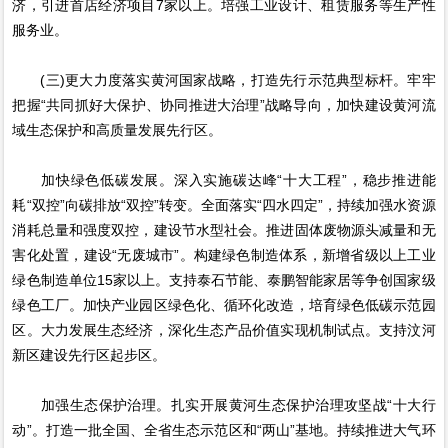
济，引进首店经济项目7家以上。培强工业设计、租赁服务等生产性
服务业。
(三)更大力度落实黄河国家战略，打造先行示范典型标杆。牢牢
把握“共同抓好大保护、协同推进大治理”战略导向，加快建设黄河流
域生态保护和高质量发展先行区。
加快绿色低碳发展。深入实施碳达峰“十大工程”，稳步推进能
耗“双控”向碳排放“双控”转变。全面落实“四水四定”，持续加强水资源
消耗总量和强度双控，建设节水型社会。推进固体废物源头减量和无
害化处置，建设“无废城市”。构建绿色制造体系，新增省级以上工业
绿色制造单位15家以上。支持泰石节能、泰鹏智能家居等争创国家级
绿色工厂。加快产业园区绿色化、循环化改造，培育绿色低碳示范园
区。大力发展生态经济，深化生态产品价值实现机制试点。支持汶河
新区建设先行区起步区。
加强生态保护治理。扎实开展黄河生态保护治理攻坚战“十大行
动”。打造一批全国、全省生态示范区和“两山”基地。持续推进大气环