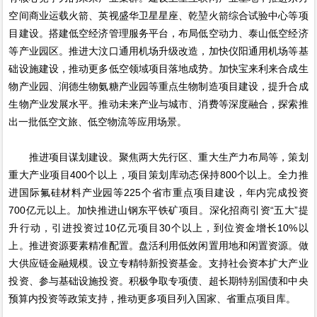
空间商业运载火箭、英视盛华卫星星座、乾堃火箭综合试验中心等项
目建设。搭建低空经济管理服务平台，布局低空动力、泰山低空经济
等产业园区。推进大汶口通用机场升级改造，加快仪阳通用机场等基
础设施建设，推动更多低空领域项目落地成势。加快宝来利来合成生
物产业园、润德生物氨糖产业园等重点生物制造项目建设，提升合成
生物产业发展水平。推动未来产业与城市、消费等深度融合，探索推
出一批低空文旅、低空物流等应用场景。
推进项目谋划建设。聚焦两大先行区、重大生产力布局等，策划
重大产业项目400个以上，项目策划库动态保持800个以上。全力推
进国际氟硅材料产业园等225个省市重点项目建设，年内完成投资
700亿元以上。加快推进山钢东平铁矿项目。深化招商引资“五大”提
升行动，引进投资过10亿元项目30个以上，到位资金增长10%以
上。推进资源要素精准配置。盘活利用低效闲置用地和闲置资源。做
大供应链金融规模。设立专精特新投资基金。支持社会资本扩大产业
投资、参与基础设施投资。积极争取专项债、超长期特别国债和中央
预算内投资等政策支持，推动更多项目列入国家、省重点项目库。