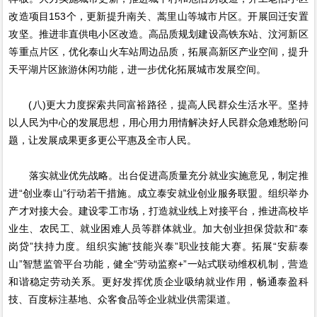
改造项目153个，更新提升南关、蒿里山等城市片区。开展回迁安置
攻坚。推进非直供电小区改造。高品质规划建设高铁东站、汶河新区
等重点片区，优化泰山火车站周边品质，拓展高新区产业空间，提升
天平湖片区旅游休闲功能，进一步优化拓展城市发展空间。
(八)更大力度探索共同富裕路径，提高人民群众生活水平。坚持
以人民为中心的发展思想，用心用力用情解决好人民群众急难愁盼问
题，让发展成果更多更公平惠及全市人民。
落实就业优先战略。出台促进高质量充分就业实施意见，制定推
进“创业泰山”行动若干措施。成立泰安就业创业服务联盟。组织举办
产才对接大会。建设零工市场，打造就业线上对接平台，推进高校毕
业生、农民工、就业困难人员等群体就业。加大创业担保贷款和“泰
岗贷”扶持力度。组织实施“技能兴泰”职业技能大赛。拓展“安薪泰
山”智慧监管平台功能，健全“劳动监察+”一站式联动维权机制，营造
和谐稳定劳动关系。更好发挥优质企业吸纳就业作用，畅通泰盈科
技、百度标注基地、众客食品等企业就业供需渠道。