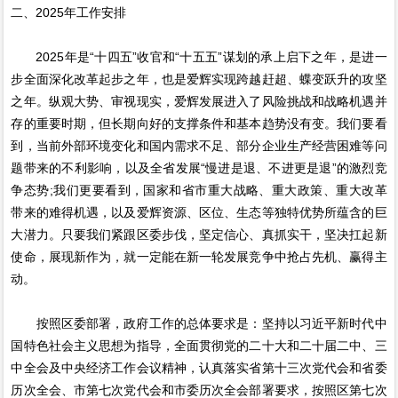
二、2025年工作安排
2025年是“十四五”收官和“十五五”谋划的承上启下之年，是进一
步全面深化改革起步之年，也是爱辉实现跨越赶超、蝶变跃升的攻坚
之年。纵观大势、审视现实，爱辉发展进入了风险挑战和战略机遇并
存的重要时期，但长期向好的支撑条件和基本趋势没有变。我们要看
到，当前外部环境变化和国内需求不足、部分企业生产经营困难等问
题带来的不利影响，以及全省发展“慢进是退、不进更是退”的激烈竞
争态势;我们更要看到，国家和省市重大战略、重大政策、重大改革
带来的难得机遇，以及爱辉资源、区位、生态等独特优势所蕴含的巨
大潜力。只要我们紧跟区委步伐，坚定信心、真抓实干，坚决扛起新
使命，展现新作为，就一定能在新一轮发展竞争中抢占先机、赢得主
动。
按照区委部署，政府工作的总体要求是：坚持以习近平新时代中
国特色社会主义思想为指导，全面贯彻党的二十大和二十届二中、三
中全会及中央经济工作会议精神，认真落实省第十三次党代会和省委
历次全会、市第七次党代会和市委历次全会部署要求，按照区第七次