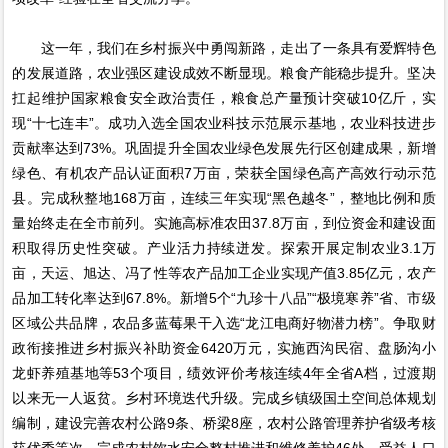
这一年，我们在乡村振兴中勇闯新路，走出了一条具有爱辉特色
的发展道路，农业强区建设成效不断显现。粮食产能稳步提升。坚决
扛起维护国家粮食安全政治责任，粮食总产量预计突破10亿斤，实
现“十七连丰”。成功入选全国农业科技示范展示基地，农业科技进步
贡献率达到73%。巩固提升全国农业绿色发展先行区创建成果，新增
绿色、有机农产品认证面积7万亩，荣获全国绿色高产高效行动示范
县。完成秋整地168万亩，连续三年实现“黑色越冬”，整地比例和质
量始终走在全市前列。实施高标准农田37.8万亩，到位资金和建设面
积取得历史性突破。产业活力持续迸发。探索开展定制农业3.1万
亩，天运、旭达、冯了性等农产品加工企业实现产值3.85亿元，农产
品加工转化率达到67.8%。新增5个“九珍十八品”“极境寒养”省、市级
区域公共品牌，农品多蓝莓果干入选“龙江电商好物潜力榜”。争取财
政衔接推进乡村振兴补助资金6420万元，实施西沟民宿、盘肠沟小
龙虾养殖基地等53个项目，绩效评价考核连续4年全省A档，过渡期
以来无一人返贫。乡村环境迭代升级。完成乡镇级国土空间总体规划
编制，建设完善农村公路9条、桥梁8座，农村公路管理养护省级考核
获优秀等次。完成农村饮水安全整村推进和维修养护46处，受益人口