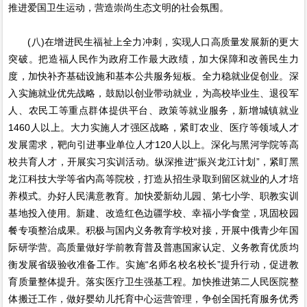
推进爱国卫生运动，营造崇尚生态文明的社会氛围。
(八)在增进民生福祉上全力冲刺，实现人口高质量发展新的更大
突破。把造福人民作为政府工作最大政绩，加大保障和改善民生力
度，加快补齐基础设施和基本公共服务短板。全力稳就业促创业。深
入实施就业优先战略，鼓励以创业带动就业，为高校毕业生、退役军
人、农民工等重点群体提供平台、政策等就业服务，新增城镇就业
1460人以上。大力实施人才强区战略，紧盯农业、医疗等领域人才
发展需求，靶向引进事业单位人才120人以上。深化与黑河学院等高
校共育人才，开展实习实训活动。纵深推进“振兴龙江计划”，紧盯黑
龙江科技大学等省内高等院校，打造从招生录取到留区就业的人才培
养模式。办好人民满意教育。加快爱新幼儿园、第七小学、职教实训
基地投入使用。新建、改造红色边疆学校、幸福小学食堂，巩固校园
餐专项整治成果。积极与国内义务教育学校对接，开展中俄青少年国
际研学营。高质量做好学前教育普及普惠国家认定、义务教育优质均
衡发展省级验收准备工作。实施“名师名校名校长”提升行动，促进教
育质量整体提升。落实医疗卫生强基工程。加快推进第二人民医院整
体搬迁工作，做好婴幼儿托育中心运营管理，争创全国托育服务优秀