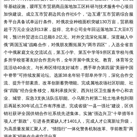
等基础设施，瑷珲互市贸易商品落地加工区科研与技术服务中心项目
加快建设。成立互市贸易边民合作社6个，“边互通”互市贸易综合服
务平台具备试单运行条件。对俄农业种植面积突破130万亩，贸易额
超千万元企业达到13家，益得、北丰公司全年回运落地加工大豆8万
吨，预计外贸进出口总额8.2亿元。对外交流深化拓展。深度融入中
俄“两国五城”战略合作，对俄朋友圈拓展为“两市四区”，入选全省首
个中俄家庭文化交流试点，第五小学、第五中学等9所区直学校与俄
多所学校签署友好合作意向书，全年开展中俄文化、教育、体育等交
流活动40余次。与长寿区缔结友好城市，携手举办第四届“美丽中国
中脊带”可持续发展论坛。选派38名年轻干部阜外学习，深化合作交
流、提升干部素质。改革创新蓄势增能。完成属地农场社区职能、社
保“四险”经办业务移交，顺利承接兴安、西兴社区卫生服务中心和农
业、城管、应急3支执法队伍职能。小乌斯力村第二轮土地承包到期
后再延长30年试点工作有序推进。完成省级“一县一强社”建设，区供
销社获评全国供销合作社系统先进集体。实施“强边兴卫”十举措等8
项人才“新政”，引进各类紧缺人才1401人，完成人才公寓新址升级，
为高质量发展汇聚人才。“情指行”一体化警务机制改革、学前教育“两
项改革”经验在全省交流分享。