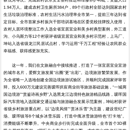
1.94万人。建成农村卫生厕所384户，89个行政村全部达到国家农村
生活垃圾治理标准，农村生活污水治理率全市第一，提前三年达到省
定目标。全市首家乡村振兴干部培训基地在区委党校挂牌投入使用，
农村人居环境整治工作入选全省宜居宜业和美乡村典型案例，外三道
沟、小乌斯力等12个村获评省级宜居宜业和美乡村示范村，上马厂、
坤站入选省级龙江民居试点村，学习运用“千万工程”经验让农民群众
幸福感、获得感更加充实。
这一年，我们在文旅融合中接续推进，打造了一张宜居宜业宜游
的城市名片，爱辉文旅发展“出圈”更“出彩”。边境旅游繁荣发展。作
为全省唯一入选地创建全国边境旅游试验区，并顺利完成国家评审答
辩。投入600万元建设完善瑷珲拱宸商业街等旅游基础设施，“一城两
国边境游”“赏鉴诗画乡野”入选黑龙江边境特色旅游精品线路，瑷珲国
际汽车营地入选国家交通运输与旅游融合发展示范案例，坤站村获评
省级乡村旅游重点村。以“边境风情”“赏冰乐雪”为主题，建设世纪广
场、瑷珲镇等8个城乡冰雪乐园，打造中俄冰雪旅游特色“打卡地”。
消费能级不断攀升。中央商业步行街完成全面升级，全市首个3D裸