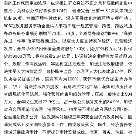
实的工作氛围更加浓厚。纵深推进群众身边不正之风和腐败问题集中
整治，为群众办成好事实事174件，健全完善“三重一大”决策等制度
机制86项。营商环境持续优化。深入开展优化营商环境专项行动，
803项政务服务事项全量纳入事项库统一规范管理，跨省、跨区域通
办政务服务事项分别增至71项、74项，全程网办率达到99%，“高效
办成一件事”改革取得新成效。以更大力度支持实体经济、民营经济
发展，开展助企纾困全覆盖走访服务170次，提供“银税互动”和担保
贷款9988万元，退税减费2.94亿元，协调解决企业经营发展难题59
个。政府工作高效运转。牢固树立法治观念，加强法治政府建设，依
法接受人大法律监督、政协民主监督，办理区人大代表建议17件、区
政协委员提案13件，满意率均为100%，获评市级优秀提案承办单
位。“八五”普法持续发力提效，新建法治文化广场，花园司法所获评
省级规范化司法所。强化预算约束和绩效管理，压减一般性支出504
万元，全年民生支出27.9亿元，占一般公共预算支出的84.9%。加强
政府合同规范化管理，清理承包、拍卖等不规范政府系统合同7份。
全面推进政务公开，区政府网站连续三年荣获全国优秀政务网站。圆
满完成第五次全国经济普查工作，围绕政策落实、民生、经济责任等
领域开展政府审计，不断提升审计监督成效。老区、侨务、仲裁、档