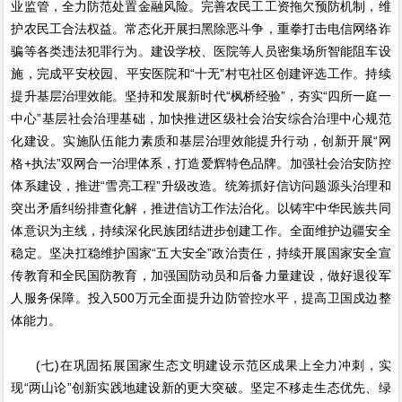
业监管，全力防范处置金融风险。完善农民工工资拖欠预防机制，维
护农民工合法权益。常态化开展扫黑除恶斗争，重拳打击电信网络诈
骗等各类违法犯罪行为。建设学校、医院等人员密集场所智能阻车设
施，完成平安校园、平安医院和“十无”村屯社区创建评选工作。持续
提升基层治理效能。坚持和发展新时代“枫桥经验”，夯实“四所一庭一
中心”基层社会治理基础，加快推进区级社会治安综合治理中心规范
化建设。实施队伍能力素质和基层治理效能提升行动，创新开展“网
格+执法”双网合一治理体系，打造爱辉特色品牌。加强社会治安防控
体系建设，推进“雪亮工程”升级改造。统筹抓好信访问题源头治理和
突出矛盾纠纷排查化解，推进信访工作法治化。以铸牢中华民族共同
体意识为主线，持续深化民族团结进步创建工作。全面维护边疆安全
稳定。坚决扛稳维护国家“五大安全”政治责任，持续开展国家安全宣
传教育和全民国防教育，加强国防动员和后备力量建设，做好退役军
人服务保障。投入500万元全面提升边防管控水平，提高卫国戍边整
体能力。
(七)在巩固拓展国家生态文明建设示范区成果上全力冲刺，实
现“两山论”创新实践地建设新的更大突破。坚定不移走生态优先、绿