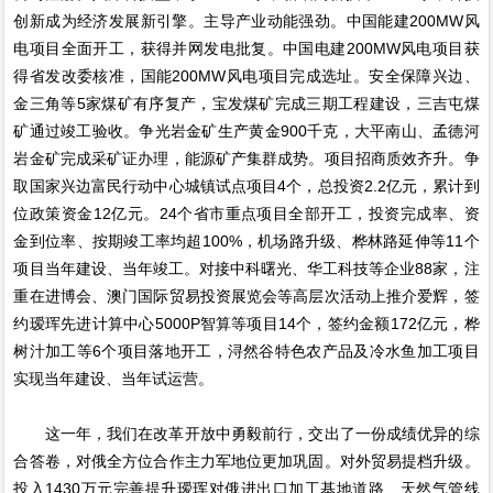
创新成为经济发展新引擎。主导产业动能强劲。中国能建200MW风
电项目全面开工，获得并网发电批复。中国电建200MW风电项目获
得省发改委核准，国能200MW风电项目完成选址。安全保障兴边、
金三角等5家煤矿有序复产，宝发煤矿完成三期工程建设，三吉屯煤
矿通过竣工验收。争光岩金矿生产黄金900千克，大平南山、孟德河
岩金矿完成采矿证办理，能源矿产集群成势。项目招商质效齐升。争
取国家兴边富民行动中心城镇试点项目4个，总投资2.2亿元，累计到
位政策资金12亿元。24个省市重点项目全部开工，投资完成率、资
金到位率、按期竣工率均超100%，机场路升级、桦林路延伸等11个
项目当年建设、当年竣工。对接中科曙光、华工科技等企业88家，注
重在进博会、澳门国际贸易投资展览会等高层次活动上推介爱辉，签
约瑷珲先进计算中心5000P智算等项目14个，签约金额172亿元，桦
树汁加工等6个项目落地开工，浔然谷特色农产品及冷水鱼加工项目
实现当年建设、当年试运营。
这一年，我们在改革开放中勇毅前行，交出了一份成绩优异的综
合答卷，对俄全方位合作主力军地位更加巩固。对外贸易提档升级。
投入1430万元完善提升瑷珲对俄进出口加工基地道路、天然气管线