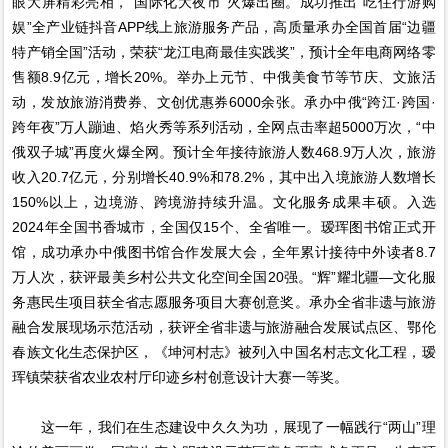
眼大屏精彩亮相，“国际化大夜市”火爆出圈。成功推出“吃住行游购
娱”全产业链抖音APP线上旅游服务产品，高质量承办全国首届“边疆
特产销全国”活动，荣获“龙江电商最佳实践奖”，预计全年电商网络零
售额8.9亿元，增长20%。举办上元节、中俄美食节等节庆、文旅活
动，发放旅游消费券、文创优惠券6000余张。承办中俄“跨江·跨国·
跨年夜”万人蹦迪、焰火秀等系列活动，全网点击率超5000万次，“中
俄双子城”再度火爆全网。预计全年接待旅游人数468.9万人次，旅游
收入20.7亿元，分别增长40.9%和78.2%，其中出入境旅游人数增长
150%以上，边境游、跨境游持续升温。文化服务成果丰硕。入选
2024年全国书香城市，全国仅15个、全省唯一。瑷珲图书馆正式开
馆，成功承办中俄图书馆合作发展大会，全年累计接待中外读者8.7
万人次，获评最美乡村公共文化空间全国20强。“辉”耀北疆—文化服
务惠民生项目获全省志愿服务项目大赛创意奖。承办全省非遗与旅游
融合发展现场示范活动，获评全省非遗与旅游融合发展试点区、鄂伦
春族文化生态保护区，《坤河村志》被列入中国名村志文化工程，瑷
珲镇荣获省农业农村厅印迹乡村创意设计大赛一等奖。
这一年，我们在生态建设中久久为功，展现了一幅践行“两山”理