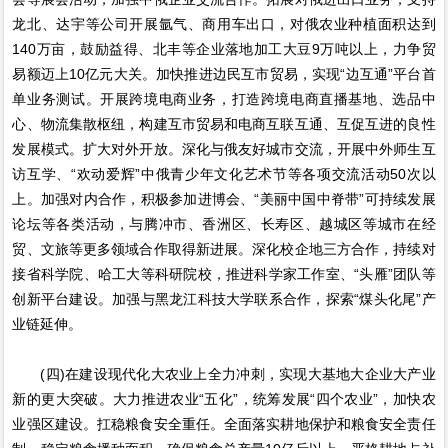
龙北、达宇等公司开展氩气、商用车出口，对俄农业种植面积达到
140万亩，鼓励益得、北丰等企业落地加工大豆9万吨以上，力争贸
易额迈上10亿元大关。加快推进边民互市贸易，实现“边互通”平台首
单业务测试。开展跨境电商业务，打造跨境电商直播基地、选品中
心、物流集散枢纽，构建互市贸易和电商互联互通、互促互进的良性
发展模式。扩大对外开放。深化与俄友好城市交流，开展中外师生互
访互学、“欢动爱辉”中俄青少年文化艺术节等各项交流活动50次以
上。加强对内合作，积极参加进博会、“美丽中国中脊带”可持续发展
论坛等各类活动，与腾冲市、香洲区、长寿区、越城区等城市在经
贸、文旅等更多领域合作取得新进展。深化校企地三方合作，持续对
接省科学院、哈工大等科研院校，推进科学家工作室、“头雁”团队等
创新平台建设。加强与黑龙江科技大学联系合作，探索“煤头化尾”产
业链延伸。
(四)在建设现代化大农业上全力冲刺，实现大基地大企业大产业
新的更大突破。大力推进农业“五化”，统筹发展“四个农业”，加快农
业强区建设。扛稳粮食安全重任。全面落实耕地保护和粮食安全责任