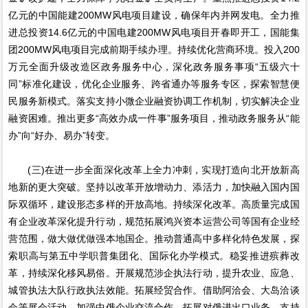
亿元的中国能建200MW风电项目建设，确保年内并网发电。全力推
进总投资14.6亿元的中国电建200MW风电项目开春即开工，国能集
团200MW风电项目完成前期手续办理。持续优化营商环境。投入200
万元全面升级改造区政务服务中心，深化政务服务事项“五级六十
同”标准化建设，优化企业服务、跨省通办等服务专区，探索智慧便
民服务新模式。落实支持小微企业融资协调工作机制，切实解决企业
融资困难。推出更多“高效办成一件事”服务项目，推动政务服务从“能
办”向“好办、易办”转变。
(三)在进一步全面深化改革上全力冲刺，实现打造向北开放新高
地新的更大突破。坚持以改革开放增动力、添活力，加快融入国内国
际双循环，建设形态多样的开放高地。持续深化改革。高质量完成国
有企业改革深化提升行动，规范拓展鸿兴资本运营公司等国有企业经
营范围，做大做优做强本地国企。推动普通高中多样化特色发展，探
索职高与第五中学职普集团化、国际化办学模式。稳妥推进殡葬改
革，持续深化移风易俗。开展规范涉企执法行动，提升农业、应急、
城管执法大队行政执法效能。拓展经贸合作。借助阿洽会、大岛洽谈
会等展会活动，加强中俄企业交流合作。拓展对俄进出口业务，支持