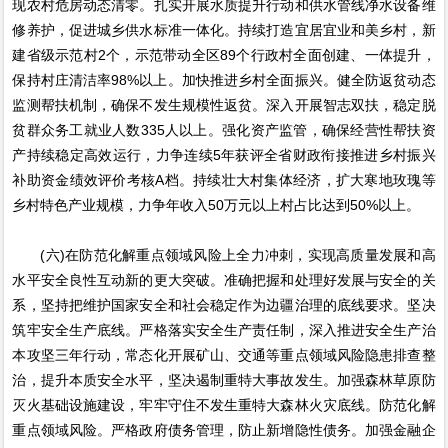
现农村危房动态清零。扎实开展水质提升行动和供水管线净水设备维
修养护，促进城乡供水标准一体化。持续打造宜居宜业和美乡村，新
建省级示范村2个，示范带动全区89个行政村全面创建、一体提升，
保持村庄清洁率98%以上。加快推进乡村全面振兴。健全防返贫动态
监测帮扶机制，确保不发生规模性返贫。深入开展智志双扶，稳定脱
贫群众务工就业人数335人以上。强化资产监管，确保经营性帮扶资
产持续稳定高效运行，力争连续5年获评全省财政衔接推进乡村振兴
补助资金绩效评价考核A档。持续壮大村集体经济，扩大寒地玫瑰等
乡村特色产业规模，力争年收入50万元以上村占比达到50%以上。
(六)在防范化解重点领域风险上全力冲刺，实现高质量发展和高
水平安全良性互动新的更大突破。准确把握和处理好发展与安全的关
系，坚持把维护国家安全和社会稳定作为边疆治理的底线要求。坚决
筑牢安全生产底线。严格落实安全生产责任制，深入推进安全生产治
本攻坚三年行动，常态化开展矿山、交通等重点领域风险隐患排查整
治，提升本质安全水平，坚决遏制重特大事故发生。加强森林草原防
灭火基础设施建设，牢牢守住不发生重特大森林火灾底线。防范化解
重点领域风险。严格政府债务管理，防止新增隐性债务。加强金融企