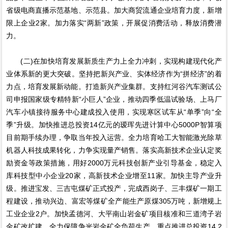
省级电商直播示范基地、示范县。加大商贸流通企业培育力度，新增
限上企业2家。加力落实“两新”政策，开展促消费活动，释放消费潜
力。
(二)在加快培育发展新质生产力上全力冲刺，实现构建现代化产
业体系新的更大突破。坚持把新兴产业、实体经济作为“拼经济”的着
力点，培育发展新动能。打造新兴产业集群。支持红河谷汽车测试公
司申报国家级专精特新“小巨人”企业，推动四季低温试验场、上马厂
汽车小镇接待服务中心建成投入使用，实现寒区试车从“单季”向“全
季”升级。加快推进总投资14亿元的瑷珲先进计算中心5000P智算项
目前期手续办理，争取当年投入运营。全力培育哈工大智能激光除草
机器人科技成果转化，力争实现量产销售。落实高新技术企业认定奖
励资金等政策措施，用好2000万元科技创新产业引导基金，稳定入
库科技型中小企业20家，高新技术企业增至11家。加快主导产业升
级。推进宝发、三吉屯煤矿正式投产，完成西岗子、三丰煤矿一期工
程建设，推动兴边、富宏等煤矿全产能生产原煤305万吨，新增规上
工业企业2户。加快孟德河、大平南山岩金矿项目核准和三道湾子岩
金矿改扩建，全力保障争光岩金矿全负荷生产。重点推进总投资14.2