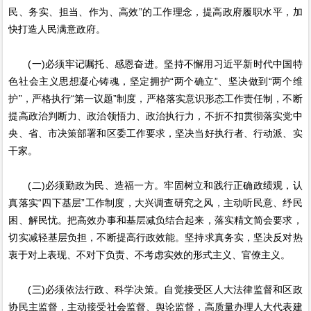
民、务实、担当、作为、高效”的工作理念，提高政府履职水平，加
快打造人民满意政府。
(一)必须牢记嘱托、感恩奋进。坚持不懈用习近平新时代中国特
色社会主义思想凝心铸魂，坚定拥护“两个确立”、坚决做到“两个维
护”，严格执行“第一议题”制度，严格落实意识形态工作责任制，不断
提高政治判断力、政治领悟力、政治执行力，不折不扣贯彻落实党中
央、省、市决策部署和区委工作要求，坚决当好执行者、行动派、实
干家。
(二)必须勤政为民、造福一方。牢固树立和践行正确政绩观，认
真落实“四下基层”工作制度，大兴调查研究之风，主动听民意、纾民
困、解民忧。把高效办事和基层减负结合起来，落实精文简会要求，
切实减轻基层负担，不断提高行政效能。坚持求真务实，坚决反对热
衷于对上表现、不对下负责、不考虑实效的形式主义、官僚主义。
(三)必须依法行政、科学决策。自觉接受区人大法律监督和区政
协民主监督，主动接受社会监督、舆论监督，高质量办理人大代表建