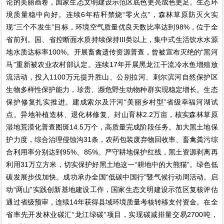
论的美丽画卷，国家生态文明建设示范区底色更亮成色更足。生态环
境质量稳中向好。连续6年秸秆禁烧“零火点”，森林草原防灭火实
现“三个不发生”目标，环境空气质量优良天数比率达到98%，位于全
省前列。国、省控断面水质持续保持III类以上，集中式生活饮水水源
地水质达标率100%。开展畜禽遗传资源普查，曾被宣布灭绝的“黑河
马”重新被农业农村部认定。连续17年开展黑龙江干流冷水鱼增殖放
流活动，投入1100万元提升胜山、公别拉河、刺尔滨河自然保护区
生物多样性保护能力，珍贵、濒危野生动物种群实现稳定增长。生态
保护修复扎实推进。建成索尔及汗河“美丽乡村型”省级幸福河湖试
点。异地补植造林、退化林修复、封山育林2.2万亩，核实森林草原
湿地荒漠化普查图斑14.5万个，高质量完成阶段任务。加大黑土地保
护力度，综合治理侵蚀沟31条，农药包装废弃物回收率、畜禽粪污综
合利用率分别达到95%、85%。严守耕地保护红线，黑土资源剥离再
利用31万立方米，切实保护好黑土地这一“耕地中的大熊猫”。绿色低
碳发展步伐加快。成功承办全国“低碳中国行”暨气候行动周活动。启
动“两山”实践创新基地建设工作，国家生态文明建设示范区复核评估
通过省级预审，连续14年获得县域环境质量考核转移支付资金。在全
省率先开发林业碳汇“龙江绿碳”项目，实现碳减排量交易2700吨，