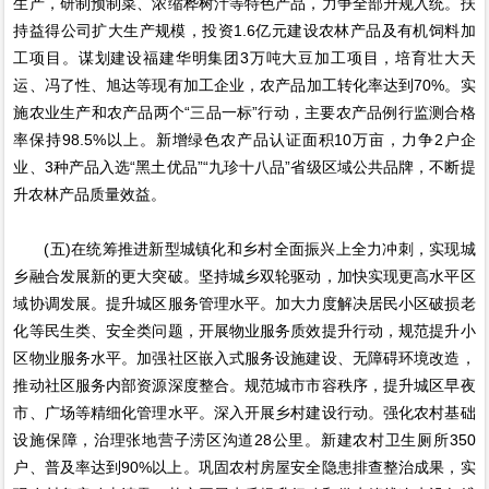
生产，研制预制菜、浓缩桦树汁等特色产品，力争全部升规入统。扶
持益得公司扩大生产规模，投资1.6亿元建设农林产品及有机饲料加
工项目。谋划建设福建华明集团3万吨大豆加工项目，培育壮大天
运、冯了性、旭达等现有加工企业，农产品加工转化率达到70%。实
施农业生产和农产品两个“三品一标”行动，主要农产品例行监测合格
率保持98.5%以上。新增绿色农产品认证面积10万亩，力争2户企
业、3种产品入选“黑土优品”“九珍十八品”省级区域公共品牌，不断提
升农林产品质量效益。
(五)在统筹推进新型城镇化和乡村全面振兴上全力冲刺，实现城
乡融合发展新的更大突破。坚持城乡双轮驱动，加快实现更高水平区
域协调发展。提升城区服务管理水平。加大力度解决居民小区破损老
化等民生类、安全类问题，开展物业服务质效提升行动，规范提升小
区物业服务水平。加强社区嵌入式服务设施建设、无障碍环境改造，
推动社区服务内部资源深度整合。规范城市市容秩序，提升城区早夜
市、广场等精细化管理水平。深入开展乡村建设行动。强化农村基础
设施保障，治理张地营子涝区沟道28公里。新建农村卫生厕所350
户、普及率达到90%以上。巩固农村房屋安全隐患排查整治成果，实