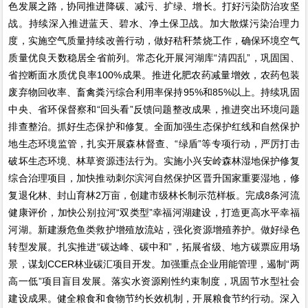
色发展之路，协同推进降碳、减污、扩绿、增长。打好污染防治攻坚
战。持续深入推进蓝天、碧水、净土保卫战。加大散煤污染治理力
度，实施空气质量持续改善行动，做好秸秆禁烧工作，确保环境空气
质量优良天数稳居全省前列。常态化开展河湖库“清四乱”，巩固国、
省控断面水质优良率100%成果。推进化肥农药减量增效，农药包装
废弃物回收率、畜禽粪污综合利用率保持95%和85%以上。持续巩固
中央、省环保督察和“回头看”反馈问题整改成果，推进突出环境问题
排查整治。抓好生态保护和修复。全面加强生态保护红线和自然保护
地生态环境监管，扎实开展森林督查、“绿盾”等专项行动，严厉打击
破坏生态环境、林草资源违法行为。实施小兴安岭森林湿地保护修复
综合治理项目，加快推动刺尔滨河自然保护区晋升国家重要湿地，修
复退化林、封山育林2万亩，创建市级林长制示范样板。完成8条河流
健康评价，加快公别拉河“双类型”幸福河湖建设，打造更高水平幸福
河湖。新建濒危鱼类救护增殖放流站，强化资源增殖养护。做好绿色
转型发展。扎实推进“碳达峰、碳中和”，拓展省级、地方碳票应用场
景，谋划CCER林业碳汇项目开发。加强重点企业用能管理，遏制“两
高一低”项目盲目发展。落实水资源刚性约束制度，巩固节水型社会
建设成果。健全粮食和食物节约长效机制，开展粮食节约行动。深入