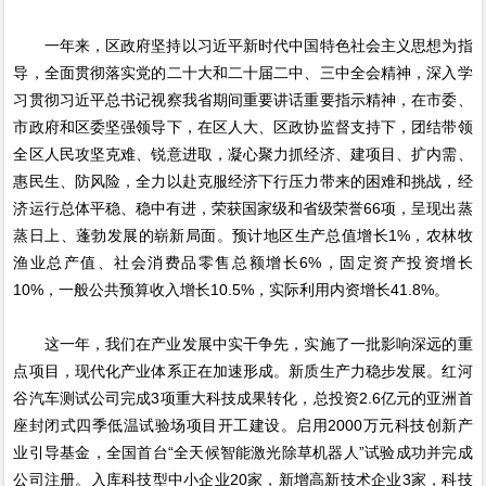
一年来，区政府坚持以习近平新时代中国特色社会主义思想为指
导，全面贯彻落实党的二十大和二十届二中、三中全会精神，深入学
习贯彻习近平总书记视察我省期间重要讲话重要指示精神，在市委、
市政府和区委坚强领导下，在区人大、区政协监督支持下，团结带领
全区人民攻坚克难、锐意进取，凝心聚力抓经济、建项目、扩内需、
惠民生、防风险，全力以赴克服经济下行压力带来的困难和挑战，经
济运行总体平稳、稳中有进，荣获国家级和省级荣誉66项，呈现出蒸
蒸日上、蓬勃发展的崭新局面。预计地区生产总值增长1%，农林牧
渔业总产值、社会消费品零售总额增长6%，固定资产投资增长
10%，一般公共预算收入增长10.5%，实际利用内资增长41.8%。
这一年，我们在产业发展中实干争先，实施了一批影响深远的重
点项目，现代化产业体系正在加速形成。新质生产力稳步发展。红河
谷汽车测试公司完成3项重大科技成果转化，总投资2.6亿元的亚洲首
座封闭式四季低温试验场项目开工建设。启用2000万元科技创新产
业引导基金，全国首台“全天候智能激光除草机器人”试验成功并完成
公司注册。入库科技型中小企业20家，新增高新技术企业3家，科技