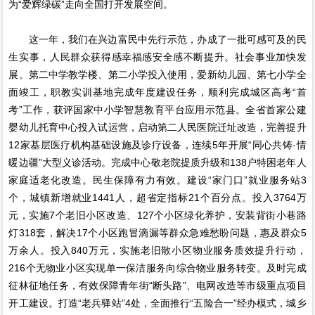
为“爱辉绿碳”走向全国打开发展空间。
这一年，我们在兴边富民中先行示范，办成了一批可感可及的民
生实事，人民群众获得感幸福感安全感不断提升。社会事业加快发
展。第二中学教学楼、第二小学投入使用，爱新幼儿园、第七小学全
面竣工，职教实训基地完成年度建设任务，顺利完成城区高考“首
考”工作，获评国家中小学智慧教育平台应用示范县。全省首家公建
婴幼儿托育中心投入试运营，启动第二人民医院迁址改造，完善提升
12家基层医疗机构基础设施及诊疗设备，连续5年开展“同心共铸·情
暖边疆”大型义诊活动。完成中心敬老院提质升级和138户特困老年人
家庭适老化改造。民生保障有力有效。建设“家门口”就业服务站3
个，城镇新增就业1441人，超省定指标21个百分点。投入3764万
元，实施7个老旧小区改造、127个小区绿化养护，安装背街小巷路
灯318套，解决17个小区跑冒滴漏等群众急难愁盼问题，惠及群众5
万余人。投入840万元，实施老旧散小区物业服务质效提升行动，
216个无物业小区实现单一保洁服务向综合物业服务转变。及时完成
征林征地任务，有效保障青年街“断头路”、电网改造等市级重点项目
开工建设。打造“老兵驿站”4处，全面推行“五险合一”经办模式，城乡