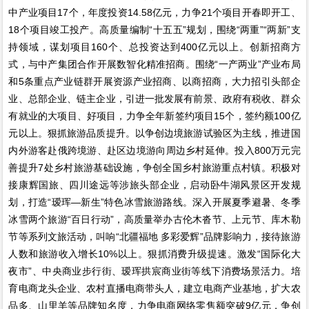
中产业项目17个，年度投资14.58亿元，力争21个项目开春即开工、
18个项目竣工投产。高质量编制“十五五”规划，围绕“两重”“两新”支
持领域，谋划项目160个、总投资达到400亿元以上。创新招商方
式，与中产集团合作开展数智化精准招商。围绕“一产两业”产业布局
和5条重点产业链群开展资源产业招商、以商招商，大力招引头部企
业、总部企业、链主企业，引进一批发展有前景、政府有税收、群众
有就业的大项目、好项目，力争全年新签约项目15个，签约额100亿
元以上。狠抓旅游品质提升。以争创边境旅游试验区为主线，推进国
内外游客赴俄跨境游、赴区边境游向周边乡村延伸。投入800万元完
善提升7处乡村旅游基础设施，争创全国乡村旅游重点村镇。积极对
接康辉国旅、四川途远等涉旅头部企业，启动卧牛湖风景区开发规
划，打造“瑷珲—新生”特色冰雪旅游路线。深入开展夏季避暑、冬季
冰雪两个旅游“百日行动”，高质量举办古伦木沓节、上元节、库木勒
节等系列文旅活动，叫响“北疆福地 多彩爱辉”品牌影响力，接待旅游
人数和旅游收入增长10%以上。狠抓消费升级提速。激发“国际化大
夜市”、中央商业步行街、瑷珲拱宸商业街等线下消费场景活力。培
育电商龙头企业、农村直播电商带头人，建立电商产业基地，扩大农
品多、山里羊等品牌知名度，力争电商网络零售额突破9亿元，争创