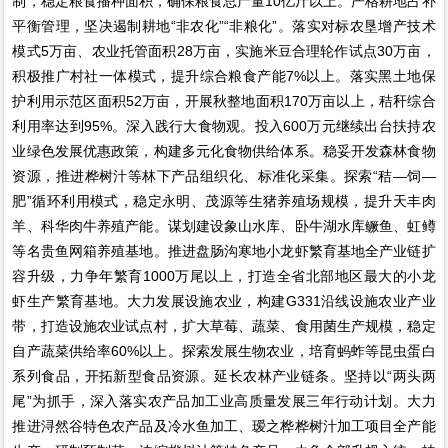
制，稳定粮食播种面积，确保粮食总产量10亿斤以上。严格耕地占补
平衡管理，坚决遏制耕地“非农化”“非粮化”。落实对标农垦增产技术
模式5万亩、农业托管面积28万亩，实施米豆合理轮作试点30万亩，
积极推广村社一体模式，提升综合粮食产能7%以上。落实黑土地保
护利用示范区面积52万亩，开展秋整地面积170万亩以上，秸秆综合
利用率达到95%。深入践行大食物观。投入600万元继续出台扶持农
业绿色发展优惠政策，构建多元化食物供给体系。稳妥开发森林食物
资源，推进桦树汁等林下产品组织化、标准化采集。探索“秸—饲—
肥”循环利用模式，稳定永明、茂源等生猪养殖场规模，提升天丰肉
羊、科华肉牛养殖产能。谋划建设象山水库、卧牛湖水库鳜鱼、虹鳟
等名贵鱼网箱养殖基地。推进盘肠沟寒地小龙虾繁育基地全产业链扩
容升级，力争年繁育1000万尾以上，打造全省北部地区最大的小龙
虾生产繁育基地。大力发展设施农业，构建G331沿线设施农业产业
带，打造设施农业试点村，扩大草莓、蔬菜、食用菌生产规模，稳定
自产蔬菜供给率60%以上。探索发展生物农业，培育蚂蚱等昆虫蛋白
系列食品，开拓新型食品资源。延长农林产业链条。坚持以“两头两
尾”为抓手，深入落实农产品加工业高质量发展三年行动计划。大力
推进浔然谷特色农产品及冷水鱼加工、瑷之桦桦树汁加工项目全产能