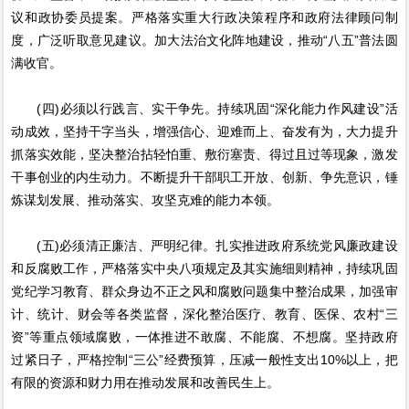
议和政协委员提案。严格落实重大行政决策程序和政府法律顾问制
度，广泛听取意见建议。加大法治文化阵地建设，推动“八五”普法圆
满收官。
(四)必须以行践言、实干争先。持续巩固“深化能力作风建设”活
动成效，坚持干字当头，增强信心、迎难而上、奋发有为，大力提升
抓落实效能，坚决整治拈轻怕重、敷衍塞责、得过且过等现象，激发
干事创业的内生动力。不断提升干部职工开放、创新、争先意识，锤
炼谋划发展、推动落实、攻坚克难的能力本领。
(五)必须清正廉洁、严明纪律。扎实推进政府系统党风廉政建设
和反腐败工作，严格落实中央八项规定及其实施细则精神，持续巩固
党纪学习教育、群众身边不正之风和腐败问题集中整治成果，加强审
计、统计、财会等各类监督，深化整治医疗、教育、医保、农村“三
资”等重点领域腐败，一体推进不敢腐、不能腐、不想腐。坚持政府
过紧日子，严格控制“三公”经费预算，压减一般性支出10%以上，把
有限的资源和财力用在推动发展和改善民生上。