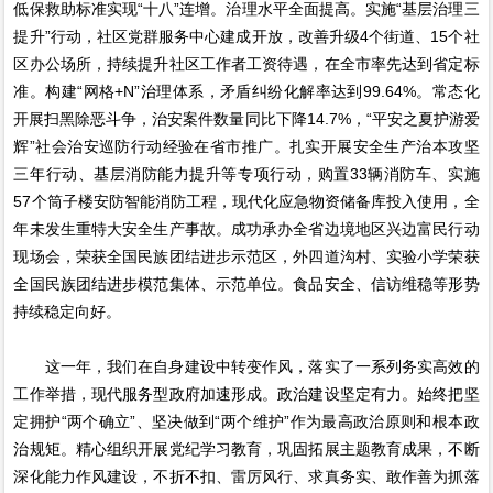
低保救助标准实现“十八”连增。治理水平全面提高。实施“基层治理三
提升”行动，社区党群服务中心建成开放，改善升级4个街道、15个社
区办公场所，持续提升社区工作者工资待遇，在全市率先达到省定标
准。构建“网格+N”治理体系，矛盾纠纷化解率达到99.64%。常态化
开展扫黑除恶斗争，治安案件数量同比下降14.7%，“平安之夏护游爱
辉”社会治安巡防行动经验在省市推广。扎实开展安全生产治本攻坚
三年行动、基层消防能力提升等专项行动，购置33辆消防车、实施
57个筒子楼安防智能消防工程，现代化应急物资储备库投入使用，全
年未发生重特大安全生产事故。成功承办全省边境地区兴边富民行动
现场会，荣获全国民族团结进步示范区，外四道沟村、实验小学荣获
全国民族团结进步模范集体、示范单位。食品安全、信访维稳等形势
持续稳定向好。
这一年，我们在自身建设中转变作风，落实了一系列务实高效的
工作举措，现代服务型政府加速形成。政治建设坚定有力。始终把坚
定拥护“两个确立”、坚决做到“两个维护”作为最高政治原则和根本政
治规矩。精心组织开展党纪学习教育，巩固拓展主题教育成果，不断
深化能力作风建设，不折不扣、雷厉风行、求真务实、敢作善为抓落