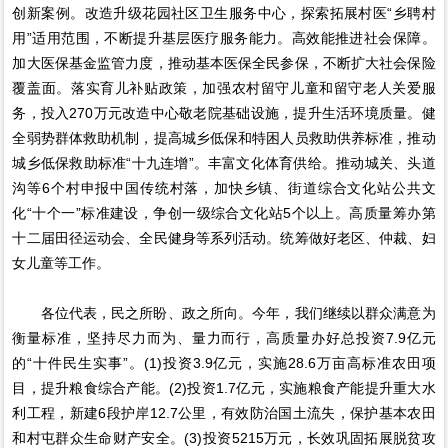
创新案例。改造升级花园社区卫生服务中心，探索拓展村医“乡聘村
用”适用范围，不断提升基层医疗服务能力。高效能推进社会保障。
加大医保基金监管力度，推动基本医保全民参保，不断扩大社会保险
覆盖面。落实育儿补贴政策，加强农村留守儿童和留守老人关爱服
务，投入270万元改造中心敬老院基础设施，提升生活环境质量。健
全弱势群体救助机制，提高城乡低保和特困人员救助供养标准，推动
城乡低保救助标准“十九连增”。丰富文化体育供给。推动城关、头道
沟等6个村申报中国传统村落，加快乡镇、街道综合文化站公共文
化“十个一”标准建设，争创一级综合文化站5个以上。高质量筹办第
十二届田径运动会、全民健身等系列活动。统筹做好老区、仲裁、妇
女儿童等工作。
各位代表，民之所盼、政之所向。今年，我们继续以群众满意为
衡量标准，坚持尽力而为、量力而行，高质量办好总投资7.9亿元
的“十件民生实事”。(1)投资3.9亿元，实施28.6万亩高标准农田项
目，提升粮食综合产能。(2)投资1.7亿元，实施粮食产能提升重大水
利工程，新建6段护岸12.7公里，有效防治国土流失，保护基本农田
和村屯群众生命财产安全。(3)投资5215万元，长效巩固拓展脱贫攻