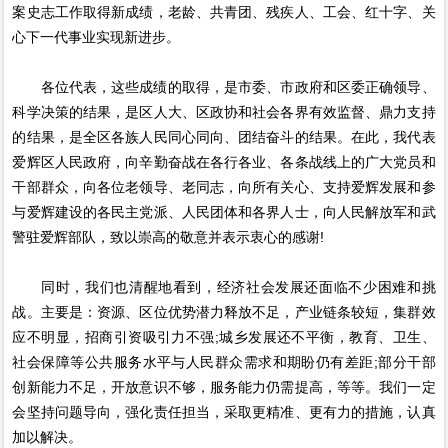
案史志工作取得新成绩，老龄、共青团、残疾人、工会、红十字、关
心下一代事业实现新进步。
各位代表，这些成绩的取得，是市委、市政府和区委正确领导、
科学决策的结果，是区人大、区政协和社会各界有效监督、鼎力支持
的结果，是全区各族人民同心同向、团结奋斗的结果。在此，我代表
爱辉区人民政府，向辛勤奋战在各行各业、各条战线上的广大党员和
干部群众，向各位老领导、老同志，向所有关心、支持爱辉发展和参
与爱辉建设的各民主党派、人民团体和各界人士，向人民解放军和武
警驻爱辉部队，致以崇高的敬意并表示衷心的感谢!
同时，我们也清醒地看到，经济社会发展还面临不少困难和挑
战。主要是：资源、区位优势潜力释放不足，产业链条较短，集群效
应不明显，招商引资吸引力不强;城乡发展还不平衡，教育、卫生、
社会保障等公共服务水平与人民群众需求和期盼仍有差距;部分干部
创新能力不足，开放意识不够，服务能力仍需提高，等等。我们一定
会坚持问题导向，强化责任担当，采取更精准、更有力的措施，认真
加以解决。