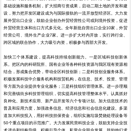
基础设施和服务机制，扩大招商引资成果，启动二期土地的开发和建
设，努力把开发区建设成为与国际接轨的一流开放型经济区。大力发
展外贸出口企业，鼓励企业创办外贸经营性公司或到境外投资，促进
外贸经营主体和出口方式多元化。全年新批自营出口企业10家，外贸
经营公司、境外生产企业7家。进一步扩大对内开放，实行跨行业、
跨区域的联合协作，大力吸引内资，积极参与西部大开发。
加快三个体系建设，提高科技持续创新能力。一是区域科技创新体
系。把区内的科研院所、国有企业等各种科技资源与我区现有资源相
结合，形成集合优势，带动全区科技创新；二是科技创业服务体系。
积极发展科技中介服务机构和技贸机构，在信息、技术、投资、管理
等方面为企业提供专业化服务；三是科技组织管理体系。进一步理顺
和完善镇街乡科技管理组织，切实提高科技管理整体水平。认真抓好
良种化、新技术应用、新产品开发等六个专项计划。加大信息技术的
普及和应用力度，加强政务信息、经济信息和社会信息化建设。多渠
道加大科技投入，用好科技担保资金，组织实施垃圾焚烧处理设备等
50个重点项目的示范推广。大力发展民营科技企业，鼓励支持企业技
术进步和结构升级。积极引导个体、私营企业联合发展，鼓励他们求