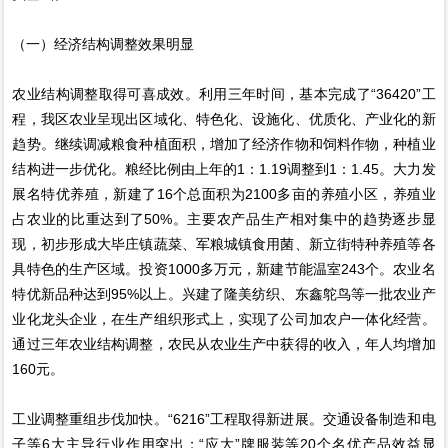
（一）经济结构调整效果明显
农业结构调整取得可喜成效。利用三年时间，基本完成了“36420”工
程，我区农业呈现出区域化、特色化、设施化、优质化、产业化的新
趋势。继续调减粮食种植面积，增加了经济作物和饲料作物，种植业
结构进一步优化。粮经比例由上年的1：1.19调整到1：1.45。大力发
展名特优养殖，新建了16个总面积为2100多亩的养殖小区，养殖业
占农业的比重达到了50%。主要农产品生产相对集中的趋势逐步显
现，初步形成大毕庄镇蔬菜、军粮城镇食用菌、新立街特种养殖等各
具特色的生产区域。投资1000多万元，新建节能温室243个。农业名
特优新品种达到95%以上。兴建了隆美纺织、东鑫鸵鸟等一批农业产
业化龙头企业，在生产组织形式上，实现了公司加农户一体化经营。
通过三年农业结构调整，农民从农业生产中获得的收入，年人均增加
160元。
工业调整重组步伐加快。“6216”工程取得新进展。交通设备制造和电
子等6大主导行业作用突出；“应大”牌服装等20个名优产品效益显