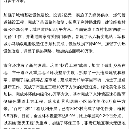
万多平方米。
加强了城镇基础设施建设。投资2亿元，实施了先锋路供水、燃气管
道铺设工程，完成了苗四路的修复，拓宽了利津路北段，建设维修村
镇公路25公里，城区道路5.3万平方米。全面完成了农村电网“两改一
同价”工作，并通过国家有关部门验收。新建了么六桥变电站，军粮
城小马场双电源改造任务顺利完成，低压线损下降40%。加强了供热
设施改造，调整了供热网络，增加供热面积40万米。
市容环境有了新的改观。巩固“畅通工程”成果，加大了镇街乡所在
地、主干道路及重点地区环境整治力度，拆除了一批违法建筑和棚
亭，清理了福山路等占路市场，建成宏光和华亭里市场，推进了退路
进厅工作。完成了市重点工程10万平方米的拆迁任务。绿化美化步伐
加快。完成外环线内绿化45万平方米，基本完成了京津塘高速公路两
侧绿色通道土方工程。落实街景和居民小区绿化美化6万多平方
米。“百村百林”工程顺利开展，已有80个村完成了绿化任务，植树
6.5万株。目前，全区林木覆盖率达8.9%，比上年提高0.2个百分点。
以实施“蓝天工程”为重点，加强了环保工作，张贵庄地区和大无缝地