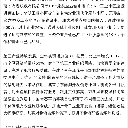
著；有容线缆有限公司等10个龙头企业稳步增长；6个工业小区建设
进度加快，华明工业小区被市命名为农业现代化示范小区，无瑕街、
么六桥乡工业小区正在建设中。加大对重点项目的投入，新建投资
500万元以上企业24家。通过乡镇企业改制，建立现代企业制度，促
进了所有制结构的调整。三资企业产值已占工业经济总量的48%，个
体私营企业已占31%。
第三产业持续发展。全年实现增加值39.5亿元，比上年增长16.9%，
占全区经济总量的53%。健全了第三产业组织网络。加快商贸设施建
设，完善了配套服务功能。兴建了何兴庄花卉市场和北程林特种养殖
交易中心，扩大了“金钟”牌蔬菜的经营规模，进一步增强了各大市场
的辐射能力和带动作用。成立了东丽湖开发领导小组，明确各部门职
责，对重点项目实行跟踪服务，狠抓责任落实。万科温泉花城和飞瀑
温泉正在兴建中，国际赛车场等项目也都有了不同程度的进展。开通
了休闲观光农业旅游专线。房地产骨干企业开发能力增强，经营效益
大幅度提高。加强对物流市场的管理，促进了物流配货市场的形成。
（二）对外开放成绩显著