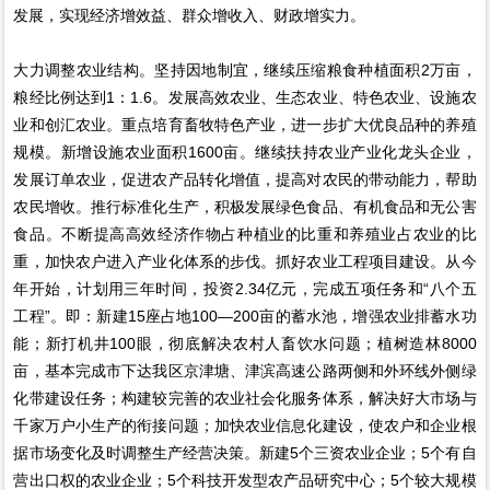
发展，实现经济增效益、群众增收入、财政增实力。
大力调整农业结构。坚持因地制宜，继续压缩粮食种植面积2万亩，
粮经比例达到1：1.6。发展高效农业、生态农业、特色农业、设施农
业和创汇农业。重点培育畜牧特色产业，进一步扩大优良品种的养殖
规模。新增设施农业面积1600亩。继续扶持农业产业化龙头企业，
发展订单农业，促进农产品转化增值，提高对农民的带动能力，帮助
农民增收。推行标准化生产，积极发展绿色食品、有机食品和无公害
食品。不断提高高效经济作物占种植业的比重和养殖业占农业的比
重，加快农户进入产业化体系的步伐。抓好农业工程项目建设。从今
年开始，计划用三年时间，投资2.34亿元，完成五项任务和“八个五
工程”。即：新建15座占地100—200亩的蓄水池，增强农业排蓄水功
能；新打机井100眼，彻底解决农村人畜饮水问题；植树造林8000
亩，基本完成市下达我区京津塘、津滨高速公路两侧和外环线外侧绿
化带建设任务；构建较完善的农业社会化服务体系，解决好大市场与
千家万户小生产的衔接问题；加快农业信息化建设，使农户和企业根
据市场变化及时调整生产经营决策。新建5个三资农业企业；5个有自
营出口权的农业企业；5个科技开发型农产品研究中心；5个较大规模