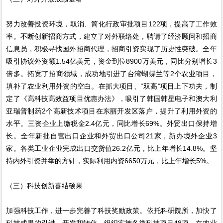
努力改善投资环境，取消、简化行政审批项目122项，提高了工作效
率。不断创新招商方式，建立了对外联络处，聘请了经济顾问和招商
信息员，积极寻找国外招商代理，招商引资实现了历史性突破。全年
吸引协议外资额1.54亿美元，资金到位8900万美元，同比分别增长3
倍多。拓宽了招商领域，成功地引进了台湾蝴蝶兰等2个农业项目，
填补了农业利用外资的空白。在抓大项目、“双高”项目上下功夫，制
定了《高科技高效益项目优惠办法》，吸引了韩国韩星电子和澳大利
亚瑞普制药2个高新技术项目在东丽开发区落户，提升了利用外资的
水平。三资企业上缴税金2.4亿元，同比增长69%。外贸出口保持增
长。全年新批自营出口企业和外贸出口公司21家，新办境外企业3
家。各类工业企业完成出口交货值26.2亿元，比上年增长14.8%。坚
持内外引资并举的方针，实际利用内资6650万元，比上年增长5%。
（三）科技创新喜结硕果
加强科技工作，进一步完善了科技奖励政策。依托科研院所，加快了
科技成果的引进、开发和转化。组织实施各类科技项目48项。在农业