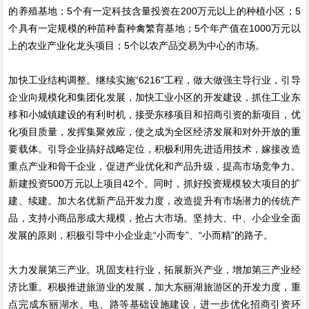
的养殖基地；5个有一定科技含量投资在200万元以上的种植小区；5
个具有一定规模的种苗种畜种禽繁育基地；5个年产值在1000万元以
上的农业产业化龙头项目；5个以农产品交易为中心的市场。
加快工业结构调整。继续实施“6216”工程，做大做强主导行业，引导
企业向规模化和集团化发展，加快工业小区的开发建设，抓住工业东
移和小城镇建设的有利时机，接受东移项目和招商引资的新项目，优
化项目质量，发挥集聚效应，使之成为全区经济发展和对外开放的重
要载体。引导企业搞好战略定位，积极利用先进适用技术，嫁接改造
重点产业和骨干企业，促进产业优化和产品升级，提高市场竞争力。
新建投资500万元以上项目42个。同时，抓好投资规模较大项目的扩
建、续建。加大名优新产品开发力度，改造提升有市场潜力的传统产
品，支持小商品形成大规模，抢占大市场。坚持大、中、小企业全面
发展的原则，积极引导中小企业走“小而专”、“小而精”的路子。
大力发展第三产业。巩固支柱行业，拓展新兴产业，增加第三产业经
济比重。积极推进旅游业的发展，加大东丽湖旅游区的开发力度，重
点完成东丽湖水、电、路等基础设施建设，进一步优化招商引资环