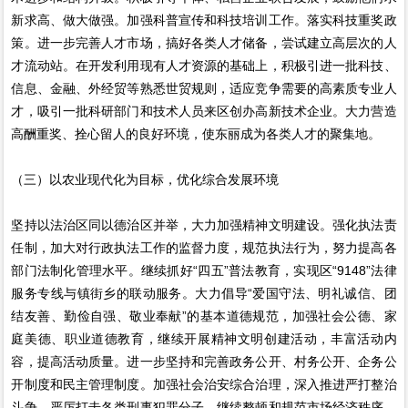
新求高、做大做强。加强科普宣传和科技培训工作。落实科技重奖政
策。进一步完善人才市场，搞好各类人才储备，尝试建立高层次的人
才流动站。在开发利用现有人才资源的基础上，积极引进一批科技、
信息、金融、外经贸等熟悉世贸规则，适应竞争需要的高素质专业人
才，吸引一批科研部门和技术人员来区创办高新技术企业。大力营造
高酬重奖、拴心留人的良好环境，使东丽成为各类人才的聚集地。
（三）以农业现代化为目标，优化综合发展环境
坚持以法治区同以德治区并举，大力加强精神文明建设。强化执法责
任制，加大对行政执法工作的监督力度，规范执法行为，努力提高各
部门法制化管理水平。继续抓好“四五”普法教育，实现区“9148”法律
服务专线与镇街乡的联动服务。大力倡导“爱国守法、明礼诚信、团
结友善、勤俭自强、敬业奉献”的基本道德规范，加强社会公德、家
庭美德、职业道德教育，继续开展精神文明创建活动，丰富活动内
容，提高活动质量。进一步坚持和完善政务公开、村务公开、企务公
开制度和民主管理制度。加强社会治安综合治理，深入推进严打整治
斗争，严厉打击各类刑事犯罪分子。继续整顿和规范市场经济秩序，