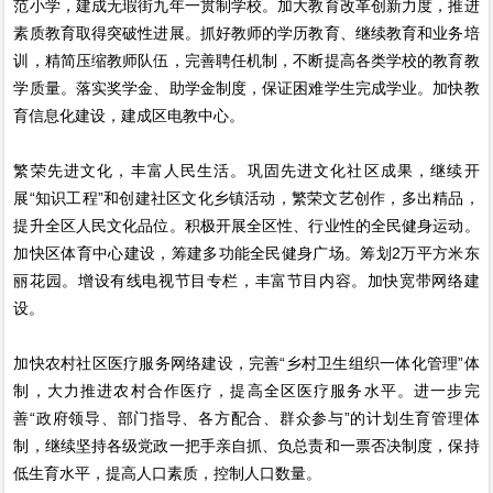
范小学，建成无瑕街九年一贯制学校。加大教育改革创新力度，推进
素质教育取得突破性进展。抓好教师的学历教育、继续教育和业务培
训，精简压缩教师队伍，完善聘任机制，不断提高各类学校的教育教
学质量。落实奖学金、助学金制度，保证困难学生完成学业。加快教
育信息化建设，建成区电教中心。
繁荣先进文化，丰富人民生活。巩固先进文化社区成果，继续开
展“知识工程”和创建社区文化乡镇活动，繁荣文艺创作，多出精品，
提升全区人民文化品位。积极开展全区性、行业性的全民健身运动。
加快区体育中心建设，筹建多功能全民健身广场。筹划2万平方米东
丽花园。增设有线电视节目专栏，丰富节目内容。加快宽带网络建
设。
加快农村社区医疗服务网络建设，完善“乡村卫生组织一体化管理”体
制，大力推进农村合作医疗，提高全区医疗服务水平。进一步完
善“政府领导、部门指导、各方配合、群众参与”的计划生育管理体
制，继续坚持各级党政一把手亲自抓、负总责和一票否决制度，保持
低生育水平，提高人口素质，控制人口数量。