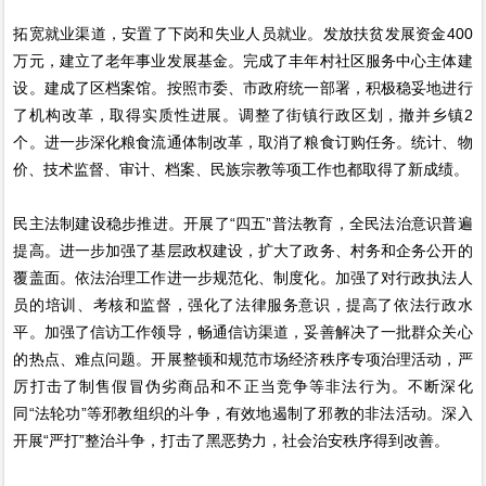
拓宽就业渠道，安置了下岗和失业人员就业。发放扶贫发展资金400
万元，建立了老年事业发展基金。完成了丰年村社区服务中心主体建
设。建成了区档案馆。按照市委、市政府统一部署，积极稳妥地进行
了机构改革，取得实质性进展。调整了街镇行政区划，撤并乡镇2
个。进一步深化粮食流通体制改革，取消了粮食订购任务。统计、物
价、技术监督、审计、档案、民族宗教等项工作也都取得了新成绩。
民主法制建设稳步推进。开展了“四五”普法教育，全民法治意识普遍
提高。进一步加强了基层政权建设，扩大了政务、村务和企务公开的
覆盖面。依法治理工作进一步规范化、制度化。加强了对行政执法人
员的培训、考核和监督，强化了法律服务意识，提高了依法行政水
平。加强了信访工作领导，畅通信访渠道，妥善解决了一批群众关心
的热点、难点问题。开展整顿和规范市场经济秩序专项治理活动，严
厉打击了制售假冒伪劣商品和不正当竞争等非法行为。不断深化
同“法轮功”等邪教组织的斗争，有效地遏制了邪教的非法活动。深入
开展“严打”整治斗争，打击了黑恶势力，社会治安秩序得到改善。