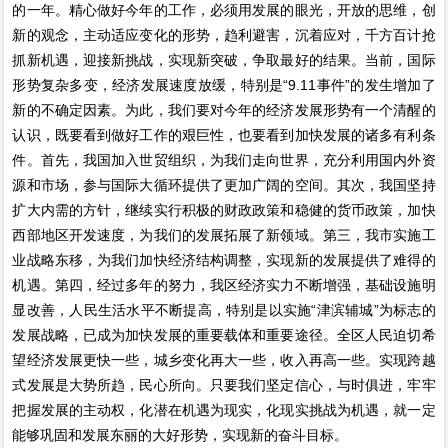
的一年。精心做好今年的工作，必须用发展的眼光，开放的思维，创
新的观念，主动适应变化的形势，趋利避害，沉着应对，千方百计抢
抓新机遇，迎接新挑战，实现新突破，争取最好的结果。当前，国际
形势复杂多变，经济发展速度放缓，特别是“9.11事件”的发生增加了
新的不确定因素。为此，我们要对今年的经济发展形势有一个清醒的
认识，既要看到做好工作的艰巨性，也要看到加快发展的诸多有利条
件。首先，我国加入世贸组织，为我们走向世界，充分利用国内外资
源和市场，参与国际大循环提供了更加广阔的空间。其次，我国坚持
扩大内需的方针，继续实行积极的财政政策和稳健的货币政策，加快
西部地区开发速度，为我们的发展拓展了新领域。第三，我市实施工
业战略东移，为我们加快经济结构调整，实现新的发展提供了难得的
机遇。第四，经过多年的努力，我区经济实力不断增强，基础设施明
显改善，人民生活水平不断提高，特别是以实施“津滨辅城”为标志的
发展战略，已成为加快发展的重要载体和重要途径。全区人民迫切希
望经济发展更快一些，城乡变化再大一些，收入再高一些。实现跨越
式发展是大势所趋，民心所向。只要我们坚定信心，与时俱进，牢牢
把握发展的主动权，化潜在机遇为现实，化现实挑战为机遇，就一定
能够巩固和发展东丽的大好形势，实现新的奋斗目标。