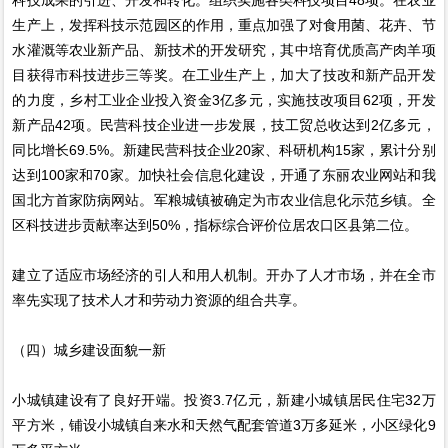
生产上，发挥科技示范园区的作用，重点加强了对食用菌、花卉、节
水灌溉等农业新产品、新技术的开发研究，其中培育优质高产肉羊项
目获得市科技进步三等奖。在工业生产上，加大了技改和新产品开发
的力度，乡村工业企业投入资金3亿多元，实施技改项目62项，开发
新产品42项。民营科技企业进一步发展，技工贸总收达到2亿多元，
同比增长69.5%。新建民营科技企业20家、科研机构15家，累计分别
达到100家和70家。加快社会信息化建设，开通了东丽农业网站和我
国北方首家防病网站。军粮城镇被确定为市农业信息化示范乡镇。全
区科技进步贡献率达到50%，指标综合评价位居农口区县第二位。
建立了适应市场经济的引人和用人机制。开办了人才市场，并在全市
率先实现了技术人才和劳动力资源的组合共享。
（四）城乡建设面貌一新
小城镇建设有了良好开端。投资3.7亿元，新建小城镇居民住宅32万
平方米，铺设小城镇自来水和天然气配套管道3万多延米，小区绿化9