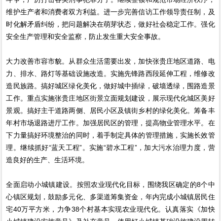
维护生产者和消费者双方利益。进一步完善信访工作领导责任制，及
时化解矛盾纠纷，把问题解决在萌芽状态，做好社会稳定工作。强化
安全生产管理和安全监察，防止发生重大安全事故。
大力改善市容市貌。从群众生活需要出发，加快张贵庄地区道路、电
力、排水、路灯等基础设施改造。实施先锋路西段延伸工程，维修改
造民族路。搞好城区绿化美化，做好城中插绿，破墙透绿，围路造景
工作。重点实施张贵庄地区街景立面规划建设，展示现代化城区美好
景观。搞好主干道路两侧、居民小区及镇街乡村的绿化美化。筹备丰
年村市场退路进厅工作。加强居民区的管理，提高物业管理水平。在
下力量搞好环境整治的同时，着手制定具体的管理措施，实施长效管
理。继续抓好“蓝天工程”。实施“碧水工程”，加大污水治理力度，营
造良好的生产、生活环境。
全面启动小城镇建设。按照农业现代化目标，围绕我区确定的8个中
心镇区规划，鼓励多元化、多渠道筹集资金，年内完成小城镇居民住
宅40万平方米，力争38个村基本实现农业现代化。认真落实《加快