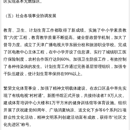
区实现基本无燃煤区。
（五）社会各项事业协调发展
教育、卫生、计划生育工作都取得了新成绩。实施了中小学素质教
育“六优”工程，教育教学质量不断提高。健全督政督学机制，加大了
督导力度。成立了天津广播电视大学东丽分校和旅游职业学校。完成
了区电教中心主体工程，在中小学开设了信息课。实行了城镇职工医
疗保险制度，农村合作医疗达到60%。加强卫生防疫工作，有效控制
了各种传染病的发生。计划生育工作通过完善基层管理组织，加强专
干队伍建设，使计划生育率保持在99%以上。
繁荣文化体育事业，加强了精神文明载体建设。在农口区县中率先实
现了有线电视“村村通”。新图书馆正式开放，共接待读者7.9万人次。
建成体育培训中心大楼和1万平方米的健身训练馆等体育设施。组织
开展了庆祝建党80周年、广场消夏纳凉、送文化下乡等6个系列21项
群众性文化活动，精神文明系列创建活动富有成效，获得市“社区文
化先进区”称号。