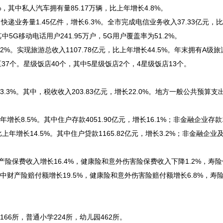
其中私人汽车拥有量85.17万辆，比上年增长4.8%。
递业务量1.45亿件，增长6.3%。全市完成电信业务收入37.33亿元，
其中5G移动电话用户241.95万户，5G用户覆盖率为51.2%。
%。实现旅游总收入1107.78亿元，比上年增长44.5%。年末拥有A级旅
区37个。星级饭店40个，其中5星级饭店2个，4星级饭店13个。
%。其中，税收收入203.83亿元，增长22.0%。地方一般公共预算支出6
8.5%。其中住户存款4051.90亿元，增长16.1%；非金融企业存款14
比上年增长14.5%。其中住户贷款1165.82亿元，增长3.2%；非金融企
产险保费收入增长16.4%，健康险和意外伤害险保费收入下降1.2%，寿
。其中财产险赔付额增长19.5%，健康险和意外伤害险赔付额增长6.8%，寿
6所，普通小学224所，幼儿园462所。