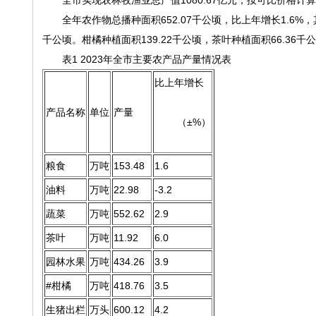
全市实现农林牧渔业总产值1080.67亿元，按可比价格计算,
全年农作物总播种面积652.07千公顷，比上年增长1.6%，其中
千公顷。柑橘种植面积139.22千公顷，茶叶种植面积66.36千
表1 2023年全市主要农产品产量情况表
比上年增长
产品名称
单位
产量
（±%）
粮食
万吨
153.48
1.6
油料
万吨
22.98
-3.2
蔬菜
万吨
552.62
2.9
茶叶
万吨
11.92
6.0
园林水果
万吨
434.26
3.9
#柑橘
万吨
418.76
3.5
生猪出栏
万头
600.12
4.2