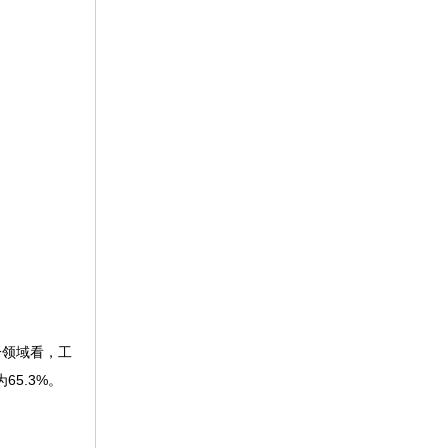
分领域看，工
65.3%。