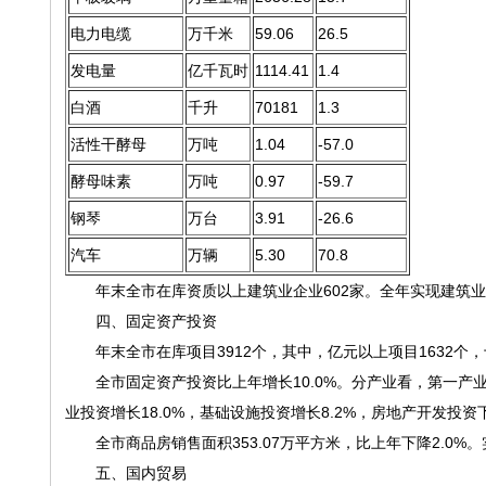
电力电缆
万千米
59.06
26.5
发电量
亿千瓦时
1114.41
1.4
白酒
千升
70181
1.3
活性干酵母
万吨
1.04
-57.0
酵母味素
万吨
0.97
-59.7
钢琴
万台
3.91
-26.6
汽车
万辆
5.30
70.8
年末全市在库资质以上建筑业企业602家。全年实现建筑业总产值
四、固定资产投资
年末全市在库项目3912个，其中，亿元以上项目1632个，
全市固定资产投资比上年增长10.0%。分产业看，第一产业投资
业投资增长18.0%，基础设施投资增长8.2%，房地产开发投资下
全市商品房销售面积353.07万平方米，比上年下降2.0%。实
五、国内贸易