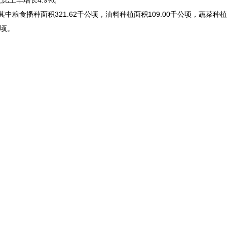
比上年增长4.9%。
粮食播种面积321.62千公顷，油料种植面积109.00千公顷，蔬菜种植面积
公顷。