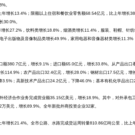
8%。
增长13.4%；限额以上住宿和餐饮业零售额68.54亿元，比上年增长38
30.0%。
7.2%，饮料类增长18.8%，烟酒类增长11.4%，服装、鞋帽、针
%，电子出版物及音像制品类增长49.9%，家用电器和音像器材类增长11.3
380.7亿元，增长9.1%；进口额65.0亿元，增长33.8%。从产品出
114.9%；农产品出口32.4亿元，增长28.0%；钢材出口17.5亿元，增长
降3.5%；高新技术产品出口24.2亿元，下降46.0%；基本有机化学品出口2
外经济合作业务完成营业额35.15亿美元，增长18.9%。其中，对外承包
.32万美元，增长89.9%。全年新批外商投资企业32家。
增长21.4%。全市公路、水路完成货运周转量810.86亿吨公里，比上