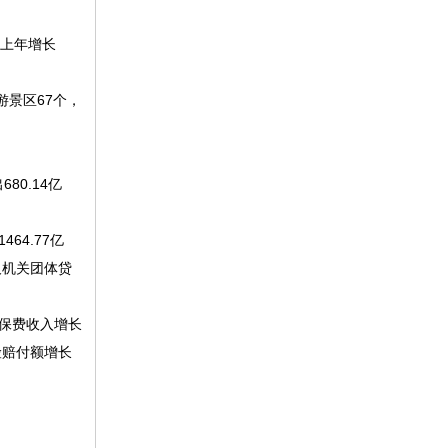
比上年增长
游景区67个，
80.14亿
64.77亿
业及机关团体贷
险保费收入增长
险赔付额增长