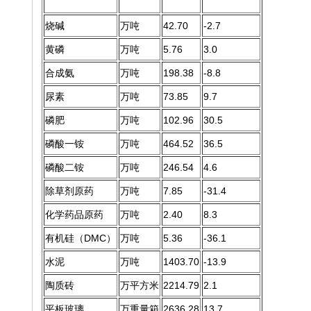
烧碱
万吨
42.70
-2.7
黄磷
万吨
5.76
3.0
合成氨
万吨
198.38
-8.8
尿素
万吨
73.85
9.7
磷肥
万吨
102.96
30.5
磷酸一铵
万吨
464.52
36.5
磷酸二铵
万吨
246.54
4.6
除草剂原药
万吨
7.85
-31.4
化学药品原药
万吨
2.40
8.3
有机硅（DMC）
万吨
5.36
-36.1
水泥
万吨
1403.70
-13.9
陶质砖
万平方米
2214.79
2.1
平板玻璃
万重量箱
2636.28
13.7