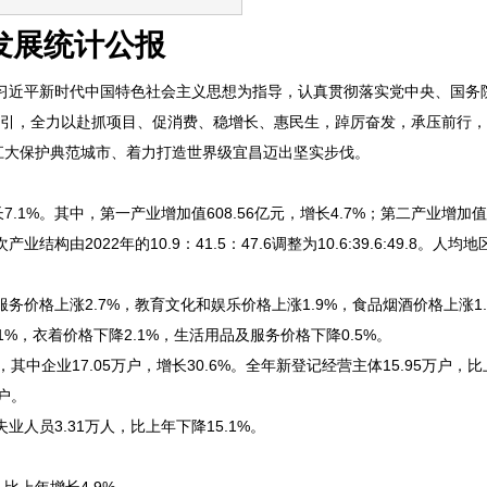
发展统计公报
习近平新时代中国特色社会主义思想为指导，认真贯彻落实党中央、国务
牵引，全力以赴抓项目、促消费、稳增长、惠民生，踔厉奋发，承压前行
江大保护典范城市、着力打造世界级宜昌迈出坚实步伐。
1%。其中，第一产业增加值608.56亿元，增长4.7%；第二产业增加值22
结构由2022年的10.9：41.5：47.6调整为10.6:39.6:49.8。人
价格上涨2.7%，教育文化和娱乐价格上涨1.9%，食品烟酒价格上涨1.
1%，衣着价格下降2.1%，生活用品及服务价格下降0.5%。
其中企业17.05万户，增长30.6%。全年新登记经营主体15.95万户，
万户。
人员3.31万人，比上年下降15.1%。