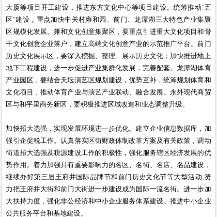
大厦等项目开工建设，推进东方文化中心等项目建设。统筹推动“五
区”建设，重点加快中关村雍和园、前门、龙潭湖三大特色产业集聚
区规模化发展。雍和文化创意集聚区，要重点引进重大文化项目和骨
干文化创意企业落户，建立高端文化创意产业的示范推广平台。前门
历史文化展示区，要深入挖掘、整理、展示历史文化；加快推进地上
地下工程建设，进一步促进产业集群化发展，完善配套。龙潭湖体育
产业园区，要结合天坛演艺区规划建设，优势互补，统筹规划体育和
文化项目，推动体育产业与演艺产业联动、融合发展。永外现代商贸
区与和平里商务新区，要积极推进区域改造和业态调整升级。
加快招大选强，实现发展环境进一步优化。建立企业信息数据库，加
强引企促税工作。认真落实区街财政体制改革方案及有关政策，调动
街道招大选强及税源建设工作的积极性，强化服务辖区经济发展的优
势作用。着力加强具有重要影响力的名区、名街、名店、名品建设，
继续办好第三届王府井国际品牌节和前门历史文化节等大型活动,努
力把王府井大街和前门大街进一步建设成为国际一流名街。进一步加
大扶持力度，强化非公经济和中小企业服务体系建设。推进中小企业
公共服务平台和基地建设。