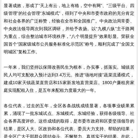
显著成效，形成了“天上有云，地上有格，空中有网”、“三级平台、四
级管理”的社会管理“东城模式”，得到了中央和市委市政府的充分肯定
和社会各界的广泛称赞，经验在全市和全国推广。中央政治局常委、
中央政法领导两次到我区调研，并给予表扬。以“九横八纵”主干路网
为重点，综合整治城市环境秩序，“八个明显提升”效果彰显。荣获全
国首个“国家级城市公共服务标准化示范区”称号，顺利完成了“全国文
明城区”复检工作。
一年来，我们坚持以保障改善民生为根本，办实事，抓落实。城镇居
民人均可支配收入预计达到3.4万元。推进“场地对接”蔬菜流通模式，
建成10家天镇蔬菜直营店和15家新发地直营菜店。1800户廉租房家
庭实现配租入住，是五年来配租力度最大的一年。
各位代表，过去的五年，全区各条战线成绩显著，各项事业硕果累
累，涌现了一批东城试点、东城模式、东城经验，获得各级领导、社
会各界高度评价。这些成绩的取得，是市委市政府和区委坚强领导的
结果，是区人大、区政协和各位代表、委员大力支持、帮助的结果，
是全区广大干部群众团结奋斗、不懈努力、真抓实干的结果。在此，