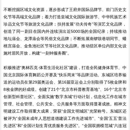
不断挖掘区域文化资源，逐步形成了王府井国际品牌节、前门历史文
化节等高端文化品牌；着力打造皇城文化国际旅游节、中华民族艺术
珍品文化节等旅游文化品牌；扶持发展“功夫传奇”等演艺文化品牌，
创造了同一剧目在国内外连续演出近5000场的全国纪录；持续推动
地坛庙会、龙潭庙会等民俗文化品牌；不断拓展南锣鼓巷胡同节、蟠
桃宫庙会、金鱼池社区节等社区文化品牌。推动驻区单位内部文化设
施对居民开放，构建“一刻钟服务圈”。
积极推进“奥林匹克·体育生活化社区”建设，打造全民健身体育节、中
国北京国际体育舞蹈公开赛及“快乐周末”等品牌活动。东城区培养输
送的运动员在第29届奥运会、第16届亚运会上分别取得了5枚金牌和
8枚金牌的好成绩。创建了21个“北京市科普教育基地”、16个“北京市
创新型科普社区”。全面实施“数字东城”行动计划，信息化工作在城市
管理、社会管理、公共安全、公共服务等方面取得显著成效。精神文
明建设工作取得重大成果，荣获“全国文明城区”光荣称号。东城区还
被评为“全国未成年人思想道德建设工作先进城市”、“全国‘五五’普法
先进区”和“全国计划生育优质服务先进区”。“全国双拥模范城”六连冠