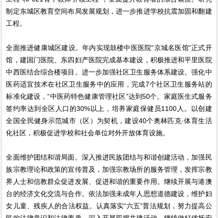
制定东城区教育空间布局发展规划，进一步推进学校抗震加固和翻建
工程。
全面推进健康城区建设。年内实现鼓楼中医医院“京城名医馆”正式开
馆，建国门医院、东四妇产医院完成基本建设，积极推进和平里医院
中西医结合综合楼项目。进一步加强社区卫生服务体系建设。强化中
医药适宜技术在社区卫生服务中的应用，完成7个社区卫生服务站的
标准化建设，“中医药特色健康管理社区”达到50个。家庭医生式服务
签约率达到全区人口的30%以上，培养家庭保健员1100人。以创建
全国全民健身示范城市（区）为契机，建设40个奥林匹克·体育生活
化社区，积极促进学校和社会单位对外开放体育设施。
全面维护团结和谐局面。深入推进民族团结与和谐创建活动，加强民
族宗教理论和政策的宣传普及，加强宗教场所的服务管理，发挥宗教
界人士和信教群众促进发展、促进和谐的重要作用。继续开展与港澳
台的经济文化交流与合作。依法加强未成年人思想道德建设，维护妇
女儿童、残疾人的合法权益。认真落实“六五”普法规划，努力提高公
民的法律意识和法律素质。深入开展双拥共建活动，继续做好优抚安