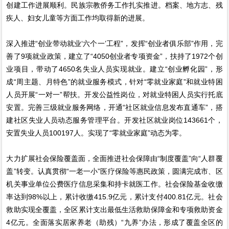
创建工作进展顺利。民族宗教侨务工作扎实推进。档案、地方志、残
疾人、妇女儿童等方面工作均取得新的进展。
深入推进“创业带动就业‘六个一’工程”，发挥“创业者俱乐部”作用，完
善了9项就业政策，建立了“4050创业者专项资金”，扶持了1972个创
业项目，带动了4650名失业人员实现就业。建立“创业孵化园”，形
成“周主题、月特色”的就业服务模式，针对“零就业家庭”和就业特困
人员开展“一对一”帮扶。开发公益性岗位，对就业特困人员实行托底
安置。完善三级就业服务网络，开通“社区就业信息发布直通车”，搭
建社区失业人员动态服务管理平台。开发社区就业岗位143661个，
安置失业人员100197人。实现了“零就业家庭”动态为零。
大力扩展社会保险覆盖面，全面推进社会保障由“制度覆盖”向“人群覆
盖”转变。认真贯彻“一老一小”医疗保险等惠民政策，圆满完成市、区
机关事业单位公费医疗信息采集和持卡就医工作。社会保险基金收缴
率达到98%以上，累计收缴415.9亿元，累计支付400.81亿元。社会
救助实现全覆盖，全区累计支出最低生活救助保障金和专项救助资金
4亿元。全面落实居家养老（助残）“九养”办法，形成了覆盖全区的