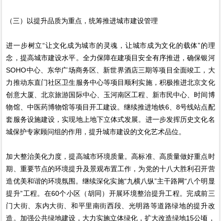
（三）以提升品质为重点，统筹推进城市建设管理
进一步树立“让文化成为城市的灵魂，让城市成为文化的载体”的理
念，提高城市建设水平。全力保障在建项目安全有序推进，确保银河
SOHO中心、东华广场商务区、新世界酒店三期等项目全面竣工，大
力推动东直门社区卫生服务中心等项目顺利实施，积极推进北京文化
创意大厦、北京旅游国际中心、玉河南区工程、新市民中心、时间博
物馆、中医药博物馆等项目开工建设。继续推进地铁6、8号线站点配
套服务设施建设，实现地上地下立体式发展。进一步发挥历史文化名
城保护专家顾问组的作用，提升城市建设的文化艺术品位。
加大整治美化力度，提高城市环境质量。高标准、高质量做好重点时
期、重要节点的环境提升及景观布置工作，为党的十八大胜利召开营
造优美和谐的环境氛围。继续深化实施“九横八纵”主干路网“八个明显
提升”工程。在60个小区（胡同）开展环境整治提升工程。完成前三
门大街、东内大街、和平里南街西段、光明路等道路绿地的提升改
造。加强公共绿地建设，大力实施立体绿化，扩大改造绿地15公顷，