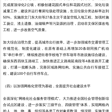
完成屋顶绿化2公顷，积极创建花园式单位和花园式社区。深化垃圾
减量工作，建设并运行餐厨垃圾处理设施，生活垃圾分类达标率达到
50%。实施崇文门东大街等27条主次干道架空线入地工程。加强对施
工扬尘、渣土遗撒、油烟噪声等污染源的治理，启动非文保区煤改电
工程，进一步改善空气质量。
加大综合治理力度，提高城市出行效率。进一步加强城市交通管理工
作规范化、制度化建设，在原有基础上再增加20条胡同推广机动
车“单行单停”。继续推进街巷学校地下停车场等市政设施综合建设。
确保东西四块玉路竣工，加快推进正义路南延南段等4条道路开工建
设，打通一批断头路，完善区域路网结构。实施公共自行车接驳工
程，建设100个自行车停车点。
（四）以加强网格化管理为基础，全面提升社会建设水平
全面深化“网格化社会服务管理模式”。大力推进全国社会管理创新综
合试点区建设，进一步落实“三级平台、四级管理”体系，实现网格内
的人、地、物、事、组织等各类工作对象底数清、情况明，实施无缝