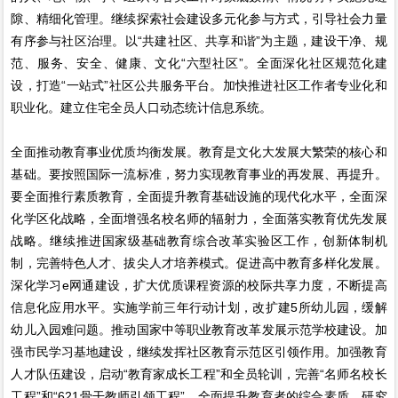
隙、精细化管理。继续探索社会建设多元化参与方式，引导社会力量
有序参与社区治理。以“共建社区、共享和谐”为主题，建设干净、规
范、服务、安全、健康、文化“六型社区”。全面深化社区规范化建
设，打造“一站式”社区公共服务平台。加快推进社区工作者专业化和
职业化。建立住宅全员人口动态统计信息系统。
全面推动教育事业优质均衡发展。教育是文化大发展大繁荣的核心和
基础。要按照国际一流标准，努力实现教育事业的再发展、再提升。
要全面推行素质教育，全面提升教育基础设施的现代化水平，全面深
化学区化战略，全面增强名校名师的辐射力，全面落实教育优先发展
战略。继续推进国家级基础教育综合改革实验区工作，创新体制机
制，完善特色人才、拔尖人才培养模式。促进高中教育多样化发展。
深化学习e网通建设，扩大优质课程资源的校际共享力度，不断提高
信息化应用水平。实施学前三年行动计划，改扩建5所幼儿园，缓解
幼儿入园难问题。推动国家中等职业教育改革发展示范学校建设。加
强市民学习基地建设，继续发挥社区教育示范区引领作用。加强教育
人才队伍建设，启动“教育家成长工程”和全员轮训，完善“名师名校长
工程”和“621骨干教师引领工程”，全面提升教育者的综合素质。研究