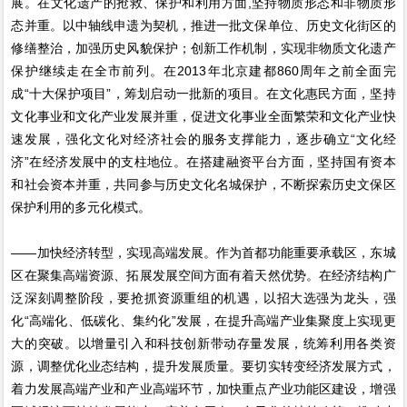
展。在文化遗产的抢救、保护和利用方面,坚持物质形态和非物质形
态并重。以中轴线申遗为契机，推进一批文保单位、历史文化街区的
修缮整治，加强历史风貌保护；创新工作机制，实现非物质文化遗产
保护继续走在全市前列。在2013年北京建都860周年之前全面完
成“十大保护项目”，筹划启动一批新的项目。在文化惠民方面，坚持
文化事业和文化产业发展并重，促进文化事业全面繁荣和文化产业快
速发展，强化文化对经济社会的服务支撑能力，逐步确立“文化经
济”在经济发展中的支柱地位。在搭建融资平台方面，坚持国有资本
和社会资本并重，共同参与历史文化名城保护，不断探索历史文保区
保护利用的多元化模式。
——加快经济转型，实现高端发展。作为首都功能重要承载区，东城
区在聚集高端资源、拓展发展空间方面有着天然优势。在经济结构广
泛深刻调整阶段，要抢抓资源重组的机遇，以招大选强为龙头，强
化“高端化、低碳化、集约化”发展，在提升高端产业集聚度上实现更
大的突破。以增量引入和科技创新带动存量发展，统筹利用各类资
源，调整优化业态结构，提升发展质量。要切实转变经济发展方式，
着力发展高端产业和产业高端环节，加快重点产业功能区建设，增强