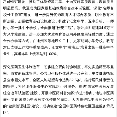
习e网通”建设，推动了优质资源共享。全面实施素质教育，教育质量
明显提高。我区成为国家级基础教育综合改革试验区。深化“名师名
校长工作室”建设，进一步提升优秀教育人才综合素质。职业教育不
断加强。加强教育基础设施建设，扩建了汇文中学、五中分校、一师
附小等一批中小学校，全面推进“校安工程”，累计加固翻建34.9万平
方米学校建筑。进一步加大优质教育资源向外区发展辐射力度，通过
合作办学等方式，在通州区等地设立二中、史家胡同小学分校。教育
对口支援工作取得重要成果，汇文中学“黄南班”培养出第一批高中毕
业生，高考本科上线率达到100%。
深化医药卫生体制改革，初步建立双向转诊制度，率先实施药品零差
率、收支两条线管理。公共卫生服务体系进一步完善，主要健康指标
居全市领先水平，全区人均期望寿命达到82.5岁。推行居民健康责任
制管理，社区卫生服务中心实现24小时服务。推进“国家中医药发展
综合改革试验区”建设，开展中医药科普知识“六进”活动，地坛中医药
养生文化园成为中医药文化传播的窗口。大力推进以中医药为特色
的“健康管理社区”建设，成功创建“全国中医药特色社区卫生服务示范
区”。