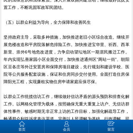
置工作，不断巩固军政军民团结。
（五）以群众利益为导向，全力保障和改善民生
坚持政府主导，采取多种措施，加快推进老旧小区综合改造。继续开
展危楼改造和平房院落解危排险工作。加快推进宝华里、祈西、西革
新里、崇外6号地危改进度，力争启动望坛地区一期居民搬迁工作。
年内实现弘善家园小区全面交付，加快推进通州区“两站一街”、朝阳
区豆各庄等外迁安置房和保障房项目建设，先行规划和建设学校、医
院等公共服务配套设施，保证和住房同步交付使用。全面打造住房保
障阳光工程，实现廉租实物住房申请家庭应保尽保。
以群众工作统揽信访工作，继续做好信访矛盾的源头预防和排查化解
工作。以网格化管理为载体，按照确保无重大重复上访户、无信访群
体性事件、敏感时期无非正常上访的工作目标，加强化解疏导工作，
畅通群众利益诉求表达渠道。完善以人民调解为基础，行政调解、司
法调解相互配合，有效衔接的“3+X”大调解工作格局，推广“家和万事
首页
会员
留言