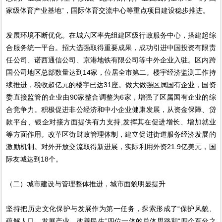
家级体育产业基地”，国际体育交流中心等重点项目建设稳步推进。
发展环境不断优化。在城六区率先组建区级行政服务中心，搭建起综
合服务统一平台。招大选强取得重要成果，成功引进中国投资有限责
任公司、诺西通信公司、京港地铁有限公司等中外企业入驻。区内跨
国公司地区总部数量达到14家，位居全市第二。楼宇经济监测工作持
续推进，税收超亿元的楼宇已达31座。做大做强区属国有企业，国资
委直接监管的企业由90家整合调整为6家，增强了区属国有企业的综
合竞争力。积极促进非公经济和中小企业健康发展，从资金保障、贷
款平台、银企对接方面提供有力支持,发挥其在促进增长、增加就业
等方面作用。改革区街财政管理体制，建立促进街道服务经济发展的
激励机制。对外开放交流取得新进展，实际利用外资21.9亿美元，国
际友城达到18个。
（二）城市建设与管理整体推进，城市面貌明显提升
坚持把历史文化保护与发展作为第一任务，探索形成了“保护风貌、
疏解人口、发展产业、改善民生”四位一体的总体思路和“四个百分之