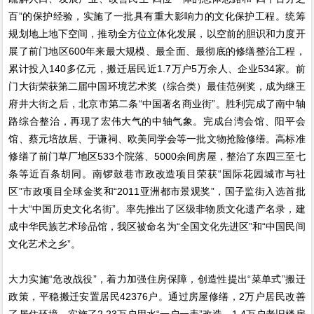
百”的保护经验，实施了一批具有重大影响力的文化保护工程。统筹
规划地上地下空间，推动全方位立体化发展，以空前的胆识和力度开
展了前门地区600年来最大规模、最全面、最彻底的修缮整治工程，
累计投入140多亿元，搬迁居民近1.7万户5万余人、企业534家。前
门大街荣获第二届中国环境艺术奖（综合类）最佳范例奖，成为继王
府井大街之后，北京市第二条“中国著名商业街”。胜利完成了南中轴
路综合整治，再现了宏伟大气的中轴气象。完成台湾会馆、阳平会
馆、蔡元培故居、于谦祠、欧美同学会等一批文物抢险修缮。高标准
修缮了前门草厂地区533个院落、5000余间房屋，整治了东四三至七
条等近百条胡同。南锣鼓巷市政改造项目荣获“国际花园城市与社
区”市政项目全球金奖和“2011亚洲都市景观奖”，国子监街入选首批
十大“中国历史文化名街”。率先推出了区级非物质文化遗产名录，建
成中华民族艺术珍品馆，我区被命名为“全国文化先进区”和“中国民间
文化艺术之乡”。
大力实施“危改战役”，着力加强住房保障，创造性提出“菜单式”搬迁
政策，平稳搬迁安置居民42376户。通过房屋修缮，2万户居民改善
了居住环境。实施了2.23万户用水“一户一表”改造、1.4万户老旧楼房