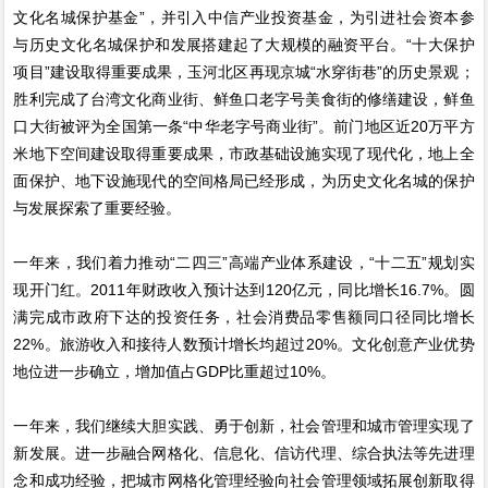
文化名城保护基金”，并引入中信产业投资基金，为引进社会资本参
与历史文化名城保护和发展搭建起了大规模的融资平台。“十大保护
项目”建设取得重要成果，玉河北区再现京城“水穿街巷”的历史景观；
胜利完成了台湾文化商业街、鲜鱼口老字号美食街的修缮建设，鲜鱼
口大街被评为全国第一条“中华老字号商业街”。前门地区近20万平方
米地下空间建设取得重要成果，市政基础设施实现了现代化，地上全
面保护、地下设施现代的空间格局已经形成，为历史文化名城的保护
与发展探索了重要经验。
一年来，我们着力推动“二四三”高端产业体系建设，“十二五”规划实
现开门红。2011年财政收入预计达到120亿元，同比增长16.7%。圆
满完成市政府下达的投资任务，社会消费品零售额同口径同比增长
22%。旅游收入和接待人数预计增长均超过20%。文化创意产业优势
地位进一步确立，增加值占GDP比重超过10%。
一年来，我们继续大胆实践、勇于创新，社会管理和城市管理实现了
新发展。进一步融合网格化、信息化、信访代理、综合执法等先进理
念和成功经验，把城市网格化管理经验向社会管理领域拓展创新取得