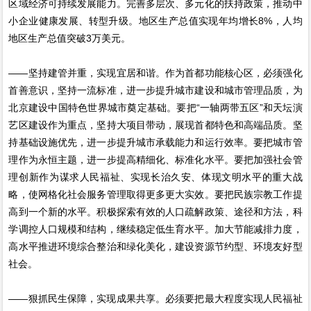
区域经济可持续发展能力。完善多层次、多元化的扶持政策，推动中
小企业健康发展、转型升级。地区生产总值实现年均增长8%，人均
地区生产总值突破3万美元。
——坚持建管并重，实现宜居和谐。作为首都功能核心区，必须强化
首善意识，坚持一流标准，进一步提升城市建设和城市管理品质，为
北京建设中国特色世界城市奠定基础。要把“一轴两带五区”和天坛演
艺区建设作为重点，坚持大项目带动，展现首都特色和高端品质。坚
持基础设施优先，进一步提升城市承载能力和运行效率。要把城市管
理作为永恒主题，进一步提高精细化、标准化水平。要把加强社会管
理创新作为谋求人民福祉、实现长治久安、体现文明水平的重大战
略，使网格化社会服务管理取得更多更大实效。要把民族宗教工作提
高到一个新的水平。积极探索有效的人口疏解政策、途径和方法，科
学调控人口规模和结构，继续稳定低生育水平。加大节能减排力度，
高水平推进环境综合整治和绿化美化，建设资源节约型、环境友好型
社会。
——狠抓民生保障，实现成果共享。必须要把最大程度实现人民福祉