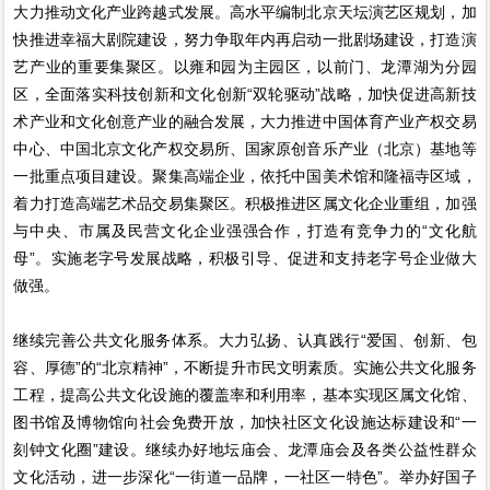
大力推动文化产业跨越式发展。高水平编制北京天坛演艺区规划，加
快推进幸福大剧院建设，努力争取年内再启动一批剧场建设，打造演
艺产业的重要集聚区。以雍和园为主园区，以前门、龙潭湖为分园
区，全面落实科技创新和文化创新“双轮驱动”战略，加快促进高新技
术产业和文化创意产业的融合发展，大力推进中国体育产业产权交易
中心、中国北京文化产权交易所、国家原创音乐产业（北京）基地等
一批重点项目建设。聚集高端企业，依托中国美术馆和隆福寺区域，
着力打造高端艺术品交易集聚区。积极推进区属文化企业重组，加强
与中央、市属及民营文化企业强强合作，打造有竞争力的“文化航
母”。实施老字号发展战略，积极引导、促进和支持老字号企业做大
做强。
继续完善公共文化服务体系。大力弘扬、认真践行“爱国、创新、包
容、厚德”的“北京精神”，不断提升市民文明素质。实施公共文化服务
工程，提高公共文化设施的覆盖率和利用率，基本实现区属文化馆、
图书馆及博物馆向社会免费开放，加快社区文化设施达标建设和“一
刻钟文化圈”建设。继续办好地坛庙会、龙潭庙会及各类公益性群众
文化活动，进一步深化“一街道一品牌，一社区一特色”。举办好国子