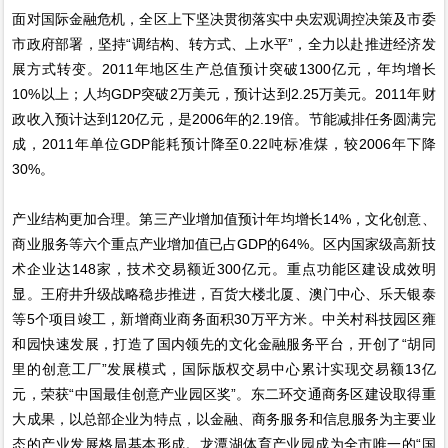
面对国际金融危机，全区上下坚决贯彻落实中央宏观调控决策及市委
市政府部署，坚持“调结构、转方式、上水平”，全力以赴推进经济发
展方式转变。2011年地区生产总值预计突破1300亿元，年均增长
10%以上；人均GDP突破2万美元，预计达到2.25万美元。2011年财
政收入预计达到120亿元，是2006年的2.19倍。节能减排任务圆满完
成，2011年单位GDP能耗预计降至0.22吨标准煤，较2006年下降
30%。
产业结构更加合理。第三产业增加值预计年均增长14%，文化创意、
商业服务等六个重点产业增加值已占GDP的64%。区内国家级高新技
术企业达148家，技术交易额近300亿元。重点功能区建设成效明
显。王府井升级战略稳步推进，百货大楼北厦、澳门中心、乐天银泰
等5个项目竣工，新增商业商务面积30万平方米。中关村科技园区雍
和园快速发展，打造了国内领先的文化金融服务平台，开创了“胡同
里的创意工厂”发展模式，国际版权交易中心累计实现交易额13亿
元，荣获“中国最佳创意产业园区奖”。东二环交通商务区建设取得重
大成果，以总部企业为特点，以金融、商务服务和信息服务为主要业
态的产业发展格局基本形成。龙潭湖体育产业园成为全市唯一的“国