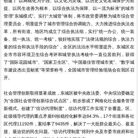
创建了“以网格化为手段、以文化为灵魂、以历史文化名城保护为前
提、以民生改善为根本、以综合执法为保障、以一流为标准”的城市
管理“东城模式”。实行“大城管”体制，将市政管委调整为城市综合管
理委员会，明显提升了城市管理综合协调能力。大力推进综合执法改
革，所有街道、地区均成立了综合执法组，实行“统一办公、统一装
备、统一执法、统一考核”，较好地实现了“法律法规的综合，执法力
量的综合和执法手段的综合”，全区的法治水平明显提升。东城区在
全市市容环境卫生综合考评和城管执法考核中一直位居前列，获得
了“国际花园城市”、“国家卫生区”、“中国最佳管理城市奖”、“数字城
市建设杰出贡献奖”等荣誉称号，全国城市管理经验现场会在我区召
开。
社会管理创新取得显著成效，东城区被中央政法委、中央综治委确定
为“全国社会管理创新综合试点区”，初步形成了网格化社会服务管理
新模式。创建了“信访代理制度”，信访代理工作实现了全覆盖。区、
处级领导代理的重点矛盾纠纷稳控化解率达84.3%，17个街道和各社
区代理11192件，案结事了9435件，解决了一大批群众最关心、最直
接、最迫切的民生问题。“信访代理制度”得到中央及市委市政府和社