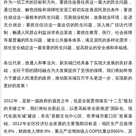
作为一切工作的目标和方向。要抓住改善住房这一最大的民生问题，
通过危改、解危排险和保障性安居工程切实改善居民居住条件；要抓
住就业这一最根本的民生问题，完善就业机制，改善就业环境，促进
充分就业；要抓住信访这一最迫切的民生问题，深入推广信访代理
制，畅通人民群众利益诉求表达渠道；要抓住教育、医疗、社会保障
等最普遍的民生问题，健全公共服务体系，满足居民的多样化需求；
抓住安全稳定这一最首要的民生问题，提高群众的安全感和幸福感。
各位代表，政通人和事业兴。新东城已经具备了实现大发展的良好基
础，全区干部的团结融合为大发展提供了坚强的保障。我们将始终致
力于建设人民满意的政府，推动新东城百尺竿头更进一步，实现新的
更好的发展！
2012年，是新一届政府的届首之年，也是全面贯彻落实“十二五”规划
的关键之年，我们将站在新起点，以更高标准全面推进“国际化、现
代化新东城”建设，夯实“首都文化中心区、世界城市窗口区”发展基
础。2012年全区经济社会发展的主要预期目标是：地区生产总值增
长8%，财政收入增长9%，重点产业增加值占GDP比重达到65%，其