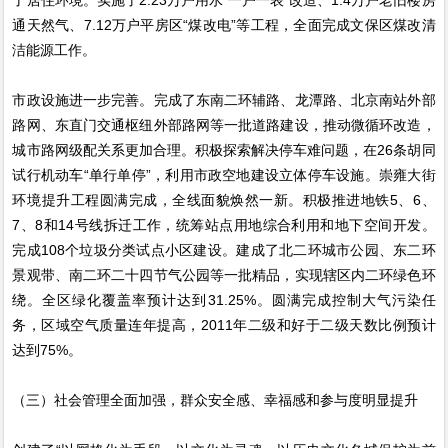
通天然气、7.12万户平房区“煤改电”等工程，全面完成文保区煤改清
洁能源工作。
市政设施进一步完善。完成了东南二环辅路、龙潭路、北京南站外部
路网、东直门交通枢纽外部路网等一批道路建设，推动微循环改造，
城市路网级配关系更加合理。积极探索解决停车难问题，在26条胡同
试行机动车“单行单停”，利用市政空地建设立体停车设施。崇雍大街
环境提升工程圆满完成，全线面貌焕然一新。积极推进地铁5、6、
7、8和14号线拆迁工作，统筹站点用地综合利用和地下空间开发。
完成108个垃圾分类试点小区建设。建成了北二环城市公园、东二环
景观带、南二环二十四节气公园等一批精品，实现辖区内二环绿色环
绕。全区绿化覆盖率预计达到31.25%。圆满完成控制大气污染任
务，区域空气质量连年提高，2011年二级和好于二级天数比例预计
达到75%。
（三）社会管理全面加强，群众安全感、幸福感和参与度明显提升