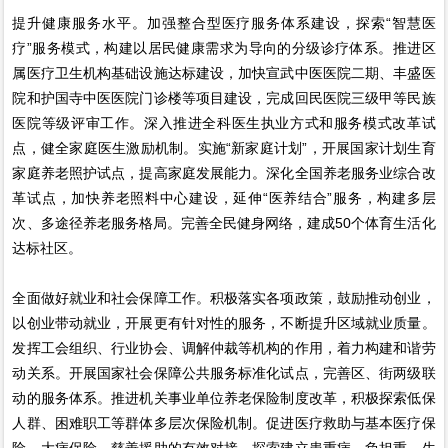
提升健康服务水平。加强整合型医疗服务体系建设，探索“智慧医
疗”服务模式，构建以居民健康需求为导向的分级诊疗体系。推进区
属医疗卫生机构基础设施达标建设，加快宣武中医医院二期、丰盛医
院和护国寺中医医院门诊楼等项目建设，完成回民医院三级甲等民族
医院等级评审工作。深入推进全科医生执业方式和服务模式改革试
点，健全家庭医生激励机制。实施“新家庭计划”，开展国家计划生育
家庭养老照护试点，提高家庭发展能力。深化全国养老服务业综合改
革试点，加快养老照料中心建设，延伸“医养结合”服务，构建多层
次、多途径养老服务格局。完善全民健身网络，建成50个体育生活化
达标社区。
全面做好就业和社会保障工作。积极落实各项政策，鼓励推动创业，
以创业带动就业，开展更有针对性的服务，不断提升区域就业质量。
发挥工会组织、行业协会、调解仲裁等机构的作用，着力构建和谐劳
动关系。开展国家社会保障公共服务标准化试点，完善区、街两级联
动的服务体系。推进机关事业单位养老保险制度改革，积极探索低保
人群、困难职工等群体多层次保险机制。促进医疗救助与基本医疗保
险、大病保险、慈善援助的有效对接，探索建立患重病、负担重、生