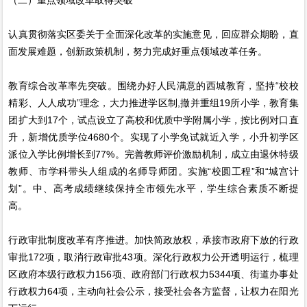
认真贯彻落实区委关于全面深化改革的实施意见，回应群众期盼，直
面发展难题，创新政策机制，努力完成好重点领域改革任务。
教育综合改革率先突破。围绕办好人民满意的西城教育，坚持“校校
精彩、人人成功”理念，大力推进学区制,撤并重组19所小学，教育集
团扩大到17个，试点设立了高校和优质中学附属小学，按比例对口直
升，新增优质学位4680个。实现了小学免试就近入学，小升初学区
派位入学比例增长到77%。完善教师评价激励机制，成立由退休特级
教师、市学科带头人组成的名师导师团。实施“校圆工程”和“城宫计
划”。中、高考成绩继续保持全市领先水平，学生综合素质不断提
高。
行政审批制度改革有序推进。加快简政放权，承接市政府下放的行政
审批172项，取消行政审批43项。深化行政权力公开透明运行，梳理
区政府本级行政权力156项、政府部门行政权力5344项、街道办事处
行政权力64项，主动向社会公示，接受社会各方监督，让权力在阳光