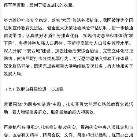
停车等资源，受到了辖区居民的欢迎。
努力维护社会安全稳定。落实“六五”普法各项措施，我区被评为全国
法制宣传教育先进区。健全重大决策社会风险评估机制，进一步畅通
信访渠道，认真做好矛盾纠纷排查化解，实现信访总量和集体访“双
下降”。多措并举加强人口调控，不断提高流动人口服务管理水平。
深入开展“平安西城”建设，加强社会治安综合治理，完善立体化防控
网络，依法严厉打击各类犯罪行为，将反恐防恐纳入维稳工作体系，
深化群防群治，圆满完成各项重大活动维稳安保任务，有力地服务了
发展大局。
（七）政府自身建设进一步加强
紧紧围绕“为民务实清廉”主题，扎实开展党的群众路线教育实践活
动，着力增强服务群众、服务发展的能力和实效。
严格执行各项规定,扎实推进整改落实。贯彻落实中央八项规定和市
委、区委有关精神，精简会议、文件、简报和出访活动，规范办公用