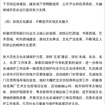
下空间总体规划，建设地下管网数据库、公共平台和应用系统，为确
保城市安全运行提供有力支撑。
（四）加强文化建设，不断提升区域文化魅力
积极培育和践行社会主义核心价值观，加快记忆西城、书香西城、艺
术西城、时尚西城建设，推动文化事业、文化产业发展，不断满足人
民群众的精神文化需求。
加大历史文化名城保护力度。加快“文道”建设，深化“名城、名业、名
人、名景”工作体系，探索旧城保护与有机更新的途径，进一步推动
名城保护工作由单一物质形态保护向全方位文化传承转变。扎实推进
白塔寺片区和什刹海片区整体建设，启动德胜门对景项目，完成地安
门百货商场等项目改造。做好大栅栏北京坊招商和运营工作，积极推
动琉璃厂艺术文化馆项目征收，启动杨椒山祠、钱市胡同等文物征
收，加快护国观音寺、粤东新馆等文物征收工作进程。提升宣南文化
博物馆展陈质量，开展历史文化名城保护三维应用项目，完善非遗保
护工作体系，引导社会力量参与保护和发展历史文化。