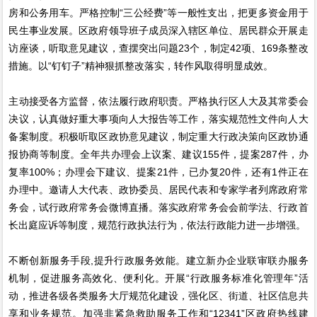
房和公务用车。严格控制“三公经费”等一般性支出，把更多资金用于
民生事业发展。区政府领导班子成员深入辖区单位、居民群众开展走
访座谈，听取意见建议，查摆突出问题23个，制定42项、169条整改
措施。以“钉钉子”精神狠抓整改落实，转作风取得明显成效。
主动接受各方监督，依法履行政府职责。严格执行区人大及其常委会
决议，认真做好重大事项向人大报告等工作，落实规范性文件向人大
备案制度。积极听取区政协意见建议，制定重大行政决策向区政协通
报协商等制度。全年共办理会上议案、建议155件，提案287件，办
复率100%；办理会下建议、提案21件，已办复20件，还有1件正在
办理中。邀请人大代表、政协委员、居民代表和专家学者列席政府常
务会，试行政府常务会微博直播。落实政府常务会会前学法、行政首
长出庭应诉等制度，规范行政执法行为，依法行政能力进一步增强。
不断创新服务手段,提升行政服务效能。建立新办企业联审联办服务
机制，促进服务高效化、便利化。开展“行政服务标准化管理年”活
动，推进各级各类服务大厅规范化建设，强化区、街道、社区信息共
享和业务规范。加强非紧急救助服务工作和“12341”区政府热线建