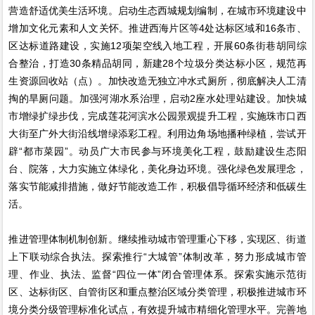
营造舒适优美生活环境。启动生态西城规划编制，在城市环境建设中
增加文化元素和人文关怀。推进西海片区等4处达标区域和16条市、
区达标道路建设，实施12项架空线入地工程，开展60条街巷胡同综
合整治，打造30条精品胡同，新建28个垃圾分类达标小区，规范再
生资源回收站（点）。加快改造无独立冲水式厕所，彻底解决人工清
掏的旱厕问题。加强河湖水系治理，启动2座水处理站建设。加快城
市增绿扩绿步伐，完成莲花河滨水公园景观提升工程，实施珠市口西
大街至广外大街沿线增绿添彩工程。利用边角场地播种绿植，尝试开
辟“都市菜园”。动员广大市民参与环境美化工程，鼓励建设生态阳
台、院落，大力实施立体绿化，美化身边环境。强化绿色发展理念，
落实节能减排措施，做好节能改造工作，积极倡导循环经济和低碳生
活。
推进管理体制机制创新。继续推动城市管理重心下移，实现区、街道
上下联动综合执法。探索推行“大城管”体制改革，努力形成城市管
理、作业、执法、监督“四位一体”闭合管理体系。探索实施示范街
区、达标街区、自管街区和重点整治区域分类管理，积极推进城市环
境分类分级管理标准化试点，有效提升城市精细化管理水平。完善地