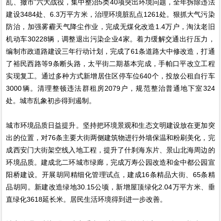
乱、撤市”六大战役，集中整治5类40项突出环境问题，全年拆除违法
建设3484处、6.3万平方米，治理环境脏乱点1261处。狠抓大气污染
防治，加强雾霾天气降尘作业，完成无煤化改造1.4万户，淘汰老旧
机动车30228辆，调整退出污染企业4家。着力缓解交通出行压力，
编制市政道路建设三年行动计划，完成了61条道路大中修改造，打通
了裕民西路等9条断头路，太平街二期基本完成，手帕口平改立工程
实现复工。通过多种方式新增居住区停车位640个，投放公租自行车
3000辆。清理整顿违法群租房2079户，规范整治普通地下室324
处。城市乱象初步得到遏制。
城市环境品质日益提升。坚持把环境景观和生态文明建设放在更加突
出的位置，对76条主要大街两侧建筑物进行外墙保温和粉刷美化，完
成西安门大街架空线入地工程，提升了什刹海东片、景山北海周边的
环境品质。建成北二环城市绿廊，完成万寿公园改造和金中都公园宣
阳桥建设。开展胡同精细化管理试点，建成16条精品大街、65条精
品胡同。新建改造绿地30.15公顷，新增屋顶绿化2.04万平方米、垂
直绿化3618延长米。居民生活环境得到进一步改善。