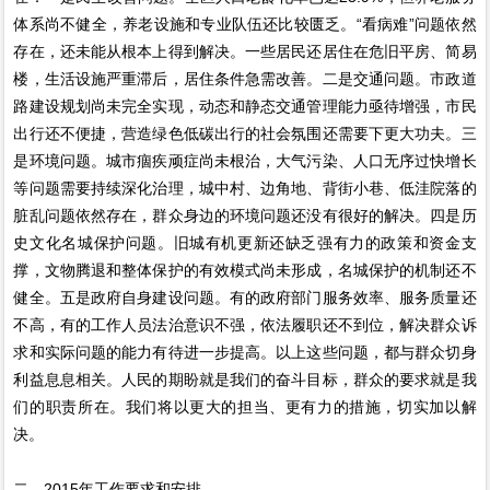
体系尚不健全，养老设施和专业队伍还比较匮乏。“看病难”问题依然
存在，还未能从根本上得到解决。一些居民还居住在危旧平房、简易
楼，生活设施严重滞后，居住条件急需改善。二是交通问题。市政道
路建设规划尚未完全实现，动态和静态交通管理能力亟待增强，市民
出行还不便捷，营造绿色低碳出行的社会氛围还需要下更大功夫。三
是环境问题。城市痼疾顽症尚未根治，大气污染、人口无序过快增长
等问题需要持续深化治理，城中村、边角地、背街小巷、低洼院落的
脏乱问题依然存在，群众身边的环境问题还没有很好的解决。四是历
史文化名城保护问题。旧城有机更新还缺乏强有力的政策和资金支
撑，文物腾退和整体保护的有效模式尚未形成，名城保护的机制还不
健全。五是政府自身建设问题。有的政府部门服务效率、服务质量还
不高，有的工作人员法治意识不强，依法履职还不到位，解决群众诉
求和实际问题的能力有待进一步提高。以上这些问题，都与群众切身
利益息息相关。人民的期盼就是我们的奋斗目标，群众的要求就是我
们的职责所在。我们将以更大的担当、更有力的措施，切实加以解
决。
二、2015年工作要求和安排