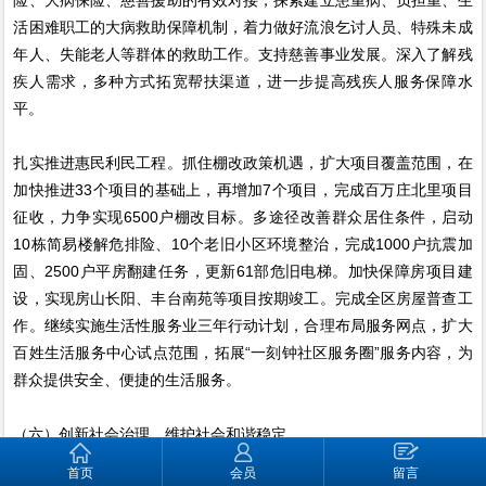
活困难职工的大病救助保障机制，着力做好流浪乞讨人员、特殊未成
年人、失能老人等群体的救助工作。支持慈善事业发展。深入了解残
疾人需求，多种方式拓宽帮扶渠道，进一步提高残疾人服务保障水
平。
扎实推进惠民利民工程。抓住棚改政策机遇，扩大项目覆盖范围，在
加快推进33个项目的基础上，再增加7个项目，完成百万庄北里项目
征收，力争实现6500户棚改目标。多途径改善群众居住条件，启动
10栋简易楼解危排险、10个老旧小区环境整治，完成1000户抗震加
固、2500户平房翻建任务，更新61部危旧电梯。加快保障房项目建
设，实现房山长阳、丰台南苑等项目按期竣工。完成全区房屋普查工
作。继续实施生活性服务业三年行动计划，合理布局服务网点，扩大
百姓生活服务中心试点范围，拓展“一刻钟社区服务圈”服务内容，为
群众提供安全、便捷的生活服务。
（六）创新社会治理，维护社会和谐稳定
首页
会员
留言