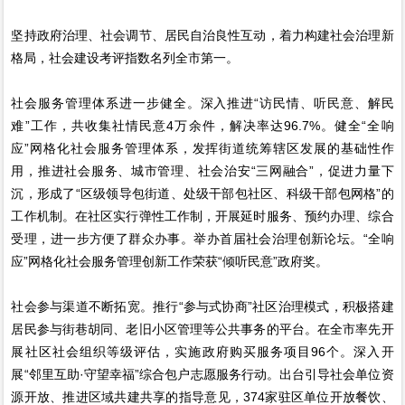
坚持政府治理、社会调节、居民自治良性互动，着力构建社会治理新
格局，社会建设考评指数名列全市第一。
社会服务管理体系进一步健全。深入推进“访民情、听民意、解民
难”工作，共收集社情民意4万余件，解决率达96.7%。健全“全响
应”网格化社会服务管理体系，发挥街道统筹辖区发展的基础性作
用，推进社会服务、城市管理、社会治安“三网融合”，促进力量下
沉，形成了“区级领导包街道、处级干部包社区、科级干部包网格”的
工作机制。在社区实行弹性工作制，开展延时服务、预约办理、综合
受理，进一步方便了群众办事。举办首届社会治理创新论坛。“全响
应”网格化社会服务管理创新工作荣获“倾听民意”政府奖。
社会参与渠道不断拓宽。推行“参与式协商”社区治理模式，积极搭建
居民参与街巷胡同、老旧小区管理等公共事务的平台。在全市率先开
展社区社会组织等级评估，实施政府购买服务项目96个。深入开
展“邻里互助·守望幸福”综合包户志愿服务行动。出台引导社会单位资
源开放、推进区域共建共享的指导意见，374家驻区单位开放餐饮、