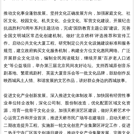
推动文化事业蓬勃发展。坚持文化正确发展方向，加强家庭文化、社
区文化、校园文化、机关文化、企业文化、军营文化建设。开展纪念
抗战胜利70周年系列主题活动，完成“国防教育主题公园”建设。完善
全国文明城区常态化创建机制。做好‘北京榜样’评选推荐和宣传工
作。启动公共文化大厦工程。研究制定公共文化设施建设标准和服务
规范，建立政府购买文化服务机制，构建全方位文化惠民网络。广泛
开展群众文化活动，编制全民阅读规划，继续开展“百岁老人口述
史”等公益项目，举办第三届北京民间友好论坛。支持西城原创音乐
剧基地、繁星戏剧村、英蓝大厦音乐会等一批文化品牌，鼓励创作反
映西城风土人情、和谐发展的文艺作品，讲好群众身边的西城故事。
促进文化产业创新发展。深入推进文化体制改革，加快国有经营性事
业单位转企改制，深化公司制、股份制改造，优化配置区域文化资
源，培育一批骨干文化企业。加强天桥演艺区建设，做好天桥艺术中
心运营工作和开业首演，推进天桥市民广场等在建项目，启动天桥汇
二期改造提升工程。实施新一轮文化创意产业集聚区评定工作，促进
二热天宁寺厂区等文创项目建设，推动文化产业集聚发展。完善文化