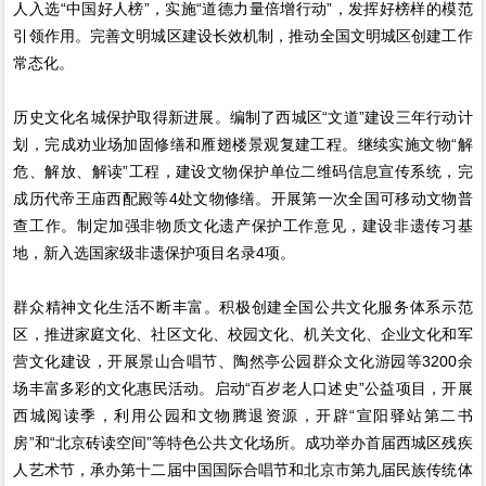
人入选“中国好人榜”，实施“道德力量倍增行动”，发挥好榜样的模范
引领作用。完善文明城区建设长效机制，推动全国文明城区创建工作
常态化。
历史文化名城保护取得新进展。编制了西城区“文道”建设三年行动计
划，完成劝业场加固修缮和雁翅楼景观复建工程。继续实施文物“解
危、解放、解读”工程，建设文物保护单位二维码信息宣传系统，完
成历代帝王庙西配殿等4处文物修缮。开展第一次全国可移动文物普
查工作。制定加强非物质文化遗产保护工作意见，建设非遗传习基
地，新入选国家级非遗保护项目名录4项。
群众精神文化生活不断丰富。积极创建全国公共文化服务体系示范
区，推进家庭文化、社区文化、校园文化、机关文化、企业文化和军
营文化建设，开展景山合唱节、陶然亭公园群众文化游园等3200余
场丰富多彩的文化惠民活动。启动“百岁老人口述史”公益项目，开展
西城阅读季，利用公园和文物腾退资源，开辟“宣阳驿站第二书
房”和“北京砖读空间”等特色公共文化场所。成功举办首届西城区残疾
人艺术节，承办第十二届中国国际合唱节和北京市第九届民族传统体