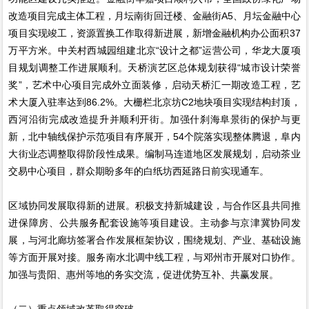
改造项目完成主体工程，月坛南街回迁楼、金融街A5、月坛金融中心
项目实现竣工，资源置换工作取得新进展，新增金融机构办公面积37
万平方米。中关村西城园组建北京“设计之都”运营公司，华龙大厦项
目规划调整工作进展顺利。天桥演艺区总体规划获得“城市设计荣誉
奖”，艺术中心项目完成外立面装修，启动天桥汇一期改造工程，艺
术大厦入驻率达到86.2%。大栅栏北京坊C2地块项目实现结构封顶，
西河沿街完成改造提升并顺利开街。加强什刹海阜景街的保护与更
新，北中轴线保护示范项目有序展开，54个院落实现整体腾退，阜内
大街业态调整取得阶段性成果。编制马连道地区发展规划，启动茶业
交易中心项目，群众期盼多年的白纸坊西延路日前实现通车。
区域协同发展取得新的进展。积极支持新城建设，与合作区县共同推
进保障房、公共服务配套设施等项目建设。主动参与京津冀协同发
展，与河北廊坊签署合作发展框架协议，围绕规划、产业、基础设施
等方面开展对接。服务南水北调中线工程，与邓州市开展对口协作。
加强与贵阳、惠州等地的务实交流，促进优势互补、共赢发展。
（二）重点领域改革取得突破