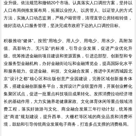
业升级。依法规范和撤销20个市场。认真落实人口调控方案，坚持以
人口布局倒推发展布局，拓展以业控人、以房管人、以证管人的方式
方法，实施人口动态监测，严格户籍管理，清理直管公房转租转借，
做好流动人口服务管理，坚决完成市政府下达的人口调控目标。
积极推动“健体”。按照“用地少、用人少、用电少、用水少、高附加
值、高影响力、无污染”的标准，引导企业发展，促进产业优化升
级。统筹推进金融街项目建设和资源置换，引进总部型、创新型和专
业服务型金融机构，办好金融街论坛和金融博览会，提高国际化水平
和服务能力。促进金融、科技、文化融合发展，推进中关村西城园北
京“设计之都”核心区和出版创意产业园建设，完善区域创新服务体
系，搭建金融创新服务平台，发挥设计产业联盟作用，开展创业孵化
集聚区试点，促进一批重点科技项目成果转化。发挥消费拉动经济增
长的基础作用，大力实施养老健康家政、文化体育休闲等重点领域消
费工程，落实好旅游与文化、商业融合发展三年行动计划，统筹推
进“商道”规划建设，提升西单、大栅栏等区域的商业品质和消费环
境，鼓励和引导传统商业发展电子商务，打造多点支撑的消费格局。