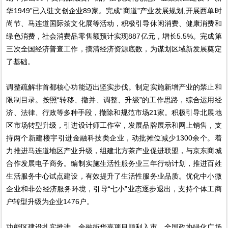
华1949”已入驻文创企业89家。完成“商道”产业发展规划,开展西单时
尚节、马连道国际茶文化展等活动，积极引导休闲消费、健康消费和
绿色消费，社会消费品零售额预计实现887亿元，增长5.5%。完成第
三次全国经济普查工作，摸清经济资源底数，为谋划区域新发展奠定
了基础。
调整疏解非首都核心功能迈出坚实步伐。制定实施新增产业的禁止和
限制目录。按照“转移、撤并、调整、升级”的工作思路，综合运用经
济、法律、行政等多种手段，撤除和规范市场21家。积极引导北展地
区市场转型升级，引进设计师工作室，发展品牌展示和网上销售，支
持两个新建楼宇引进金融科技类企业，动批摊位减少1300余个。着
力推进马连道地区产业升级，组建北方茶产业促进联盟，与京东商城
合作发展电子商务。编制实施生活性服务业三年行动计划，推进百姓
生活服务中心试点建设，有效提升了生活性服务业品质。优化中小微
企业和非公经济服务环境，引导“七小”业态逐步退出，支持个体工商
户转型升级为企业1476户。
功能区建设扎实推进。金融街华嘉项目顺利入市，全国政协绿化广场