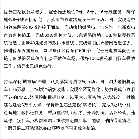
提升基础设施承载力。配合推进地铁7号、8号、16号线建设，确保
地铁8号线天桥站完工。落实市政道路建设三年行动计划，实现南中
轴路南段等3条道路竣工通车，启动槐柏树后街、北纬路、北新华街
市政道路施工，完成38条道路大修、5条道路疏堵、6条道路慢行系
统改造，更新43条道路市政排水管线，完成老旧供热管网改造任务。
推进停车设施建设，新增居住区停车位600个，完善充电桩等配套设
施，鼓励驻区单位向社会开放停车场。做好1000辆公租自行车投放
工作，倡导市民绿色出行。
持续深化‘城市病’治理。认真落实清洁空气行动计划，淘汰老旧机动
车1.75万辆，加快燃油锅炉改造，实现全区无煤化，努力完成市政府
下达的PM2.5浓度控制目标任务。以更大力度实施“六大战役”，拆除
违法建设6万平方米，保持新生违法建设“零增长”，完成3处城中村、
边角地征收拆迁任务，重点整治街面秩序、开墙打洞、店外经营、违
规修（洗）车点和群租房，继续推进僵尸车、地锁、消防通道清理。
全面开展二环路沿线突出环境秩序问题综合整治。