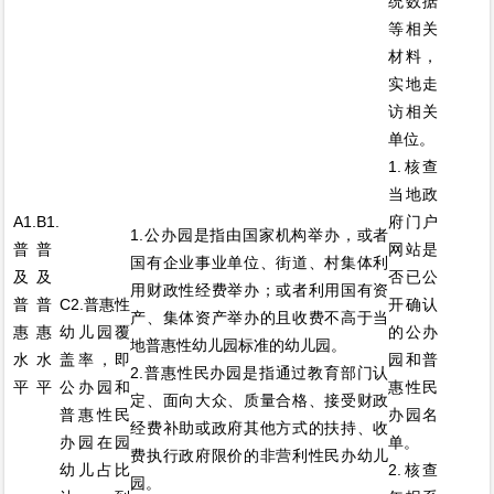
统数据
等相关
材料，
实地走
访相关
单位。
1.核查
当地政
A1.
B1.
府门户
1.公办园是指由国家机构举办，或者
普
普
网站是
国有企业事业单位、街道、村集体利
及
及
否已公
用财政性经费举办；或者利用国有资
普
普
C2.普惠性
开确认
产、集体资产举办的且收费不高于当
惠
惠
幼儿园覆
的公办
地普惠性幼儿园标准的幼儿园。
水
水
盖率，即
园和普
2.普惠性民办园是指通过教育部门认
平
平
公办园和
惠性民
定、面向大众、质量合格、接受财政
普惠性民
办园名
经费补助或政府其他方式的扶持、收
办园在园
单。
费执行政府限价的非营利性民办幼儿
幼儿占比
2.核查
园。