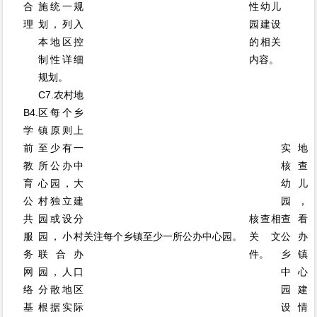
合
施统一规
性幼儿
理
划，列入
园建设
本地区控
的相关
制性详细
内容。
规划。
C7.农村地
B4.
区每个乡
学
镇原则上
前
至少有一
实地
教
所公办中
核查
育
心园，大
幼儿
公
村独立建
园，
共
园或设分
核查相
查看
服
园，小村
关注每个乡镇至少一所公办中心园。
关文
公办
务
联合办
件。
乡镇
网
园，人口
中心
络
分散地区
园建
基
根据实际
设情