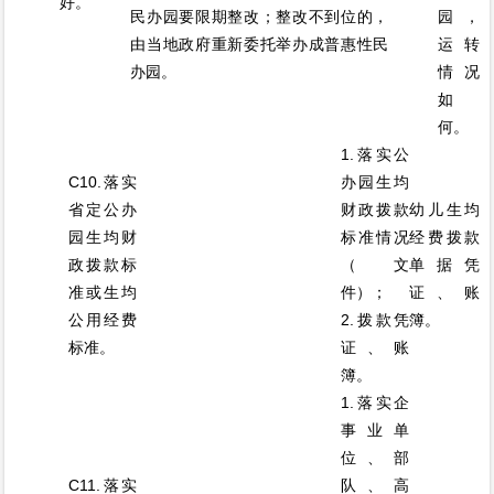
好。
民办园要限期整改；整改不到位的，
园，
由当地政府重新委托举办成普惠性民
运转
办园。
情况
如
何。
1.落实公
C10.落实
办园生均
省定公办
财政拨款
幼儿生均
园生均财
标准情况
经费拨款
政拨款标
（文
单据凭
准或生均
件）；
证、账
公用经费
2.拨款凭
簿。
标准。
证、账
簿。
1.落实企
事业单
位、部
C11.落实
队、高