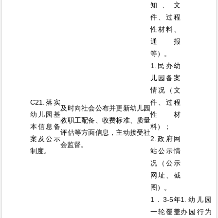
知、文
件、过程
性材料、
通报
等）。
1.民办幼
儿园备案
情况（文
C21.落实
件、过程
及时向社会公布并更新幼儿园
幼儿园基
性材
教职工配备、收费标准、质量
本信息备
料）；
评估等方面信息，主动接受社
案及公示
2.政府网
会监督。
制度。
站公示情
况（公示
网址、截
图）。
1．3-5年
1.幼儿园
一轮覆盖
办园行为