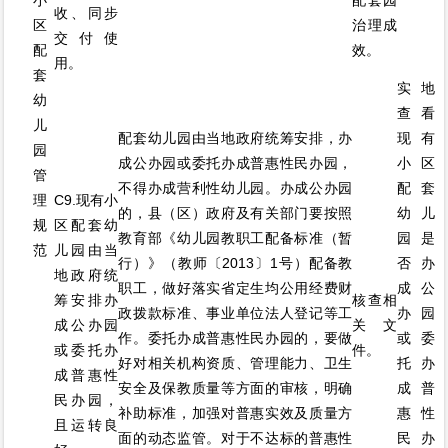
小
配套园
收、同步
区
治理成
交付使
配
效。
用。
套
实地
幼
查看
儿
配套幼儿园由当地政府统筹安排，办
现有
园
成公办园或委托办成普惠性民办园，
小区
管
不得办成营利性幼儿园。办成公办园
配套
理
C9.现有小
的，县（区）政府及有关部门要按照
幼儿
规
区配套幼
教育部《幼儿园教职工配备标准（暂
园是
范
儿园由当
行）》（教师〔2013〕1号）配备教
否办
地政府统
职工，做好落实省定生均公用经费财
成公
筹安排办
核查相
政拨款标准、事业单位法人登记等工
办园
成公办园
关文
作。委托办成普惠性民办园的，要做
或委
或委托办
件。
好对相关机构资质、管理能力、卫生
托办
成普惠性
安全及保教质量等方面的审核，明确
成普
民办园，
补助标准，加强对普惠实效及质量方
惠性
且运转良
面的动态监管。对于不达标的普惠性
民办