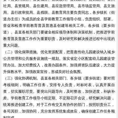
社局、县资规局、县住建局、县应急管理局、县市场监管局、县文旅
局、县行政审批局、县残联、县教育局主要负责同志，各乡镇长（街
道办主任）为成员的全县学前教育工作领导小组，负责组织、部署、
督促和检查学前教育普及普惠县创建等相关工作。各乡镇（栗乡街
道）、县直各相关部门要健全相应领导体制和决策机制，把推进学前
教育普及普惠工作作为重要职责，及时研究和解决推进过程中出现的
重大问题。
（二）强化保障措施。优化资源配置，把普惠性幼儿园建设纳入城乡
公共管理和公共服务设施统一规划。落实省定小区配套幼儿园建设管
理办法。加大经费投入，改善办园条件。加强师资队伍建设，大力提
升保教水平。加强政策宣传，形成良好社会氛围。
（三）强化协调机制。县直各相关部门、各乡镇（栗乡街道）要对照
考核细则，明确工作任务，安排专人负责，对标对表，认真开展自
查，切实履职尽责。要突出问题导向，及时整改，加快进度，补缺补
差。学前教育工作领导小组定期、不定期召开会议，研究解决问题，
统筹推进创建工作。对于工作有交叉有协作的部门，按照职责分工，
各司其职，加强协同，充分发挥系统集成效应，确保创建工作任务顺
利完成。