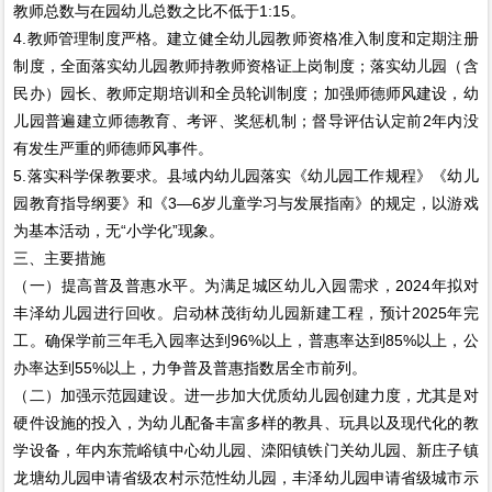
教师总数与在园幼儿总数之比不低于1:15。
4.教师管理制度严格。建立健全幼儿园教师资格准入制度和定期注册
制度，全面落实幼儿园教师持教师资格证上岗制度；落实幼儿园（含
民办）园长、教师定期培训和全员轮训制度；加强师德师风建设，幼
儿园普遍建立师德教育、考评、奖惩机制；督导评估认定前2年内没
有发生严重的师德师风事件。
5.落实科学保教要求。县域内幼儿园落实《幼儿园工作规程》《幼儿
园教育指导纲要》和《3—6岁儿童学习与发展指南》的规定，以游戏
为基本活动，无“小学化”现象。
三、主要措施
（一）提高普及普惠水平。为满足城区幼儿入园需求，2024年拟对
丰泽幼儿园进行回收。启动林茂街幼儿园新建工程，预计2025年完
工。确保学前三年毛入园率达到96%以上，普惠率达到85%以上，公
办率达到55%以上，力争普及普惠指数居全市前列。
（二）加强示范园建设。进一步加大优质幼儿园创建力度，尤其是对
硬件设施的投入，为幼儿配备丰富多样的教具、玩具以及现代化的教
学设备，年内东荒峪镇中心幼儿园、滦阳镇铁门关幼儿园、新庄子镇
龙塘幼儿园申请省级农村示范性幼儿园，丰泽幼儿园申请省级城市示