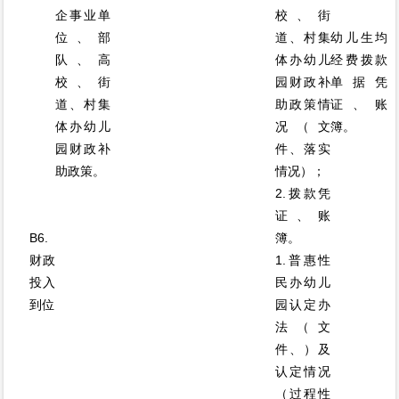
企事业单
校、街
位、部
道、村集
幼儿生均
队、高
体办幼儿
经费拨款
校、街
园财政补
单据凭
道、村集
助政策情
证、账
体办幼儿
况（文
簿。
园财政补
件、落实
助政策。
情况）；
2.拨款凭
证、账
B6.
簿。
财政
1.普惠性
投入
民办幼儿
到位
园认定办
法（文
件、）及
认定情况
（过程性