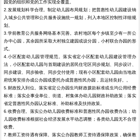
园党的组织和党的工作实现全覆盖。
2.发展规划科学合理。制定幼儿园布局规划；把普惠性幼儿园建设纳
入城乡公共管理和公共服务设施统一规划，列入本地区控制性详细规
划。
3.学前教育公共服务网络基本完善。农村地区每个乡镇至少有一所公
办中心园，其余园所采取大村独立建园或设分园，小村联合办园的形
式。
4.小区配套幼儿园管理规范。落实省定小区配套幼儿园建设管理办
法，小区配套幼儿园与首期建设的居民住宅区同步规划、同步设计、
同步建设、同步验收、同步交付使用；现有小区配套幼儿园由当地政
府统筹安排办成公办园或委托办成普惠性民办园，且运转良好。。
5.财政投入到位。落实省定公办园生均财政拨款标准或生均公用经费
标准；落实企事业单位、街道、村集体办幼儿园财政补助政策；落实
省定普惠性民办园认定标准、补助标准及扶持政策。
6.收费合理。落实公办幼儿园收费标准和普惠性民办园收费办法；幼
儿园收费标准根据社会经济发展水平动态调整；各类幼儿园无不合理
收费。
7.教师工资待遇有保障。落实公办园教师工资待遇保障政策，确保教