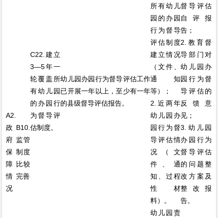
所有幼儿
督导评估
园的办园
自评报
行为督导
告；
评估制度
2.教育督
C22.建立
建立情况
导部门对
3—5年一
（文件、
幼儿园办
轮覆盖所
幼儿园办园行为督导评估工作
通知
园行为督
有幼儿园
已开展一年以上，至少有一年
等）；
导评估的
的办园行
的县级督导评估报告。
2.近两年
反馈意
A2.
为督导评
幼儿园办
见；
政
B10.
估制度。
园行为督
3.幼儿园
府
监管
导评估情
办园行为
保
制度
况（文
督导评估
障
比较
件、通
的问题整
情
完善
知、过程
改方案及
况
性材
整改报
料）。
告。
幼儿园责