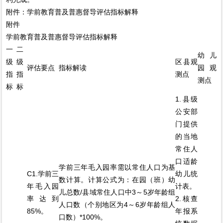
附件：学前教育普及普惠督导评估指标解释
附件
学前教育普及普惠督导评估指标解释
一
二
幼儿
级
级
区县观
评估要点
指标解读
园观
指
指
测点
测点
标
标
1.县级
公安部
门提供
的当地
常住人
口适龄
学前三年毛入园率需以常住人口为基
C1.学前三
幼儿统
数计算。计算公式为：在园（班）幼
年毛入园
计表。
儿总数/县域常住人口中3～5岁年龄组
率达到
2.核查
人口数（个别地区为4～6岁年龄组人
85%。
年报系
口数）*100%。