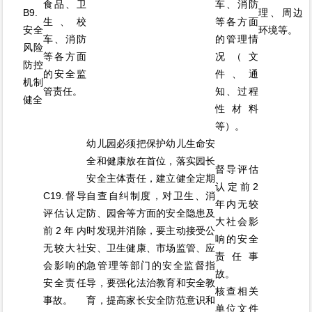
食品、卫
车、消防
B9.
理、周边
生、校
等各方面
安全
环境等。
车、消防
的管理情
风险
等各方面
况（文
防控
的安全监
件、通
机制
管责任。
知、过程
健全
性材料
等）。
幼儿园必须把保护幼儿生命安
全和健康放在首位，落实园长
督导评估
安全主体责任，建立健全定期
认定前2
C19.督导
自查自纠制度，对卫生、消
年内无较
评估认定
防、园舍等方面的安全隐患及
大社会影
前2年内
时发现并消除，要主动接受公
响的安全
无较大社
安、卫生健康、市场监管、应
责任事
会影响的
急管理等部门的安全监督指
故。
安全责任
导，要强化法治教育和安全教
核查相关
事故。
育，提高家长安全防范意识和
单位文件