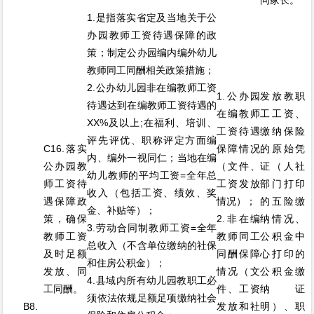
问家长。
1.是指落实省定及当地关于公
办园教师工资待遇保障的政
策；制定公办园编内编外幼儿
教师同工同酬相关政策措施；
2.公办幼儿园非在编教师工资
1.公办园
发放教职
待遇达到在编教师工资待遇的
在编教师
工工资、
XX%及以上;在福利、培训、
工资待遇
缴纳保险
评先评优、职称评定方面编
C16.落实
保障情况
的原始凭
内、编外一视同仁；当地在编
公办园教
（文件、
证（人社
幼儿教师的平均工资=全年总
师工资待
工资发放
部门打印
收入（包括工资、绩效、奖
遇保障政
情况）；
的五险缴
金、补贴等）；
策，确保
2.非在编
纳情况、
3.劳动合同制教师工资=全年
教师工资
教师同工
公积金中
总收入（不含单位缴纳的社保
及时足额
同酬保障
心打印的
和住房公积金）；
发放、同
情况（文
公积金缴
4.县域内所有幼儿园教职工必
工同酬。
件、工资
纳证
须依法依规足额足项缴纳社会
B8.
发放和社
明）、职