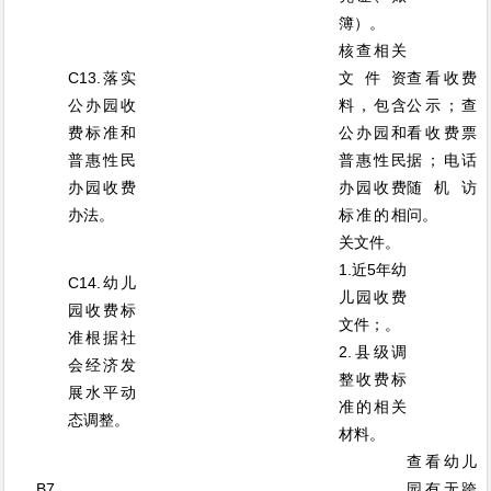
簿）。
核查相关
C13.落实
文件资
查看收费
公办园收
料，包含
公示；查
费标准和
公办园和
看收费票
普惠性民
普惠性民
据；电话
办园收费
办园收费
随机访
办法。
标准的相
问。
关文件。
1.近5年幼
C14.幼儿
儿园收费
园收费标
文件；。
准根据社
2.县级调
会经济发
整收费标
展水平动
准的相关
态调整。
材料。
查看幼儿
B7.
园有无跨