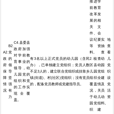
推进学
前教育
改革发
展的相
关文
件、会
议纪要
实地
C4.县委县
B2.
等资
抽查
政府加强
A2.
党
料。
查看
对学前教
政
的
有3名以上正式党员的幼儿园（含民
2.核查
幼儿
育事业的
府
领
办），已单独建立党组织；党员人数
区县幼
园党
领导，幼
保
导
不足3人的，建立联合党组织或挂靠乡
儿园党
组织
儿园党的
障
坚
镇(街道)、村(社区)党组织；没有党员
组织全
建设
组织和党
情
强
的，配备党员教师或党建指导员。
覆盖情
及党
的工作实
况
有
况，关
员活
现全覆
力
于幼儿
动资
盖。
园党组
料。
织建