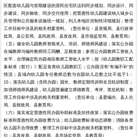
区配套幼儿园与首期建设的居民住宅区达到同步规划、同步设计、同
步建设、同步验收、同步交付使用；把普惠性幼儿园建设纳入城乡公
共管理和公共服务设施统一规划，列入本地区控制性详细规划；整理
工作目标中涉及的相关档案资料。（责任单位：县资规局、县行政审
批局、县公安局、县民政局、县发改局、县市场监管局、县教育局）
（五）健全幼儿园教师资格准入、培训、师德师风建设；落实公办园
在编教师与编外教师同工同酬、足额发放；参照公办园教师工资收入
水平，合理确定民办园相应教师工资收入水平；按《幼儿园教职工配
备标准（暂行）》配足各类幼儿园教职工；公办园没有“有编不补”的
情况；县域内幼儿园专任教师总数与在园幼儿总数之比不低于1：
15；落实幼儿园（含民办园）园长、教师定期培训和全员轮训制度；
加强师德师风建设，幼儿园普遍建立师德教育、考评、奖惩机制；整
理工作目标中涉及的相关档案资料。（责任单位：县委编办、县人社
局、县财政局、县教育局）
（六）落实省定普惠性民办园补助标准及扶持政策；落实公办园收费
标准和普惠性民办园收费方法；幼儿园收费标准动态调整；消除各类
幼儿园不合理收费；整理工作目标中涉及的相关档案资料。（责任单
位：县发改局、县财政局、县市场监管局、县教育局）