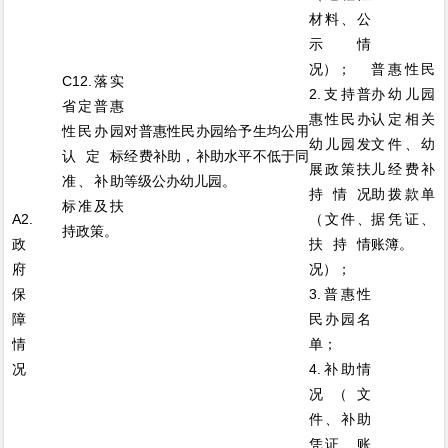
材料、公
示情
况）；
普惠性民
C12.落实
2.支持普
办幼儿园
省定普惠
惠性民办
认定相关
性民办园
对普惠性民办园给予生均公用
幼儿园发
文件、幼
认定标
经费补助，补助水平不低于同
展政策扶
儿经费补
准、补助
等级公办幼儿园。
持情况
助拨款单
标准及扶
A2.
（文件、
据凭证、
持政策。
政
扶持情
账簿。
府
况）；
保
3.普惠性
障
民办园名
情
单；
况
4.补助情
况（文
件、补助
凭证、账