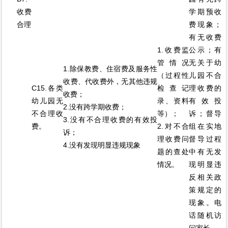
收费
学期预收
合理
费现象；
有无收费
1.收费监
公示；有
管情况
无关于幼
1.除保教费、住宿费及服务性
（过程性
儿园不合
收费、代收费外，无其他违规
C15.各类
检查记
理收费的
收费；
幼儿园无
录、资料
有效投
2.没有跨学期收费；
不合理收
等）；
诉；督导
3.没有不合理收费的有效投
费。
2.对不合
组在实地
诉；
理收费问
督导过程
4.没有发现明显违规现象
题的查处
中有无发
情况。
现明显违
反相关政
策规定的
现象。电
话随机访