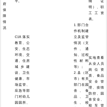
平。
纳证
府
明）、职
保
工工资
障
表。
情
1.部门合
况
作机制建
C18.落实
立及监管
教育、公
情况（文
安、生态
件、通
环境、交
知、过程
实地查看
通、住房
性材料
从业人员
城乡建
等）；
岗位资
设、卫生
2.县（区
质、食品
健康、市
市）有关
安全管
场监管、
部门在园
理、疫情
应急等部
舍、食
防控、园
门对幼儿
品、卫
舍安全、
园园所、
生、校
校车管