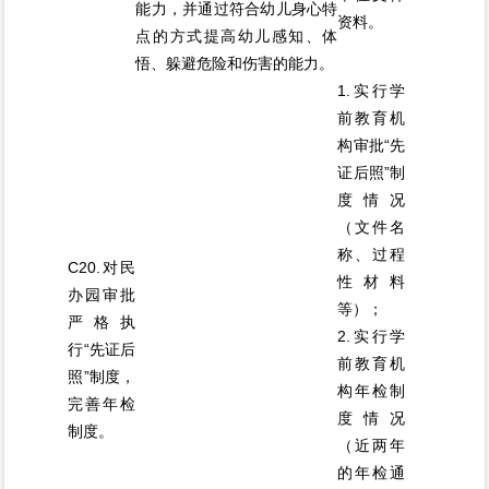
能力，并通过符合幼儿身心特
资料。
点的方式提高幼儿感知、体
悟、躲避危险和伤害的能力。
1.实行学
前教育机
构审批“先
证后照”制
度情况
（文件名
称、过程
C20.对民
性材料
办园审批
等）；
严格执
2.实行学
行“先证后
前教育机
照”制度，
构年检制
完善年检
度情况
制度。
（近两年
的年检通