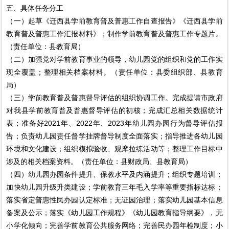
五、具体任务分工
（一）起草《迁西县学前教育普及普惠工作自查报告》《迁西县学前
教育普及普惠工作汇报材料》；制作学前教育普及普惠工作专题片。
（责任单位：县教育局）
（二）加强党对学前教育事业的领导，幼儿园党的组织和党的工作实
现全覆盖；整理相关档案材料。（责任单位：县委组织部、县教育
局）
（三）学前教育普及普惠督导评估的组织协调工作。完成提请市政府
对我县学前教育普及普惠督导评估的初核；完成汇总相关数据统计
表；准备好2021年、2022年、2023年幼儿园办园行为督导评估报
告；负责幼儿园责任督学挂牌督导制度全面落实；指导推进各幼儿园
环境和文化建设；组织模拟验收、观摩拉练活动等；整理工作目标中
涉及的相关档案资料。（责任单位：县财政局、县教育局）
（四）幼儿园办园条件提升、保教水平及内涵提升；组织专题培训；
加快幼儿园升级升类建设；学前教育三年毛入学率等重要指标达标；
落实省定普惠性民办园认定标准；无证园治理；落实幼儿园基本信息
备案及公示；落实《幼儿园工作规程》《幼儿园教育指导纲要》，无
小学化倾向；完善学前教育公共服务网络；完善民办园年检制度；小