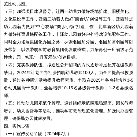
范性幼儿园。
（三）加强项目建设督导。迁西一幼着力做好场地扩建、旧楼美化、
文化建设等工作，迁西二幼着力做好“膳食坊”创设等工作，迁西静远
幼儿园着力做好“中心农场”“栗乡小镇”打造工作，北岸新区幼儿园着
力做好托育设施配备工作，丰泽幼儿园做好户外游戏设施配备工作。
同时全力拓展集团化办园之路，探索名园加分园、名园加薄弱园等以
强带新、以强带弱学前教育集团化发展模式，力争再创一所省级示范
性幼儿园，实现“一县五示范”创建目标。
（四）充实教师队伍。拟通过公开招聘的方式逐步补足配齐在编教师
缺口。2024年计划面向社会招聘幼儿教师100人。为全面提高保教质
量，通过各种研训活动提升教师素质。争取在2025年各乡镇培养3-5
名幼儿园骨干教师，全县培养10-15名县级骨干教师，1-2名县级名
师。
（五）推动幼儿园规范化管理。通过组织示范园现场观摩、园长教师
培训、幼儿园督导等活动，推动学前教育规范化管理。加强民办园管
理，确保民办园健康发展。
四、实施步骤
（一）宣传发动阶段（2024年7月）