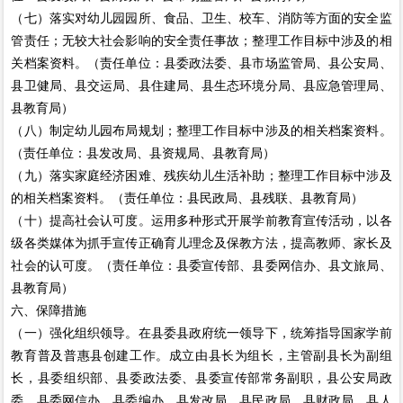
（七）落实对幼儿园园所、食品、卫生、校车、消防等方面的安全监
管责任；无较大社会影响的安全责任事故；整理工作目标中涉及的相
关档案资料。（责任单位：县委政法委、县市场监管局、县公安局、
县卫健局、县交运局、县住建局、县生态环境分局、县应急管理局、
县教育局）
（八）制定幼儿园布局规划；整理工作目标中涉及的相关档案资料。
（责任单位：县发改局、县资规局、县教育局）
（九）落实家庭经济困难、残疾幼儿生活补助；整理工作目标中涉及
的相关档案资料。（责任单位：县民政局、县残联、县教育局）
（十）提高社会认可度。运用多种形式开展学前教育宣传活动，以各
级各类媒体为抓手宣传正确育儿理念及保教方法，提高教师、家长及
社会的认可度。（责任单位：县委宣传部、县委网信办、县文旅局、
县教育局）
六、保障措施
（一）强化组织领导。在县委县政府统一领导下，统筹指导国家学前
教育普及普惠县创建工作。成立由县长为组长，主管副县长为副组
长，县委组织部、县委政法委、县委宣传部常务副职，县公安局政
委，县委网信办、县委编办、县发改局、县民政局、县财政局、县人