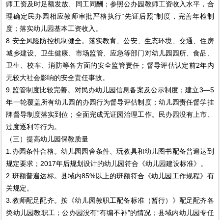
师工资及时足额发放、同工同酬；参照公办园教师工资收入水平，合
理确定民办园相应教师审批严格执行“先证后照”制度，完善年检制
度；落实幼儿园基本工资收入。
8.安全风险防控机制健全。落实教育、公安、生态环境、交通、住房
城乡建设、卫生健康、市场监管、应急等部门对幼儿园园所、食品、
卫生、校车、消防等各方面的安全监管责任；督导评估认定前2年内
无较大社会影响的安全责任事故。
9.监管制度比较完善。对民办幼儿园信息备案及公示制度；建立3—5
年一轮覆盖所有幼儿园的办园行为督导评估制度；幼儿园责任督学挂
牌督导制度落实到位；全面完成无证园治理工作。民办园没有上市、
过度逐利等行为。
（三）提高幼儿园保教质量
1.办园条件合格。幼儿园园舍条件、玩教具和幼儿图书配备普遍达到
规定要求；2017年后规划设计的幼儿园符合《幼儿园建设标准》。
2.班额普遍达标。县域内85%以上的班额符合《幼儿园工作规程》有
关规定。
3.教师配足配齐。按《幼儿园教职工配备标准（暂行）》配足配齐各
类幼儿园教职工；公办园没有“有编不补”的情况；县域内幼儿园专任