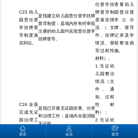
任督学挂
查看幼儿
C23.幼儿
牌督导制
园责任督
是指建立幼儿园责任督学挂牌
园责任督
度落实情
学公示
督导制度；县域内所有经审批
学挂牌督
况（文
牌、督导
注册的幼儿园均实现责任督学
导制度落
件、挂牌
记录及学
挂牌督导。
实到位。
情况、督
校整改措
导过程性
施。
材料）。
1.无证幼
儿园整治
情况（文
件、通
知、过程
C24.全面
性材
是指已开展无证园排查、分类
完成无证
料）；
和治理工作；县域内全面消除
园治理工
2.无证幼
无证园。
作。
儿园“回头
首页
会员
留言
看”情况