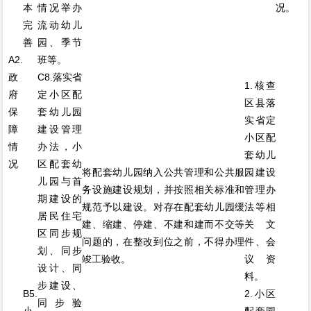
本
情况举办
况。
完
流动幼儿
善
园、季节
A2.
班等。
政
C8.落实省
1.核查
府
定小区配
区县落
保
套幼儿园
实省定
障
建设管理
小区配
情
办法，小
套幼儿
况
区配套幼
将配套幼儿园纳入公共管理和公共服
园建设
儿园与首
务设施建设规划，并按照相关标准和
管理办
期建设的
规范予以建设。对存在配套幼儿园缓
法等相
居民住宅
建、缩建、停建、不建和建而不交等
关文
区同步规
问题的，在整改到位之前，不得办理
件、会
划、同步
竣工验收。
议资
设计、同
料。
步建设、
B5.
2.小区
同步验