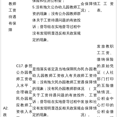
保险和住房公积金；
教师
会保障情
工工资
5.没有拖欠公办幼儿园教师工
工资
况）。
表。
资的现象；没有公办园教师群
待遇
体关于工资待遇问题的有效投
有保
诉；督导组在实地督导过程中
障
没有发现明显违反相关政策规
定的现象。
发放教职
工工资、
缴纳保险
C17.参照
的原始凭
是指落实省定及当地保障民办
民办园教
公办园教
证（人社
幼儿园教师工资收入有关政
师工资待
师工资收
部门打印
策；没有拖欠民办园教师工资
遇保障情
入水平，
的五险缴
的现象；没有民办园教师群体
况（文
合理确定
纳情况、
关于工资待遇问题的有效投
件、工资
民办园相
公积金中
诉；督导组在实地督导过程中
发放和社
应教师工
心打印的
A2.
没有发现明显违反相关政策规
会保障情
资收入水
公积金缴
政
定的现象。
况）。