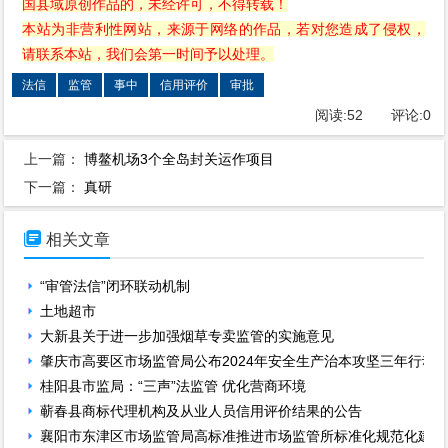
国县域原创作品的，未经许可，不得转载！
本站为非营利性网站，来源于网络的作品，若对您造成了侵权，
请联系本站，我们会第一时间予以处理。
法信
监管
事中
信用评价
审批
阅读:
52
评论:
0
上一篇：
博鳌机场3个全岛封关运作项目
下一篇：
真研

相关文章
“审管法信”闭环联动机制
土地超市
大新县关于进一步加强烟草专卖监管的实施意见
肇庆市高要区市场监管局公布2024年安全生产治本攻坚三年行动
桂阳县市监局：“三声”法监管 优化营商环境
蕲春县商标代理机构及从业人员信用评价结果的公告
襄阳市东津区市场监管局高标准推进市场监管所标准化规范化建设