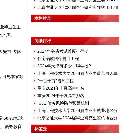
北京交通大学2024届毕业研究生主要
03-28
向落实情况
北京交通大学2024届毕业研究生签约
03-28
签约单位名单
地区分布情况
本栏推荐
就业毕业生主
的地区。
阅读排行
2024年各省考试难度排行榜
西安市(占比
住宅品质四个提升工程
2024年天津有多少中职学校?
上海工程技术大学2024届毕业生重点用人单
业，可见本省对
“十百千万”培育工程
位分布
重庆2024年十强高中排名
重庆2024年十强高中排名
“631”债务风险防范预警机制
上海工程技术大学2024届毕业生就业地区分
北京交通大学2024届毕业研究生签约地区分
8.73%;这
布情况
布情况
队、高等教育
标签云