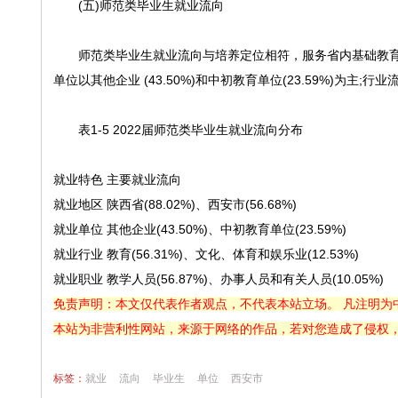
(五)师范类毕业生就业流向
师范类毕业生就业流向与培养定位相符，服务省内基础教育事业为
单位以其他企业 (43.50%)和中初教育单位(23.59%)为主;行
表1-5 2022届师范类毕业生就业流向分布
就业特色
主要就业流向
就业地区
陕西省(88.02%)、西安市(56.68%)
就业单位
其他企业(43.50%)、中初教育单位(23.59%)
就业行业
教育(56.31%)、文化、体育和娱乐业(12.53%)
就业职业
教学人员(56.87%)、办事人员和有关人员(10.05%)
免责声明：本文仅代表作者观点，不代表本站立场。 凡注明为
本站为非营利性网站，来源于网络的作品，若对您造成了侵权
标签：
就业
流向
毕业生
单位
西安市