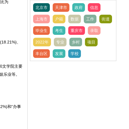
占比为
北京市
天津市
政府
信息
上海市
户籍
数据
工作
街道
毕业生
考生
重庆市
录取
8.21%)、
2022年
专业
乡村
项目
丰台区
发展
学校
和文学院主要
娱乐业等。
2%)和“办事