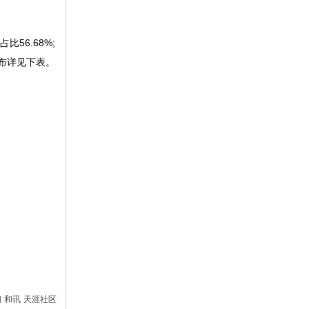
56.68%;
体分布详见下表。
间
和讯
天涯社区