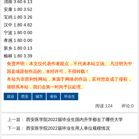
渭南
3.60
6.13
安康
1.80
3.52
宝鸡
1.80
3.26
汉中
1.80
4.82
宁波
1.80
0.00
孝感
1.80
0.00
新乡
1.80
0.13
榆林
1.80
3.39
免责声明：本文仅代表作者观点，不代表本站立场。 凡注明为中
国县域原创作品的，未经许可，不得转载！
本站为非营利性网站，来源于网络的作品，若对您造成了侵权，
请联系本站，我们会第一时间予以处理。
就业
西安
城市
省份
毕业生
阅读:
124
评论:
0
上一篇：
西安医学院2022届毕业生国内升学都去了哪些大学
下一篇：
西安医学院2022届毕业生用人单位规模情况