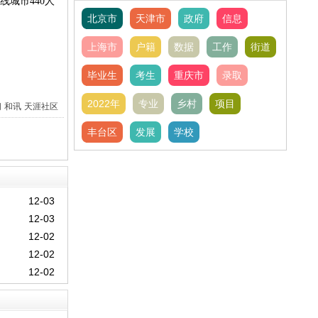
线城市440人
北京市
天津市
政府
信息
上海市
户籍
数据
工作
街道
毕业生
考生
重庆市
录取
2022年
专业
乡村
项目
间
和讯
天涯社区
丰台区
发展
学校
12-03
12-03
12-02
12-02
12-02