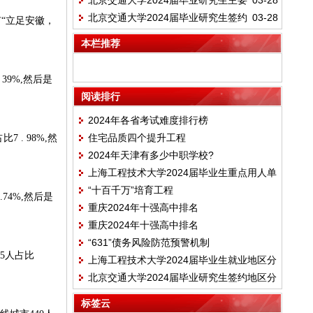
北京交通大学2024届毕业研究生主要
03-28
向落实情况
北京交通大学2024届毕业研究生签约
03-28
签约单位名单
有“立足安徽，
地区分布情况
本栏推荐
39%,然后是
阅读排行
2024年各省考试难度排行榜
住宅品质四个提升工程
 . 98%,然
2024年天津有多少中职学校?
上海工程技术大学2024届毕业生重点用人单
“十百千万”培育工程
位分布
74%,然后是
重庆2024年十强高中排名
重庆2024年十强高中排名
“631”债务风险防范预警机制
5人占比
上海工程技术大学2024届毕业生就业地区分
北京交通大学2024届毕业研究生签约地区分
布情况
布情况
标签云