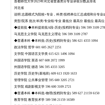
首都师范大学2023年河北省普通类分专业录取分数及排名
河北省
说明:志愿模式为院校+专业，科类\投档单位汇总成绩和分专业
类型/院系
批次/科类/专业组/专业
最低分
最高分
最低位
最高位
◆提前批
◆本科提前批A段-历史(投档到专业)
596
599
3109
278
马克思主义学院
马克思主义理论
596
599
3109
2787
◆普通本科
◆本科批-历史(投档到专业)
586
621
4333
1094
政法学院
哲学
601
605
2627
2251
文学院
中国语言文学类
615
621
1496
1094
外国语学院
英语
607
608
2072
1999
外国语学院
德语
586
595
4333
3205
历史学院
历史学(基地班)
609
613
1920
1633
管理学院
公共事业管理
595
600
3205
2721
文学院
戏剧影视文学
596
600
3109
2721
◆普通本科
◆本科批-物理(投档到专业)
589
627
21159
6150
教育学院
教育技术学
589
598
21159
16589