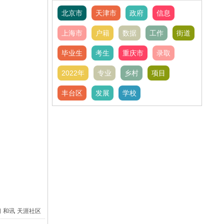
北京市
天津市
政府
信息
上海市
户籍
数据
工作
街道
毕业生
考生
重庆市
录取
2022年
专业
乡村
项目
丰台区
发展
学校
间
和讯
天涯社区