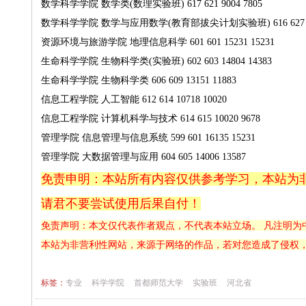
数学科学学院
数学类(数理实验班)
617
621
9004
7805
数学科学学院
数学与应用数学(教育部拔尖计划实验班)
616
627
资源环境与旅游学院
地理信息科学
601
601
15231
15231
生命科学学院
生物科学类(实验班)
602
603
14804
14383
生命科学学院
生物科学类
606
609
13151
11883
信息工程学院
人工智能
612
614
10718
10020
信息工程学院
计算机科学与技术
614
615
10020
9678
管理学院
信息管理与信息系统
599
601
16135
15231
管理学院
大数据管理与应用
604
605
14006
13587
免责申明：本站所有内容仅供参考学习，本站为
请君不要尝试使用后果自付！
免责声明：本文仅代表作者观点，不代表本站立场。 凡注明为
本站为非营利性网站，来源于网络的作品，若对您造成了侵权
标签：
专业
科学学院
首都师范大学
实验班
河北省