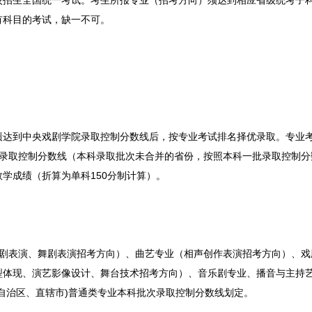
校招生全国统一考试。考生所报专业（招考方向）须达到相应省级统考子
有科目的考试，缺一不可。
绩达到中央戏剧学院录取控制分数线后，按专业考试排名择优录取。专业
型录取控制分数线（本科录取批次未合并的省份，按照本科一批录取控制分
学成绩（折算为单科150分制计算）。
歌剧表演、舞剧表演招考方向）、曲艺专业（相声创作表演招考方向）、戏
型体现、演艺影像设计、舞台技术招考方向）、音乐剧专业、播音与主持
自治区、直辖市)普通类专业本科批次录取控制分数线划定。