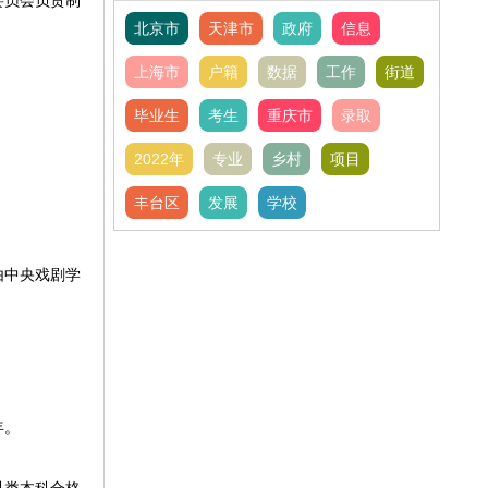
委员会负责制
北京市
天津市
政府
信息
上海市
户籍
数据
工作
街道
毕业生
考生
重庆市
录取
2022年
专业
乡村
项目
丰台区
发展
学校
。
由中央戏剧学
年。