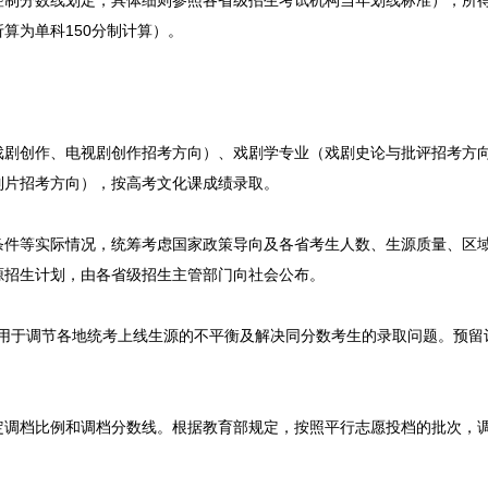
控制分数线划定，具体细则参照各省级招生考试机构当年划线标准），所
算为单科150分制计算）。
戏剧创作、电视剧创作招考方向）、戏剧学专业（戏剧史论与批评招考方
制片招考方向），按高考文化课成绩录取。
条件等实际情况，统筹考虑国家政策导向及各省考生人数、生源质量、区
源招生计划，由各省级招生主管部门向社会公布。
要用于调节各地统考上线生源的不平衡及解决同分数考生的录取问题。预留
定调档比例和调档分数线。根据教育部规定，按照平行志愿投档的批次，