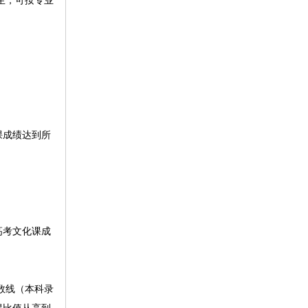
生，可按专业
课成绩达到所
高考文化课成
。
数线（本科录