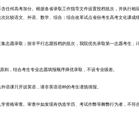
不含任何高考加分。根据各省录取工作指导文件设置投档批次，并执行相
依次比较语文、外语、数学、综合；综合改革试点省份考生高考文化课成
征集志愿录取；按非平行志愿投档的批次，我院优先录取第一志愿考生，
序原则，结合考生专业志愿填报顺序择优录取，不设专业级差。
共外语课只开设英语，请非英语语种的考生谨慎填报。
入学资格审查。审查中如发现有伪造学历、考试作弊等舞弊行为者，不符