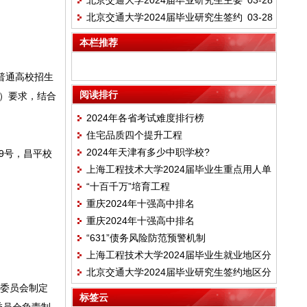
北京交通大学2024届毕业研究生主要
03-28
向落实情况
北京交通大学2024届毕业研究生签约
03-28
签约单位名单
地区分布情况
本栏推荐
普通高校招生
阅读排行
号）要求，结合
2024年各省考试难度排行榜
住宅品质四个提升工程
2024年天津有多少中职学校?
9号，昌平校
上海工程技术大学2024届毕业生重点用人单
“十百千万”培育工程
位分布
重庆2024年十强高中排名
重庆2024年十强高中排名
“631”债务风险防范预警机制
上海工程技术大学2024届毕业生就业地区分
北京交通大学2024届毕业研究生签约地区分
布情况
作委员会制定
布情况
标签云