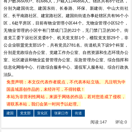
有户数36509户、81686人，户籍人口46856人。辖区共有8个社区，
分别为建国街北、建国东街、长春路、环保、新建街、中山大街社
区、长平南路社区、建宣路社区。建国街街道办事处辖区共有96个小
区，6处平房区，目前有物业管理小区44个。无物业管理小区52个，
无物业管理的小区中有门禁或门卫的22个，无门禁门卫的30个。街
道党工委下设社区党委8个、机关党支部1个，楼院党支部29个，非
公企业联盟党支部15个，共有党员2781名。街道机关下设9个科室，
分别是党政综合办公室、党建工作办公室、自然资源和生态环境办公
室、社区建设和物业监督管理办公室、应急管理办公室、综合指挥和
信息化网络中心、行政综合服务中心、退役军人服务站、综合行政执
法队。
免责声明：本文仅代表作者观点，不代表本站立场。 凡注明为中
国县域原创作品的，未经许可，不得转载！
本站为非营利性网站，来源于网络的作品，若对您造成了侵权，
请联系本站，我们会第一时间予以处理。
建国
党支部
宣化区
张家口市
街道
阅读:
147
评论:
0