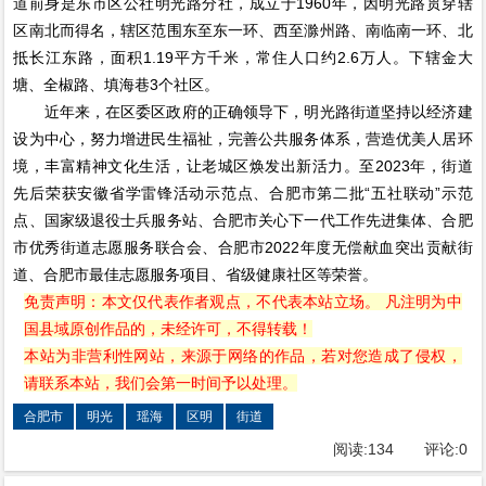
道前身是东市区公社明光路分社，成立于1960年，因明光路贯穿辖
区南北而得名，辖区范围东至东一环、西至滁州路、南临南一环、北
抵长江东路，面积1.19平方千米，常住人口约2.6万人。下辖金大
塘、全椒路、填海巷3个社区。
近年来，在区委区政府的正确领导下，明光路街道坚持以经济建
设为中心，努力增进民生福祉，完善公共服务体系，营造优美人居环
境，丰富精神文化生活，让老城区焕发出新活力。至2023年，街道
先后荣获安徽省学雷锋活动示范点、合肥市第二批“五社联动”示范
点、国家级退役士兵服务站、合肥市关心下一代工作先进集体、合肥
市优秀街道志愿服务联合会、合肥市2022年度无偿献血突出贡献街
道、合肥市最佳志愿服务项目、省级健康社区等荣誉。
免责声明：本文仅代表作者观点，不代表本站立场。 凡注明为中
国县域原创作品的，未经许可，不得转载！
本站为非营利性网站，来源于网络的作品，若对您造成了侵权，
请联系本站，我们会第一时间予以处理。
合肥市
明光
瑶海
区明
街道
阅读:
134
评论:
0