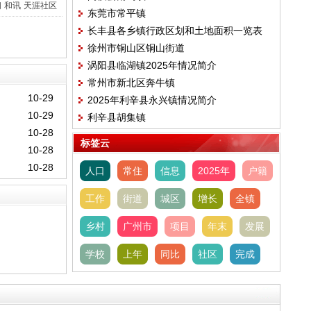
间
和讯
天涯社区
东莞市常平镇
长丰县各乡镇行政区划和土地面积一览表
徐州市铜山区铜山街道
(2024版）
涡阳县临湖镇2025年情况简介
常州市新北区奔牛镇
10-29
2025年利辛县永兴镇情况简介
10-29
利辛县胡集镇
10-28
标签云
10-28
10-28
人口
常住
信息
2025年
户籍
工作
街道
城区
增长
全镇
乡村
广州市
项目
年末
发展
学校
上年
同比
社区
完成