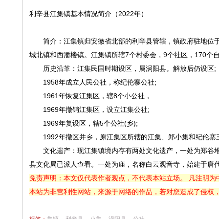
利辛县江集镇基本情况简介（2022年）
简介：江集镇归安徽省北部的利辛县管辖，镇政府驻地位于利
城北镇和西潘楼镇。江集镇所辖7个村委会，9个社区，170个自然
历史沿革：江集民国时期设区，属涡阳县。解放后仍设区;
1958年成立人民公社，称纪伦寨公社;
1961年恢复江集区，辖8个小公社，
1969年撤销江集区，设立江集公社;
1969年复设区，辖5个公社(乡);
1992年撤区并乡，原江集区所辖的江集、郑小集和纪伦寨
文化遗产：现江集镇境内存有两处文化遗产，一处为郑谷堆
县文化局已派人查看。一处为庙，名称白云观音寺，始建于唐代
免责声明：本文仅代表作者观点，不代表本站立场。 凡注明为
本站为非营利性网站，来源于网络的作品，若对您造成了侵权