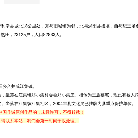
辛县城北18公里处，东与旧城镇为邻，北与涡阳县接壤，西与纪王场
庄，23125户，人口82833人。
三乡合并成江集镇。
，坐落在江集镇郑小集村委会郑小集庄。相传为王族墓宅，现已有被人
。坐落在江集镇江集社区，2004年县文化局已挂牌为县重点保护单位。
中国县域原创作品的，未经许可，不得转载！
，请联系本站，我们会第一时间予以处理。