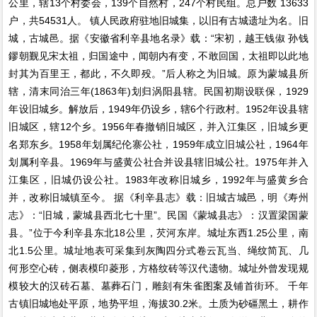
公里，辖13个村委会，139个自然村，247个村民组。总户数 13633
户，共54531人。 镇人民政府驻地旧城集，以旧有古城遗址为名。旧
城，古城邑。据《安徽省利辛县地名录》载：“宋初，越王钱俶 孙钱
鏐朝觐见宋太祖，归国途中，闻朝内有变，不敢回国，太祖即以此地
封其为百里王，都此，不久即殁。”后人称之为旧城。原为蒙城县所
辖，清末同治三年(1863年)划归涡阳县辖。民国初期设联保，1929
年设旧城乡。解放后，1949年仍设乡，辖6个行政村。1952年设县辖
旧城区，辖12个乡。1956年春撤销旧城区，并入江集区，旧城乡更
名郑东乡。1958年划属纪伦寨公社，1959年成立旧城公社，1964年
划属利辛县。1969年与盛黄公社合并设县辖旧城公社。1975年并入
江集区，旧城仍设公社。1983年改称旧城乡，1992年与盛黄乡合
并，改称旧城镇至今。 据《利辛县志》载：旧城古城邑，明《寿州
志》：“旧城，蒙城县西北七十里”。民国《蒙城县志》：汉置梁国蒙
县。”位于今利辛县东北18公里，芡河东岸。城址东西1.25公里，南
北1.5公里。城址地表可采集到灰陶四分式卷云瓦当、绳纹简瓦、几
何形空心砖，侧表模印菱形，方格纹砖等汉代遗物。城址外曾发现规
模较大的汉砖石墓、墓葬石门，雕刻有朱雀图案及铺首街环。 千年
古镇旧城地处平原，地势平坦，海拔30.2米。土质为砂礓黑土，耕作