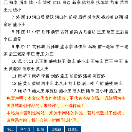
元 前李 后李 陆小庄 陆楼 仁庄 白边 新寨 陆前寨 捞纸陆 营东 营西
王元 楼小
7 盛 新 10 河口后 桥沃 河口外 前程 后程 盛老家 盛老楼 赵湖 盛
窑后 盛小庄
8 韩 庄 11 中韩 后韩 前韩 西韩 前染坊 后染坊 王庄 葛庄 王后寨
李庄 后元
9 丰 桥 11 前孙堰 后孙堰 盛水寨 李佛庙 马桥 前王老家 中王老
家 后王老家 李庄 曹庄 刘庄
10 凤 北 11 老王集 盛柳林子 魏庄 盛小庄 王先庄 西王 中王 东
王 黄老家 庙东王 黄大庄
11 康 桥 7 康桥 李桥 刘盛 孟庄 前后盛 潘桥 河西盛
12 盛 黄 8 黄树 西小庄 老八庄 前土楼 后土楼 庙前 盛楼 响庄
13 施 桥 7 施大庄 东施桥 施小庄 潘大楼 陆单 盛小圩 施后庄
免责声明：本文仅代表作者观点，不代表本站立场。 凡注明为中
国县域原创作品的，未经许可，不得转载！
本站为非营利性网站，来源于网络的作品，若对您造成了侵权，
请联系本站，我们会第一时间予以处理。
小庄
利辛县
旧城
旧城镇
自然庄