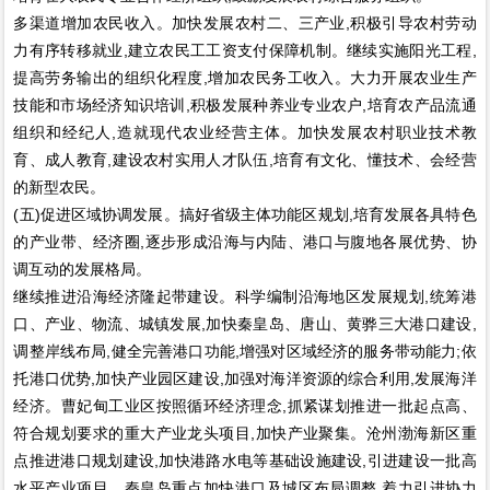
多渠道增加农民收入。加快发展农村二、三产业,积极引导农村劳动
力有序转移就业,建立农民工工资支付保障机制。继续实施阳光工程,
提高劳务输出的组织化程度,增加农民务工收入。大力开展农业生产
技能和市场经济知识培训,积极发展种养业专业农户,培育农产品流通
组织和经纪人,造就现代农业经营主体。加快发展农村职业技术教
育、成人教育,建设农村实用人才队伍,培育有文化、懂技术、会经营
的新型农民。
(五)促进区域协调发展。搞好省级主体功能区规划,培育发展各具特色
的产业带、经济圈,逐步形成沿海与内陆、港口与腹地各展优势、协
调互动的发展格局。
继续推进沿海经济隆起带建设。科学编制沿海地区发展规划,统筹港
口、产业、物流、城镇发展,加快秦皇岛、唐山、黄骅三大港口建设,
调整岸线布局,健全完善港口功能,增强对区域经济的服务带动能力;依
托港口优势,加快产业园区建设,加强对海洋资源的综合利用,发展海洋
经济。曹妃甸工业区按照循环经济理念,抓紧谋划推进一批起点高、
符合规划要求的重大产业龙头项目,加快产业聚集。沧州渤海新区重
点推进港口规划建设,加快港路水电等基础设施建设,引进建设一批高
水平产业项目。秦皇岛重点加快港口及城区布局调整,着力引进协力