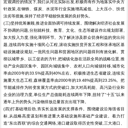
宏观调控的情况下,我们从河北实际出发,积极而有作为地落实中央方
针政策,在钢铁、煤炭、水泥等行业实施增高减低、上大压小、扶优
汰劣等措施,保持了经济平稳较快发展的良好势头。
(三)坚持统筹兼顾,推进全面协调可持续发展。围绕解决经济社会发展
不协调的问题,分别就科技、教育、文化、生态等建设作出规划部署,
加大投入力度,强化薄弱环节。为了解决涉及群众切身利益的突出问
题,连续四年实施十项民心工程,滚动实施扶贫开发工程和张承地区基
础设施建设规划,一批民生问题和贫困地区的问题得到有效化解。贯
彻以城带乡、以工促农的方针,把城镇化放在活跃全局的战略位置,推
动产业向园区集中、园区向城镇集中、农村人口向城镇转移,城市化
率由2003年的33.5%提高到40%左右。积极推进生态省建设,连续实
施重大生态工程,森林覆盖率由2000年的19.48%提高到23.25%。把
节能减排作为转变发展方式的突破口,加大对高耗能、高污染行业和
企业的治理力度,单位生产总值能耗连续两年下降,扭转了“十五”以来
逐年上升的势头,污染物排放总量首次出现下降。
(四)打基础增后劲,夯实长远发展的支撑条件。围绕建设沿海强省目
标,从战略高度谋划和推进重大基础设施和基础产业建设。着力打
造“东出西联”的综合交通网络,港口建设取得历史性突破,三大港口、