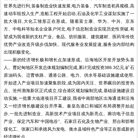
世界先进行列;装备制造业快速发展,电力装备、汽车制造初具规模,高
速动车组投入生产,造船工程开始启动;石油及化学工业谋划实施了一
批大项目,大化工雏形正在形成。随着富士康、华为、中兴、京东
方、中电科等知名企业落户河北,电子信息制造业实现历史性突破,有
望成为我省新的支柱产业。食品、纺织服装、建筑建材、医药等传统
优势产业改造升级步伐加快。现代服务业发展提速,服务业内部结构
出现积极变化。
——新的经济增长极和增长点加速形成。沿海地区开发开放势头喜
人。曹妃甸地区开发总体规划编制完成,累计完成投资386.3亿元,矿石
原油码头、迁曹铁路、通港公路、电力、供水等基础设施建成使用,
开始进入产业项目加速聚集阶段,成为国内关注、世界瞩目的投资热
点。沧州渤海新区正式成立,综合港区规划编制完成,基础设施建设启
动实施,一批重大临港项目开工建设,我省中南部地区出海通道和沿海
又一经济增长极建设拉开序幕。秦皇岛港口和城区布局调整开始起
步,一批先进制造业、高新技术产业项目成为新亮点。廊坊电子信息
产业、保定汽车和“中国电谷”、石家庄石化及生物产业、邢台和邯郸
煤化工、张家口和承德风力发电、衡水县域特色产业等正在形成新的
经济增长点。