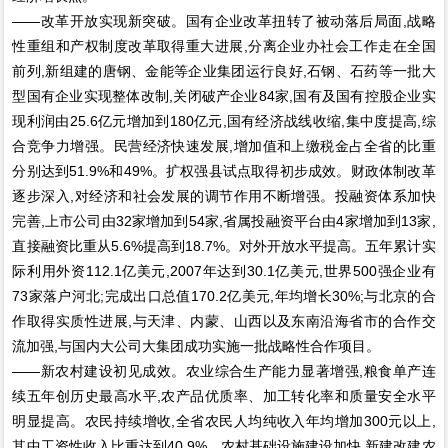
——改革开放实现新突破。国有企业改革扭转了被动落后局面,战略
性重组和产权制度改革取得重大进展,分离企业办社会工作走在全国
前列,新组建的唐钢、金能等企业集团运行良好,石钢、石药等一批大
型国有企业实现整体改制,关闭破产企业84家,国有及国有控股企业实
现利润由25.6亿元增加到180亿元,国有经济战线收缩,集中度提高,综
合竞争力增强。民营经济快速发展,增加值和上缴税金占全省的比重
分别达到51.9%和49%。扩权强县试点取得初步成效。财政体制改革
逐步深入,对经济和社会发展的调节作用不断增强。投融资体系加快
完善,上市公司由32家增加到54家,省属投融资平台由4家增加到13家,
直接融资比重从5.6%提高到18.7%。对外开放水平提高。五年累计实
际利用外资112.1亿美元,2007年达到30.1亿美元,世界500强企业有
73家落户河北;完成出口总值170.2亿美元,年均增长30%;与北京的合
作取得实质性进展,与天津、内蒙、山西以及东南沿海省市的合作交
流加强,与国内大公司大集团成功实施一批战略性合作项目。
——新农村建设初见成效。农业综合生产能力显著增强,粮食单产连
续五年创历史最高水平,农产品优质率、加工转化率和质量安全水平
明显提高。农民持续增收,全省农民人均纯收入年均增加300元以上,
其中工资性收入比重达到40.9%。农村基础设施建设加快,新建改建农