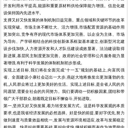
开发利用水平提高,能源和重要原材料供给保障能力增强。信息化建
设保持国内先进水平。
支撑又好又快发展的体制机制日益完善。重点领域和关键环节的改革
实现突破。市场主体不断壮大、活力增强,市场配置资源的基础作用
更加突出,竞争有序的现代市场体系更加完善。以企业为主体、市场
为导向、产学研相结合的科技创新体系框架基本建立,创新型河北建
设步伐加快,人力资源开发和人才队伍建设成效显著。法治建设取得
新进展,基层民主制度更加完善。政府的社会管理和公共服务能力显
著增强,有利于科学发展的体制机制初步形成。
实现上述目标,我们将在全面完成“十一五”规划的基础上,向富民强
省、全面建设小康社会迈出一大步,燕赵大地将焕发出更加蓬勃的生
机,人民群众将过上更加美好的生活。实现上述目标,是全省人民的共
同愿望,需要全社会的共同努力。我们要调动一切积极因素,团结和带
领广大干部群众,朝着既定目标不懈奋斗,开拓进取。
第一,坚持又好又快发展,着力转变发展方式。这是科学发展观的本质
要求,也是我省经济发展的必然选择。好是快的前提,要好字优先,努力
做到速度与质量效益相统一,发展与资源环境相适应,改革与发展稳定
相协调。快是好的重要基础,要好中求快,继续积极而有作为地贯彻中