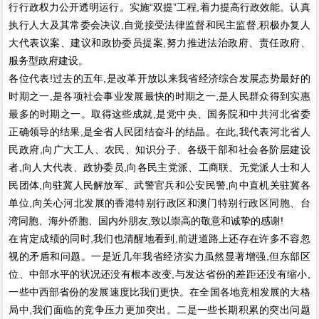
行行政权力公开透明运行。实施“双提”工程,着力提高行政效能。认真
执行人大及其常委会决议,自觉接受法律监督和民主监督,积极办复人
大代表议案、建议和政协委员提案,努力推进法治政府、责任政府、
服务型政府建设。
各位代表!过去的五年,是改革开放以来我省经济综合发展态势最好的
时期之一,是各项社会事业发展最快的时期之一,是人民群众得到实惠
最多的时期之一。取得这些成就,是党中央、国务院和中共河北省委
正确领导的结果,是全省人民团结奋斗的结晶。在此,我代表河北省人
民政府,向广大工人、农民、知识分子、各级干部和社会各阶层建设
者,向人大代表、政协委员,向各民主党派、工商联、无党派人士和人
民团体,向驻冀人民解放军、武警官兵和公安民警,向中直机关驻冀各
单位,向关心河北发展的香港特别行政区和澳门特别行政区同胞、台
湾同胞、海外侨胞、国内外朋友,致以崇高的敬意和诚挚的感谢!
在肯定成绩的同时,我们也清醒地看到,前进道路上还存在许多不容忽
视的矛盾和问题。一是近几年我省经济实力虽然显著增强,但东部区
位、中部水平的状况还没有根本改变,与发达省份的差距还没有缩小,
一些中西部省份的发展速度比我们更快。在全国各地竞相发展的大格
局中,我们面临的竞争压力更加突出。二是一些长期积累的突出问题