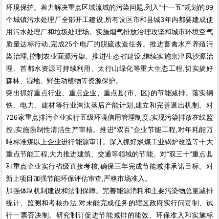
环境保护。着力解决重点区域流域的污染问题,列入“十一五”规划的89
个城镇污水处理厂全部开工建设,所有设区市和县城3年内都要建成使
用污水处理厂和垃圾处理场。实施烟气排放治理攻坚和城市环境空气
质量达标行动,完成25个电厂的脱硫改造任务。推进畜禽水产养殖污
染治理,控制农业面源污染。推进生态省建设,继续实施京津风沙源治
理、首都水资源可持续利用、太行山绿化等重大生态工程,切实搞好
森林、湿地、野生动植物等资源保护。
突出抓好重点行业、重点企业、重点县(市、区)的节能减排。落实钢
铁、电力、建材等行业淘汰落后产能计划,建立和完善退出机制。对
726家重点排污企业实行五级环境信用管理制度,实现污染排放在线监
控,实施强制性清洁生产审核。推进“双百”企业节能工程,对年耗能万
吨标准煤以上企业进行能源审计。深入抓好燃煤工业锅炉改造等十大
重点节能工程,大力推进建筑、交通等领域的节能。对“双三十”重点县
和重点企业实行省级直接考核,确保三年完成节能减排承诺目标。对
新上项目加强节能环保评估审查,严格市场准入。
加强体制机制建设和法制保障。完善能源消耗和主要污染物总量减排
统计、监测和考核办法,对未能完成任务的辖区政府实行问责制、试
行一票否决制。研究制订促进节能减排的能效、环保准入和实施标