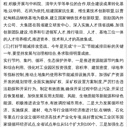
程;积极开展与中科院、清华大学等单位的合作,联合建设成果转化基
地;以华药、石药为依托,组建国家抗生素、维生素技术创新联盟,以曹
妃甸精品钢铁基地为载体,建立国家钢铁技术创新联盟。鼓励国内外
大公司、大集团在我省建立研发中心。深入实施人才强省战略,加强
创新团队建设,培养和引进领军人才,推行项目、人才、基地三位一体
的人才培养模式,推进资本、技术和人才的高效集成。
(三)打好节能减排攻坚战。今年是完成“十一五”节能减排目标的关键
一年,要坚持发展与治理相结合,务求取得明显成效。
实行节约、集约、循环、生态保护并举。一是推进资源能源节约集约
和综合利用。强化对工业园区投资强度、容积率、建筑密度、绿地率
等指标控制,推动土地集约使用和节能减排设施共享。加强矿产资源
开发的规划管理,全面实施探矿权、采矿权设置方案制度,严厉打击违
法勘探和开采行为。制定有效措施,确保开采过程中防止污染,开采过
后恢复植被。加快发展应用太阳能、风能、生物质能等新能源和绿色
能源。积极推进农业节水,有效调控城市用水。二是大力发展循环经
济。实施煤炭、建材、电力等行业循环经济推进计划,在钢铁、石化
等重点行业设立循环经济高技术产业化专项,搞好曹妃甸工业区等国
家级循环经济试点,全省试点单位从51个扩大到100个。三是加强生态