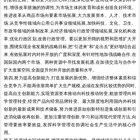
性,增强改革措施的协调性,为市场主体的发育和成长创造良好环境。
推进改革从商品市场向要素市场拓展,大力发展资本、人才、技术市
场;从竞争性领域向公用公共事业领域拓展,加快科技、文化、卫生、
市政等领域的体制改革;从经济领域向行政管理领域拓展,深化机构改
革,优化行政区划,改善行政管理。要以更加开阔的视野和思维扩大开
放,围绕实现全省发展的战略目标,把“引进来”和“走出去”更好地结合起
来,有效拓展对内对外开放的广度和深度,有针对性地加强战略合作,在
国际国内两个市场、两种资源中寻找发展机遇,在加强交流与合作中
扩大发展空间,全面提升对外开放的质量和水平。
第四,努力提高创新能力,打造发展的新优势。增强经济整体素质和综
合竞争力,不能再依靠简单扩大生产规模,必须在发挥比较优势的同时,
提高自主创新能力,实现资源资本推动向科技推动转变,粗放管理向科
学管理转变,经营产品向经营品牌转变。最大限度地利用国内外科技
创新的最新成果和技术储备,努力推进原始创新特别是集成创新和引
进消化吸收再创新。更加注重管理创新,学习和运用现代管理方法,向
管理要效率要效益,发挥科学管理在协调社会生产生活中的核心作
用。