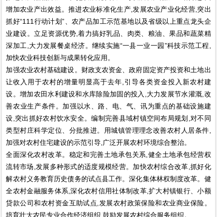
增加农业产出效益。推进农业标准化生产,发展农业产业化经营,突出
抓好“111行动计划”、农产品加工示范基地以及省级以上重点龙头企
业建设。立足资源优势,着力搞好乳品、肉类、粮油、果品和蔬菜精
深加工,大力发展餐桌经济。继续实施“一县一业一园”科技示范工程,
加快农业科技创新与成果转化应用。
加强农业农村基础建设。财政支农资金、政府固定资产投资和土地出
让收入用于农村的增量明显高于去年,引导各类资金投入新农村建
设。增加农田水利建设和水库除险加固的投入,大力发展节水灌溉,改
善农业生产条件。加强以水、路、电、气、讯为重点的基础设施建
设,突出抓好农村饮水安全。编制完善县域村镇空间布局规划,对不同
类型村庄科学定位、分批推进。用城镇管理理念改善农村人居条件,
加强对农村住宅建设的示范引导,广泛开展农村环境综合整治。
全面深化农村改革。稳定和完善土地承包关系,健全土地承包经营权
流转市场,发展多种形式的适度规模经营。加快农村综合改革,抓好化
解农村义务教育历史债务的试点县工作。深化集体林权制度改革。健
全农村金融服务体系,深化农村信用社体制改革,扩大村镇银行、小额
贷款公司和农村资金互助试点,发展农村政策保险和农业商业保险。
培育壮大农民专业合作经济组织,鼓励发展农村综合服务组织。