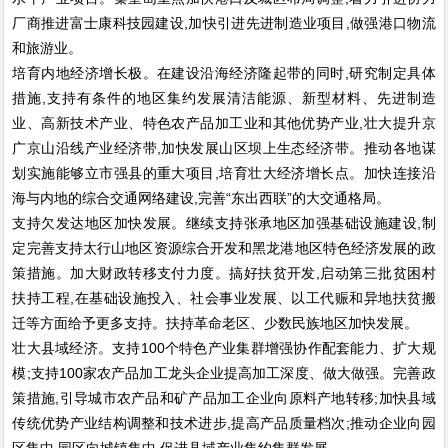
厂商推进富士康科技园建设,加快引进先进制造业项目,做强港口物流
和旅游业。
培育内地经济增长极。在建设沿海经济隆起带的同时,研究制定具体
措施,支持有条件的地区集约发展清洁能源、新型材料、先进制造
业、高新技术产业、特色农产品加工业和其他优势产业,壮大提升京
广京山沿线产业经济带,加快发展山区坝上生态经济带。推动各地谋
划实施能够立市强县的重大项目,培育壮大经济增长点。加快连接沿
海与内地的综合交通网络建设,完善“东出西联”的大交通格局。
支持欠发达地区加快发展。继续支持张承地区加强基础设施建设,制
定完善支持太行山地区资源综合开发和黑龙港地区特色经济发展的政
策措施。加大财政转移支付力度。搞好扶贫开发,启动第三批贫困村
扶持工程,在基础设施投入、社会事业发展、以工代赈和异地扶贫搬
迁等方面给予更多支持。扶持革命老区、少数民族地区加快发展。
壮大县域经济。支持100个特色产业集群增强协作配套能力、扩大规
模;支持100家农产品加工龙头企业提高加工深度、做大做强。完善政
策措施,引导城市农产品和矿产品加工企业向原料产地转移;加快县域
传统优势产业结构调整和技术进步,提高产品质量档次;推动企业向园
区集中,园区向城镇集中,促进县域产业集约集群发展。