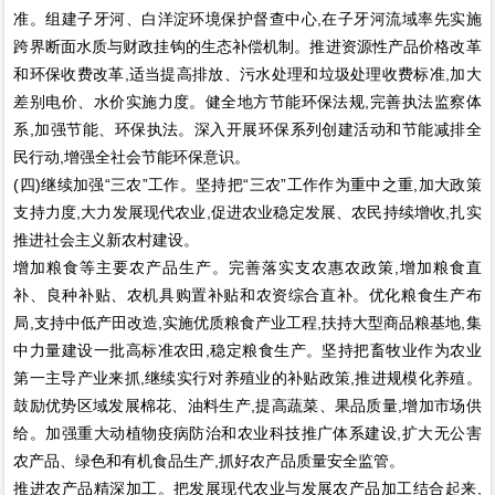
准。组建子牙河、白洋淀环境保护督查中心,在子牙河流域率先实施
跨界断面水质与财政挂钩的生态补偿机制。推进资源性产品价格改革
和环保收费改革,适当提高排放、污水处理和垃圾处理收费标准,加大
差别电价、水价实施力度。健全地方节能环保法规,完善执法监察体
系,加强节能、环保执法。深入开展环保系列创建活动和节能减排全
民行动,增强全社会节能环保意识。
(四)继续加强“三农”工作。坚持把“三农”工作作为重中之重,加大政策
支持力度,大力发展现代农业,促进农业稳定发展、农民持续增收,扎实
推进社会主义新农村建设。
增加粮食等主要农产品生产。完善落实支农惠农政策,增加粮食直
补、良种补贴、农机具购置补贴和农资综合直补。优化粮食生产布
局,支持中低产田改造,实施优质粮食产业工程,扶持大型商品粮基地,集
中力量建设一批高标准农田,稳定粮食生产。坚持把畜牧业作为农业
第一主导产业来抓,继续实行对养殖业的补贴政策,推进规模化养殖。
鼓励优势区域发展棉花、油料生产,提高蔬菜、果品质量,增加市场供
给。加强重大动植物疫病防治和农业科技推广体系建设,扩大无公害
农产品、绿色和有机食品生产,抓好农产品质量安全监管。
推进农产品精深加工。把发展现代农业与发展农产品加工结合起来,