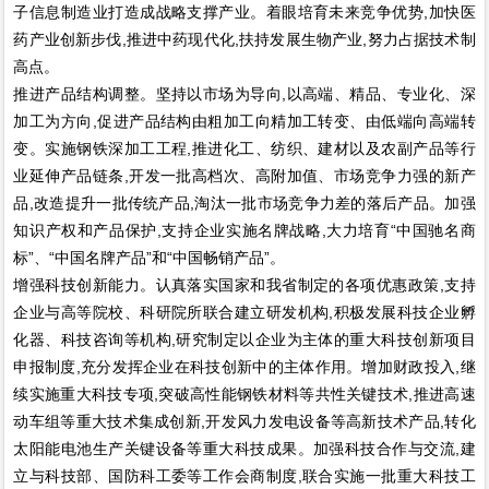
子信息制造业打造成战略支撑产业。着眼培育未来竞争优势,加快医
药产业创新步伐,推进中药现代化,扶持发展生物产业,努力占据技术制
高点。
推进产品结构调整。坚持以市场为导向,以高端、精品、专业化、深
加工为方向,促进产品结构由粗加工向精加工转变、由低端向高端转
变。实施钢铁深加工工程,推进化工、纺织、建材以及农副产品等行
业延伸产品链条,开发一批高档次、高附加值、市场竞争力强的新产
品,改造提升一批传统产品,淘汰一批市场竞争力差的落后产品。加强
知识产权和产品保护,支持企业实施名牌战略,大力培育“中国驰名商
标”、“中国名牌产品”和“中国畅销产品”。
增强科技创新能力。认真落实国家和我省制定的各项优惠政策,支持
企业与高等院校、科研院所联合建立研发机构,积极发展科技企业孵
化器、科技咨询等机构,研究制定以企业为主体的重大科技创新项目
申报制度,充分发挥企业在科技创新中的主体作用。增加财政投入,继
续实施重大科技专项,突破高性能钢铁材料等共性关键技术,推进高速
动车组等重大技术集成创新,开发风力发电设备等高新技术产品,转化
太阳能电池生产关键设备等重大科技成果。加强科技合作与交流,建
立与科技部、国防科工委等工作会商制度,联合实施一批重大科技工