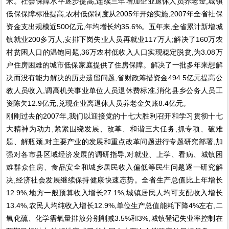
米。社会保障水平逐步提高,连续三年增加企业退休人员养老金,城镇
低保保障标准提高,农村低保制度从2005年开始实施,2007年全省社保
资金支出规模近500亿元,年均增长约35.6%。五年来,全省累计新增城
镇就业200多万人,安排下岗失业人员再就业117万人;解决了160万农
村贫困人口的温饱问题,36万农村低收入人口实现稳定脱贫,为3.08万
户住房困难的城市低保家庭提供了住房保障。解决了一批多年来想解
决而没有能力解决的历史遗留问题,省财政筹措资金494.5亿元提高公
教人员收入,调高机关事业单位人员退休费标准,消化县乡公务人员工
资陈欠12.9亿元,兑现企业离退休人员养老金欠账8.4亿元。
刚刚过去的2007年,我们以迎接党的十七大胜利召开和学习贯彻十七
大精神为动力,紧紧围绕发展、改革、和谐三大任务,抓专项、破难
题、解瓶颈,对主要产业的发展和重点改革问题进行专题研究部署,加
强对各市县区域经济发展的调研指导,对就业、上学、看病、城镇困
难群众住房、食品安全和城乡居民收入偏低等民生问题逐一研究解
决,经济社会发展继续保持健康快速态势。全省生产总值比上年增长
12.9%,地方一般预算收入增长27.1%,城镇居民人均可支配收入增长
13.4%,农民人均纯收入增长12.9%,单位生产总值能耗下降4%左右,二
氧化硫、化学需氧量排放分别削减3.5%和3%,城镇登记失业率控制在