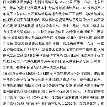
四大港区格局初步形成;新建高速公路1256公里,五纵、六横、七条线
为主骨架的高速公路网基本形成;与铁道部协议共建“8+3”铁路项目,2
条完工,3条在建,京石高速铁路客运专线今年开工建设,邯黄铁路等其
他项目前期工作进展顺利,高速高效客货运网络已见端倪;改扩建石家
庄机场,新建邯郸机场,筹划建设秦皇岛、唐山、承德、张家口机场,努
力提高航空运输能力。加快完善能源体系,20个重点电源项目并网发
电,全省装机容量达到3000万千瓦;投资891亿元的“坚强电网”建设正
在实施,冀蒙和蔚县煤炭基地顺利推进。积极构建两纵、六横、十库
水资源保障体系,33座大中型病险水库除险加固工程开工建设,其中26
座已基本完成,对5条骨干河道进行了整治,南水北调中线京石段主体工
程基本竣工。信息化建设位居全国前列,通讯设施长足发展,大容量、
高速率、覆盖全省城乡的信息网络基本形成。
(五)高度重视体制机制和法制建设,不断完善发展的制度保障。把改革
开放作为推进发展的根本举措,围绕搞活市场主体、健全市场体系、
转变政府职能,加快重点领域和关键环节的改革,着眼解决发展中的突
出问题破除体制机制障碍,努力改善和优化发展环境。认真贯彻落实
《行政许可法》和《公务员法》,加强政府法制建设,推进依法行政,规
范行政行为,取消行政许可和行政审批项目1352项。加强廉政建设,推