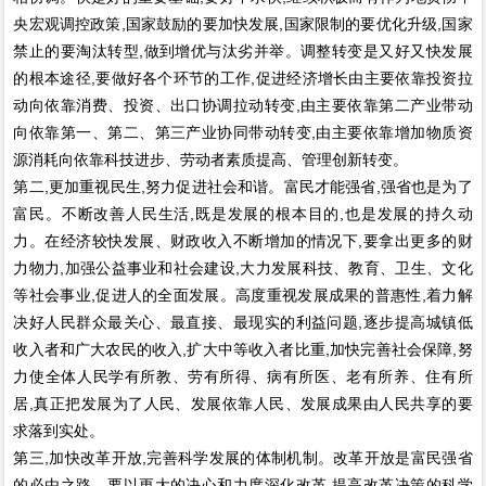
央宏观调控政策,国家鼓励的要加快发展,国家限制的要优化升级,国家
禁止的要淘汰转型,做到增优与汰劣并举。调整转变是又好又快发展
的根本途径,要做好各个环节的工作,促进经济增长由主要依靠投资拉
动向依靠消费、投资、出口协调拉动转变,由主要依靠第二产业带动
向依靠第一、第二、第三产业协同带动转变,由主要依靠增加物质资
源消耗向依靠科技进步、劳动者素质提高、管理创新转变。
第二,更加重视民生,努力促进社会和谐。富民才能强省,强省也是为了
富民。不断改善人民生活,既是发展的根本目的,也是发展的持久动
力。在经济较快发展、财政收入不断增加的情况下,要拿出更多的财
力物力,加强公益事业和社会建设,大力发展科技、教育、卫生、文化
等社会事业,促进人的全面发展。高度重视发展成果的普惠性,着力解
决好人民群众最关心、最直接、最现实的利益问题,逐步提高城镇低
收入者和广大农民的收入,扩大中等收入者比重,加快完善社会保障,努
力使全体人民学有所教、劳有所得、病有所医、老有所养、住有所
居,真正把发展为了人民、发展依靠人民、发展成果由人民共享的要
求落到实处。
第三,加快改革开放,完善科学发展的体制机制。改革开放是富民强省
的必由之路。要以更大的决心和力度深化改革,提高改革决策的科学