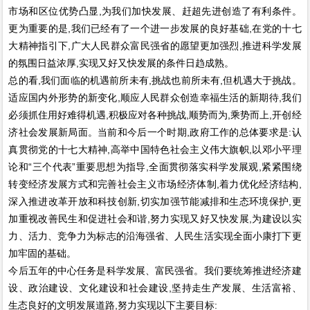
市场和区位优势凸显,为我们加快发展、赶超先进创造了有利条件。
更为重要的是,我们已经有了一个进一步发展的良好基础,在党的十七
大精神指引下,广大人民群众富民强省的愿望更加强烈,推进科学发展
的氛围日益浓厚,实现又好又快发展的条件日趋成熟。
总的看,我们面临的机遇前所未有,挑战也前所未有,但机遇大于挑战。
适应国内外形势的新变化,顺应人民群众创造幸福生活的新期待,我们
必须抓住用好难得机遇,积极应对各种挑战,顺势而为,乘势而上,开创经
济社会发展新局面。当前和今后一个时期,政府工作的总体要求是:认
真贯彻党的十七大精神,高举中国特色社会主义伟大旗帜,以邓小平理
论和“三个代表”重要思想为指导,全面贯彻落实科学发展观,紧紧围绕
转变经济发展方式和完善社会主义市场经济体制,着力优化经济结构,
深入推进改革开放和科技创新,切实加强节能减排和生态环境保护,更
加重视改善民生和促进社会和谐,努力实现又好又快发展,为建设以实
力、活力、竞争力为标志的沿海强省、人民生活实现全面小康打下更
加牢固的基础。
今后五年的中心任务是科学发展、富民强省。我们要统筹推进经济建
设、政治建设、文化建设和社会建设,坚持走生产发展、生活富裕、
生态良好的文明发展道路,努力实现以下主要目标: