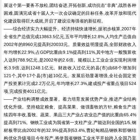
展这个第一要务不放松,团结奋进,开拓创新,成功抗击“非典”,战胜各种
困难,圆满完成省十届人大一次会议确定的目标任务,改革开放和现代
化建设取得巨大成就,开启了建设沿海强省的新征程。
——综合经济实力大幅提升。经济持续快速增长,据初步核算,2007年
全省生产总值完成13863.5亿元,五年平均增长12.8%,人均生产总值由
2002年的8960元提高到20033元。质量效益明显提高,全部财政收入
年均增长22.9%,占GDP比重由9.1%提高到11%,其中地方一般预算收
入达到788.9亿元,是2002年的2.6倍。规模以上工业企业实现利润增
长3.9倍,达到1248.1亿元。财政收入过亿元的县(市)由68个增加到
121个,其中17个县(市)超10亿元。发展后劲显著增强,全社会固定资
产投资累计完成2.2万亿元,年均增长27.3%,建成投产省重点项目524
项,完成投资4011亿元。
——产业结构调整成效显著。着力培育发展优势产业,推进产业结构
优化升级。坚持稳定粮食、提高菜果、做强畜牧的方针,粮食生产连
续四年丰收,畜牧、蔬菜、果品三大产业占农业总产值的比重由65.4%
提高到71%。钢铁工业成为我省第一支柱产业,产能达到全国的1/5,钢
材板带比由2002年的32.9%提高到53.4%,曹妃甸精品钢铁和邯钢结
构优化升级项目今年投产,将使我省钢铁工业水平开始跨入全国乃至