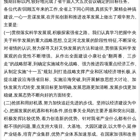
预期目标以内,较好地完成了省十届人大五次会议确定的目标任务。
各位代表!回顾五年来的工作,全省上下同心同德,真抓实干,聚精会神搞
建设,一心一意谋发展,在开拓创新和推进改革发展上做出了艰辛努力,
主要是:
(一)贯彻落实科学发展观,积极探索强省之路。我们认真学习把握中央
关于科学发展的重大战略思想,立足河北发展的阶段性特征,不断深化
对省情的认识,努力探寻又好又快发展的方法和途径,贯彻落实科学发
展观的自觉性不断增强。从作出全面建设小康社会“翻两番、三步
走”的战略部署,到确定实施城市化战略、强力推进四项重点经济工作,
从制定实施“十一五”规划,到打造战略支撑产业和区域经济增长极,从
提出建设沿海强省目标、实施沿海突破,到开展解放思想大讨论、加
快发展方式转变,发展目标更加明确,发展思路更加清晰,发展步伐更加
稳健,发展态势不断向好的方面转变。
(二)抢抓和用好机遇,努力加快追赶先进的步伐。坚持以经济建设为中
心,把握发展的机遇和有利条件,抓住事关全局的主要矛盾和突出问题,
积极发挥比较优势,着力创造新的优势。针对我省产业什么都有什么
都不强的问题,重点支持大项目、大基地、大园区建设,以大带小,延伸
产业链条,培育产业集群,优势产业体系加速形成。在国家加强和改善