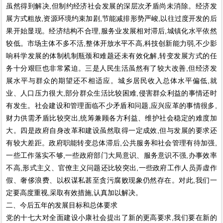
虽然得到解决,但制约经济社会发展的深层次矛盾尚未消除。经济发
展方式粗放,资源环境约束加剧,节能减排形势严峻,以往过度开发的后
果开始显现。经济结构不合理,服务业发展相对滞后,城镇化水平依然
较低。市场主体不多不活,整体开放水平不高,科技创新能力弱,不少影
响科学发展的体制机制瓶颈和难题还未有效化解,转变发展方式的任
务十分艰巨也非常紧迫。三是人民生活虽然有了较大改善,但经济发
展水平与群众的期望还不相适应。城乡居民收入总体水平偏低,就
业、人口压力很大,部分群众生活比较困难,侵害群众利益的事情还时
有发生。社会建设和管理面临不少矛盾和问题,应兴应革的事情很多,
财力供需矛盾比较突出,统筹兼顾各方利益、维护社会稳定的难度加
大。四是政府自身改革和建设虽然取得一定成效,但与发展的要求还
有较大差距。政府职能转变总体滞后,公共服务和社会管理有待加强,
一些工作落实不够,一些政府部门大局意识、服务意识不强,办事效率
不高,形式主义、官僚主义问题还比较突出,一些政府工作人员弄虚作
假、奢侈浪费、以权谋私甚至贪污腐败现象仍然存在。对此,我们一
定要高度重视,采取有效措施,认真加以解决。
二、今后五年的发展目标和总体要求
党的十七大对全面建设小康社会提出了新的更高要求,我们要在新的