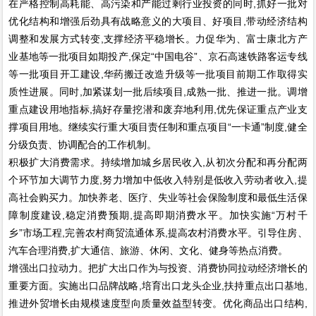
在严格控制高耗能、高污染和产能过剩行业投资的同时,抓好一批对
优化结构和增强后劲具有战略意义的大项目、好项目,带动经济结构
调整和发展方式转变,支撑经济平稳增长。力促华为、富士康北方产
业基地等一批项目如期投产,保定“中国电谷”、京石高速铁路客运专线
等一批项目开工建设,华药搬迁改造升级等一批项目前期工作取得实
质性进展。同时,加紧谋划一批后续项目,成熟一批、推进一批。调增
重点建设用地指标,搞好存量挖潜和废弃地利用,优先保证重点产业支
撑项目用地。继续实行重大项目责任制和重点项目“一卡通”制度,健全
分级负责、协调配合的工作机制。
积极扩大消费需求。持续增加城乡居民收入,从初次分配和再分配两
个环节加大调节力度,努力增加中低收入特别是低收入劳动者收入,提
高社会购买力。加快养老、医疗、失业等社会保险制度和最低生活保
障制度建设,稳定消费预期,提高即期消费水平。加快实施“万村千
乡”市场工程,完善农村商贸流通体系,提高农村消费水平。引导住房、
汽车合理消费,扩大通信、旅游、休闲、文化、健身等热点消费。
增强出口拉动力。把扩大出口作为与投资、消费协同拉动经济增长的
重要方面。实施出口品牌战略,培育出口龙头企业,扶持重点出口基地,
推进外贸增长由规模速度型向质量效益型转变。优化商品出口结构,