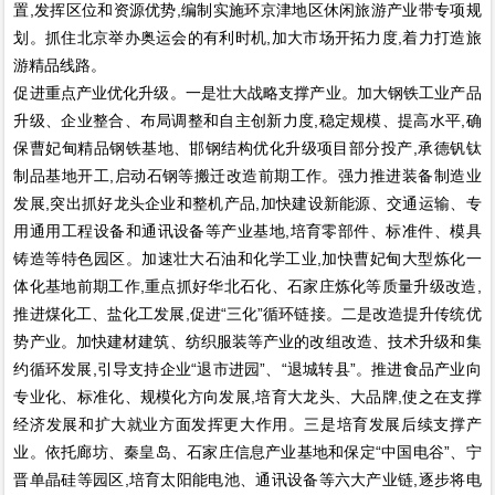
置,发挥区位和资源优势,编制实施环京津地区休闲旅游产业带专项规
划。抓住北京举办奥运会的有利时机,加大市场开拓力度,着力打造旅
游精品线路。
促进重点产业优化升级。一是壮大战略支撑产业。加大钢铁工业产品
升级、企业整合、布局调整和自主创新力度,稳定规模、提高水平,确
保曹妃甸精品钢铁基地、邯钢结构优化升级项目部分投产,承德钒钛
制品基地开工,启动石钢等搬迁改造前期工作。强力推进装备制造业
发展,突出抓好龙头企业和整机产品,加快建设新能源、交通运输、专
用通用工程设备和通讯设备等产业基地,培育零部件、标准件、模具
铸造等特色园区。加速壮大石油和化学工业,加快曹妃甸大型炼化一
体化基地前期工作,重点抓好华北石化、石家庄炼化等质量升级改造,
推进煤化工、盐化工发展,促进“三化”循环链接。二是改造提升传统优
势产业。加快建材建筑、纺织服装等产业的改组改造、技术升级和集
约循环发展,引导支持企业“退市进园”、“退城转县”。推进食品产业向
专业化、标准化、规模化方向发展,培育大龙头、大品牌,使之在支撑
经济发展和扩大就业方面发挥更大作用。三是培育发展后续支撑产
业。依托廊坊、秦皇岛、石家庄信息产业基地和保定“中国电谷”、宁
晋单晶硅等园区,培育太阳能电池、通讯设备等六大产业链,逐步将电