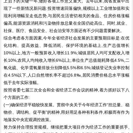
上启下的关键一年,做好各项工作意义重大。去年以来,我省发展中出
现了一些新情况新问题:投资增速回落偏快,规模以上工业增加值和实
现利润增幅呈走低态势,与居民生活密切相关的食品、住房价格涨幅
偏高,能源资源消耗和污染物排放总量在全国仍处高位。同时,就业、
社保、医疗、食品安全、社会治安等方面还有不少问题需要解决。
综合考虑各方面因素,今年全省经济社会发展的主要预期目标是:在优
化结构、提高效益、降低消耗、保护环境的基础上,生产总值增长
10%以上,地方一般预算收入增长11.9%;城镇居民人均可支配收入增
长10%,农民人均纯收入增长6%以上;单位生产总值能耗降低4.5%,二
氧化硫、化学需氧量排放分别降低5.5%和6.5%;城镇登记失业率控制
在4.5%以下,人口自然增长率不超过6.8‰,居民消费价格总水平涨幅
低于去年实际涨幅。
按照省委七届三次全会和全省经济工作会议的精神,着力抓好以下八
个方面的工作:
(一)确保经济平稳较快发展。贯彻中央关于今年经济工作“控总量、稳
物价、调结构、促平衡”的精神,用好用足各种有利条件,积极而有作为
地落实中央宏观调控政策。
努力保持合理投资规模。继续把重大项目作为经济工作的重要抓手,