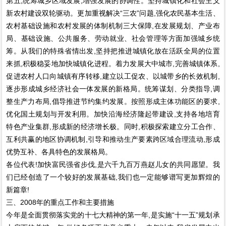
第五,统筹城乡区域发展,增强发展的协调性。坚持城镇化和社会主义
新农村建设双轮驱动。更加重视解决“三农”问题,强化农民基本生活、
农村基础设施和农村发展的体制机制三大保障,在发展规划、产业布
局、基础设施、公共服务、劳动就业、社会管理等方面加强城乡统
筹。从我们的特殊省情出发,坚持把推进城镇化放在活跃全局的位置
来抓,积极稳妥地加快城镇化进程。着力发展大中城市,完善城镇体系,
促进农村人口向城镇有序转移,建立以工促农、以城带乡的长效机制,
逐步形成城乡经济社会一体发展的新格局。统筹谋划、分类指导,调
整生产力布局,倡导推进节约集约发展。按照形成主体功能区的要求,
优化国土规划与开发利用。加快沿海经济隆起带建设,支持各地培育
特色产业集群,形成新的经济增长极。同时,积极探索建立分工合作、
互利共赢的地区协调机制,引导和推动生产要素跨区域合理流动,形成
优势互补、各具特色的发展格局。
各位代表!加快富民强省步伐,是六千九百万燕赵儿女的共同愿望。我
们已经创造了一个较好的发展基础,我们也一定能够谱写更加辉煌的
新篇章!
三、2008年的重点工作和主要措施
今年是全面贯彻落实党的十七大精神的第一年,是实施“十一五”规划承