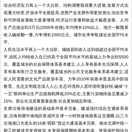
综合经济实力再上一个大台阶。结构调整取得重大进展,发展方式实
现重大转变,开放水平全面提高,优势产业支撑作用更加突出,综合竞争
和可持续发展能力显著增强,经济运行质量和效益大幅度改善。人均
生产总值达到3万元(2005年价格),年均增长10%以上。地方一般预算
收入确保翻一番,力争增长1000亿元。城市化率争取接近全国平均水
平。
人民生活水平再上一个大台阶。城镇居民收入达到或超过全国平均水
平,农民人均纯收入在已经高于全国平均水平的基础上力争达到5500
元。覆盖城乡的社会保障体系基本建立,人人享有基本生活保障,人人
享有基本医疗卫生服务。覆盖城乡的公共文化服务体系基本建立,适
应人民需要的文化产品更加丰富。力争2010年前基本普及高中阶段
教育。生态文明观念深入人心,生态环境和人居环境明显好转,确保“十
一五”期间单位生产总值能耗降低20%左右,主要污染物排放总量减少
15%。群众生活质量显著改善,社会更加稳定和谐。
支撑沿海强省建设的基础条件基本完备。建成现代综合交通体系骨
架,沿海和冀中南地区形成环京津一小时快速铁路客运交通圈,以三大
沿海港口为龙头的16条“西联”货运大通道基本完善。南水北调中线一
期工程建成并发挥效益,水资源保障网络基本形成。资源保护和综合