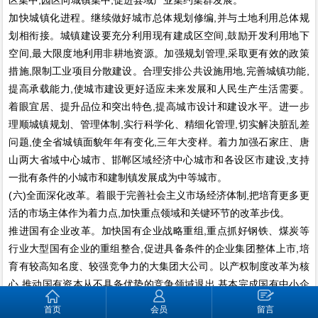
加快城镇化进程。继续做好城市总体规划修编,并与土地利用总体规
划相衔接。城镇建设要充分利用现有建成区空间,鼓励开发利用地下
空间,最大限度地利用非耕地资源。加强规划管理,采取更有效的政策
措施,限制工业项目分散建设。合理安排公共设施用地,完善城镇功能,
提高承载能力,使城市建设更好适应未来发展和人民生产生活需要。
着眼宜居、提升品位和突出特色,提高城市设计和建设水平。进一步
理顺城镇规划、管理体制,实行科学化、精细化管理,切实解决脏乱差
问题,使全省城镇面貌年年有变化,三年大变样。着力加强石家庄、唐
山两大省域中心城市、邯郸区域经济中心城市和各设区市建设,支持
一批有条件的小城市和建制镇发展成为中等城市。
(六)全面深化改革。着眼于完善社会主义市场经济体制,把培育更多更
活的市场主体作为着力点,加快重点领域和关键环节的改革步伐。
推进国有企业改革。加快国有企业战略重组,重点抓好钢铁、煤炭等
行业大型国有企业的重组整合,促进具备条件的企业集团整体上市,培
育有较高知名度、较强竞争力的大集团大公司。以产权制度改革为核
心,推动国有资本从不具备优势的竞争领域退出,基本完成国有中小企
业放开搞活和危困企业改革任务。深化国有企业公司制股份制改革,
首页
会员
留言