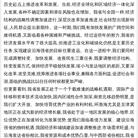
历史起点上推进改革和发展。当前,经济全球化和区域经济一体化深
入发展,各种不确定因素和潜在风险也在增加。我省与全国一样,经济
结构的战略性调整加速进行,深层次改革加速推进,社会转型出现新特
征,人民群众提出新期待。这一时期,我们既有加快发展的广阔空间和
难得机遇,又面临着各种困难和严峻挑战。经过这些年的努力,我省的
经济发展水平有了很大提高,但推进工业化和城镇化仍然是主要历史
任务,实现建设沿海强省的目标任重道远。在这一进程中,我们要同时
完成调整转变、加快发展、改善民生三重任务,既要调整经济结构、
转变发展方式,保持经济平稳较快发展,缩小与发达地区的差距;又要深
化改革,攻坚克难,统筹推进各项社会事业,兼顾各方面利益,促进社会和
谐,面临的挑战比以往任何时候都更加严峻。
但更要看到,我省发展正处于一个千载难逢的战略机遇期。国际产业
转移和资本技术流动加快,国内区域性合作加深,南资北移趋势明显,是
我们扩大开放、加快培育优势产业的有利时机;环渤海尤其是京津冀
地区正在成为新的经济增长极,我省处于这一地区发展的核心地带,区
位优势正在加速转化为发展优势,使我们面临着借力发展、建设沿海
强省的独特机遇;我国经济和城镇建设加速调整推进,市场需求旺盛,与
沿海发达省份相比,我省资源和成本优势凸显,与中西部省份相比,我省