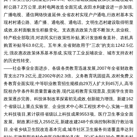
村公路7.2万公里,农村电网改造全面完成,农田水利建设进一步加强,
广播电视、通信网络快速延伸,全省农村实现户户通电,行政村基本实
现村村通公路、通广播、通电视、通电话。文明生态村建设取得明显
成效,农村面貌发生积极变化。支农惠农政策力度不断加大,农业税、
特产税全部取消;对农民实行政策性补贴,累计发放粮食直补、农机具
购置补贴等63.8亿元。五年来,全省财政用于“三农”的支出1242.5亿
元,强农惠农政策体系基本形成,实现了工业反哺农业、城市支持农村
的历史性转变。
——社会事业全面进步。各级各类教育迅速发展,2007年全省财政教
育支出279.2亿元,是2002年的2.3倍。义务教育巩固提高,农村免费义
务教育全面实现;中等职业教育招生规模由29万人扩大到45万人,高等
院校办学条件和质量普遍改善,现代远程教育实现普及,贫困学生资助
政策逐步完善。科技体制改革探索初见成效,创新能力增强。新建162
个省级以上重点实验室、企业技术中心和工程技术中心,实施一批重
大科技项目,累计获得省级以上科技成果9553项。医疗卫生事业全面
发展。财政累计投入255亿元,新建改建248个疾病控制和医疗救治项
目,全省乡镇卫生院改造基本完成,城市社区卫生服务街道覆盖率达到
81%;实施新型农村合作医疗制度的县(市、区)扩大到139个,覆盖农村