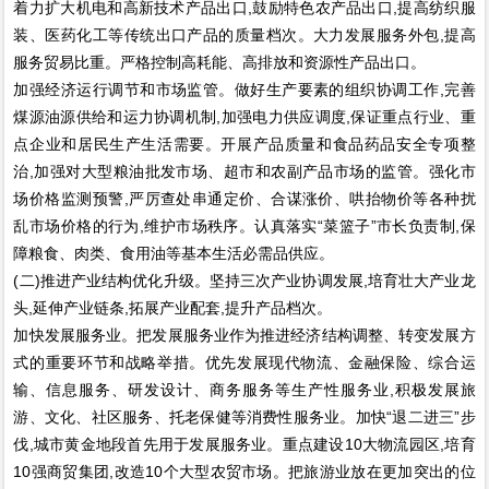
着力扩大机电和高新技术产品出口,鼓励特色农产品出口,提高纺织服
装、医药化工等传统出口产品的质量档次。大力发展服务外包,提高
服务贸易比重。严格控制高耗能、高排放和资源性产品出口。
加强经济运行调节和市场监管。做好生产要素的组织协调工作,完善
煤源油源供给和运力协调机制,加强电力供应调度,保证重点行业、重
点企业和居民生产生活需要。开展产品质量和食品药品安全专项整
治,加强对大型粮油批发市场、超市和农副产品市场的监管。强化市
场价格监测预警,严厉查处串通定价、合谋涨价、哄抬物价等各种扰
乱市场价格的行为,维护市场秩序。认真落实“菜篮子”市长负责制,保
障粮食、肉类、食用油等基本生活必需品供应。
(二)推进产业结构优化升级。坚持三次产业协调发展,培育壮大产业龙
头,延伸产业链条,拓展产业配套,提升产品档次。
加快发展服务业。把发展服务业作为推进经济结构调整、转变发展方
式的重要环节和战略举措。优先发展现代物流、金融保险、综合运
输、信息服务、研发设计、商务服务等生产性服务业,积极发展旅
游、文化、社区服务、托老保健等消费性服务业。加快“退二进三”步
伐,城市黄金地段首先用于发展服务业。重点建设10大物流园区,培育
10强商贸集团,改造10个大型农贸市场。把旅游业放在更加突出的位