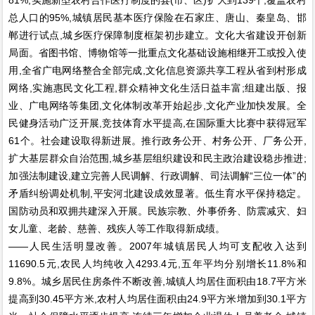
总人口的95%,城镇居民基本医疗保险在石家庄、唐山、秦皇岛、邯
郸进行试点,城乡医疗保障制度框架初步建立。文化大省建设开创新
局面。省图书馆、博物馆等一批重点文化基础设施相继开工或投入使
用,全省广电网络整合全部完成,文化信息资源共享工程从省到村形成
网络,实施惠民文化工程,群众精神文化生活日益丰富;组建出版、报
业、广电网络等集团,文化体制改革开始起步,文化产业加快发展。全
民健身活动广泛开展,竞技体育水平提高,在国际重大比赛中获得冠军
61个。社会建设取得新进展。推行政务公开、村务公开、厂务公开,
扩大基层群众自治范围,城乡基层组织建设和民主政治建设稳步推进;
加强法制建设,建立完善人民调解、行政调解、司法调解“三位一体”的
矛盾纠纷调处机制,平安河北建设成效显著。低生育水平保持稳定。
国防动员和双拥共建深入开展。民族宗教、外事侨务、防震减灾、妇
女儿童、老龄、慈善、残疾人等工作取得新成绩。
——人民生活明显改善。2007年城镇居民人均可支配收入达到
11690.5元,农民人均纯收入4293.4元,五年平均分别增长11.8%和
9.8%。城乡居民住房条件不断改善,城镇人均居住面积由18.7平方米
提高到30.45平方米,农村人均居住面积由24.9平方米增加到30.1平方