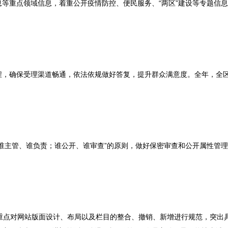
等重点领域信息，着重公开疫情防控、便民服务、“两区”建设等专题信
程，确保受理渠道畅通，依法依规做好答复，提升群众满意度。全年，全
谁主管、谁负责；谁公开、谁审查”的原则，做好保密审查和公开属性管
重点对网站版面设计、布局以及栏目的整合、撤销、新增进行规范，突出