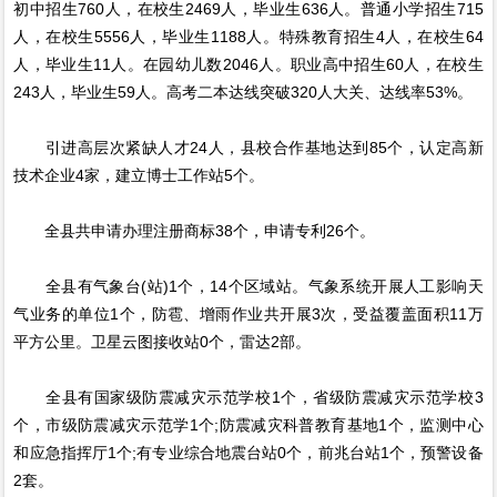
初中招生760人，在校生2469人，毕业生636人。普通小学招生715
人，在校生5556人，毕业生1188人。特殊教育招生4人，在校生64
人，毕业生11人。在园幼儿数2046人。职业高中招生60人，在校生
243人，毕业生59人。高考二本达线突破320人大关、达线率53%。
引进高层次紧缺人才24人，县校合作基地达到85个，认定高新
技术企业4家，建立博士工作站5个。
全县共申请办理注册商标38个，申请专利26个。
全县有气象台(站)1个，14个区域站。气象系统开展人工影响天
气业务的单位1个，防雹、增雨作业共开展3次，受益覆盖面积11万
平方公里。卫星云图接收站0个，雷达2部。
全县有国家级防震减灾示范学校1个，省级防震减灾示范学校3
个，市级防震减灾示范学1个;防震减灾科普教育基地1个，监测中心
和应急指挥厅1个;有专业综合地震台站0个，前兆台站1个，预警设备
2套。