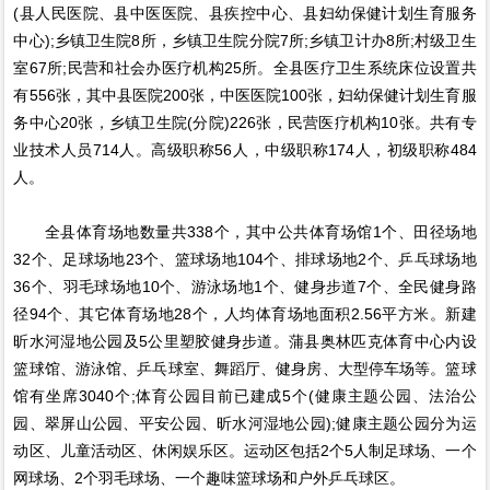
(县人民医院、县中医医院、县疾控中心、县妇幼保健计划生育服务
中心);乡镇卫生院8所，乡镇卫生院分院7所;乡镇卫计办8所;村级卫生
室67所;民营和社会办医疗机构25所。全县医疗卫生系统床位设置共
有556张，其中县医院200张，中医医院100张，妇幼保健计划生育服
务中心20张，乡镇卫生院(分院)226张，民营医疗机构10张。共有专
业技术人员714人。高级职称56人，中级职称174人，初级职称484
人。
全县体育场地数量共338个，其中公共体育场馆1个、田径场地
32个、足球场地23个、篮球场地104个、排球场地2个、乒乓球场地
36个、羽毛球场地10个、游泳场地1个、健身步道7个、全民健身路
径94个、其它体育场地28个，人均体育场地面积2.56平方米。新建
昕水河湿地公园及5公里塑胶健身步道。蒲县奥林匹克体育中心内设
篮球馆、游泳馆、乒乓球室、舞蹈厅、健身房、大型停车场等。篮球
馆有坐席3040个;体育公园目前已建成5个(健康主题公园、法治公
园、翠屏山公园、平安公园、昕水河湿地公园);健康主题公园分为运
动区、儿童活动区、休闲娱乐区。运动区包括2个5人制足球场、一个
网球场、2个羽毛球场、一个趣味篮球场和户外乒乓球区。