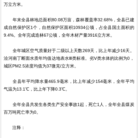
万立方米。
年末全县林地总面积80.08万亩，森林覆盖率32.68%，全县已建
成自然保护区1个，自然保护区面积10934公顷，占全县国土面积的
9.4%。全年完成造林67公顷，全年木材产量3916立方米。
全年城区空气质量好于二级以上天数269天，比上年减少16天。
浍河南丁断面水质年均值达地表水Ⅲ类标准。劣Ⅴ类水体的比例为0，
城区PM2.5浓度均值为37微克/立方米。
全县年平均降水量465.9毫米，比上年减少154毫米，全年平均
气温为13.1℃，比上年下降0.3℃。
全年全县共发生各类生产安全事故1起，死亡1人，全年全县煤炭
百万吨死亡率为0。
注释：