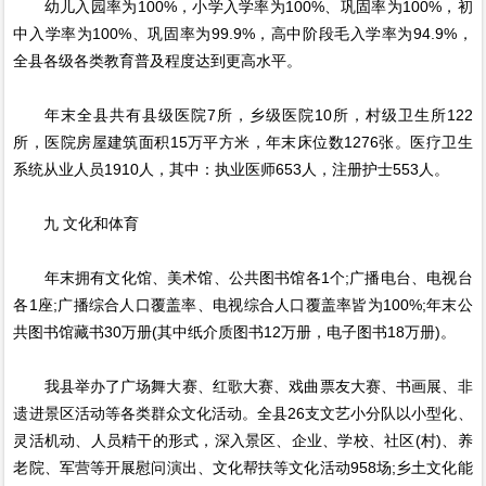
幼儿入园率为100%，小学入学率为100%、巩固率为100%，初
中入学率为100%、巩固率为99.9%，高中阶段毛入学率为94.9%，
全县各级各类教育普及程度达到更高水平。
年末全县共有县级医院7所，乡级医院10所，村级卫生所122
所，医院房屋建筑面积15万平方米，年末床位数1276张。医疗卫生
系统从业人员1910人，其中：执业医师653人，注册护士553人。
九 文化和体育
年末拥有文化馆、美术馆、公共图书馆各1个;广播电台、电视台
各1座;广播综合人口覆盖率、电视综合人口覆盖率皆为100%;年末公
共图书馆藏书30万册(其中纸介质图书12万册，电子图书18万册)。
我县举办了广场舞大赛、红歌大赛、戏曲票友大赛、书画展、非
遗进景区活动等各类群众文化活动。全县26支文艺小分队以小型化、
灵活机动、人员精干的形式，深入景区、企业、学校、社区(村)、养
老院、军营等开展慰问演出、文化帮扶等文化活动958场;乡土文化能