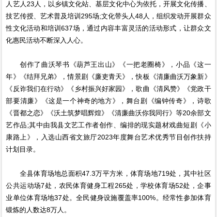
人艺人23人，以乡镇文化站、基层文化中心为依托，开展文化传播、
技艺传授、艺术普及培训295场;文化带头人48人，组织发动开展群众
性文化活动和培训637场，通过内容丰富灵活的活动形式，让群众文
化惠民活动不断深入人心。
创作了曲沃琴书《葫芦王出山》《一把老圈椅》，小品《这一
年》《结拜兄弟》，情景剧《廉吏青天》，快板《清廉曲沃万象新》
《反诈我们在行动》《乡村振兴好家园》，歌曲《清风赞》《党政干
部要清廉》《这是一个神奇的地方》，舞台剧《编钟传奇》，诗歌
《晋都之恋》《沃土筑梦唱辉煌》《清廉曲沃你我同行》等20余部文
艺作品;其中由我县文艺工作者创作、编排的现实题材戏曲短剧《小
康路上》，入选山西省文旅厅2023年度舞台艺术优秀节目创作扶持
计划目录。
全县体育场地总面积47.3万平方米，体育场地719处，其中社区
公共运动场7处，农民体育健身工程265处，学校体育场52处，企事
业单位体育场地37处。全民健身设施覆盖率100%。经常性参加体育
锻炼的人数达8万人。