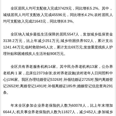
全区居民人均可支配收入完成37429元，同比增长5.2%。其中，
城镇居民人均可支配收入完成45596元，同比增长4.2%;农村居民人
均可支配收入完成21643元，同比增长8.3%。
全区纳入城乡最低生活保障的居民5547人，发放城乡低保资金
3138.2万元，比上年减少251万元;城乡特困供养922人，累计支出
1241.44万元;临时救助945人次，累计支出69万元;发放重度残疾人护
理补贴和困难残疾人生活补贴908万元。
全区共有养老服务机构14家。其中民办养老机构13家，公办养
老机构 1 家，总床位2373余张;农村养老设施(农村老年人日间照料中
心)196家。我区办理结婚登记5326对;补领结婚证2725对;预约离婚登
记2652对;离婚登记1491对;补领离婚证185件;婚姻登记信息查询291
条。
年末全区参加企业养老保险的人数为60078人，比上年末增加
6644人;机关事业养老保险的人数为11827人，减少452人;参加城乡