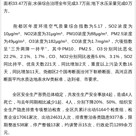
面积33.47万亩;水保综合治理全年完成3.7万亩;地下水压采量完成0万
方。
尧都区年度环境空气质量综合指数为5.17，SO2浓度为
10μg/m³、NO2浓度为31μg/m³、PM10浓度为88μg/m³、PM2.5浓度
为49μg/m³、O3浓度为182μg/m³、CO浓度为1.7mg/m³，六项指数
呈“三升两降一持平”。其中PM10、PM2.5、O3分别同比恶化
22.2%、2.1%、1.7%，CO、NO2分别同比改善5.6%、3.1%，SO2
同比持平。优良天数221天，同比增加2天，重度以上污染天数16
天，同比增加11天。尧都区2个国考断面汾河下靳桥断面、高河店西
断面平均水质达地表水Ⅳ类标准，达到省、市要求。
全区安全生产形势总体稳定，共发生生产安全事故4起，造成4人
死亡，与去年同期相比减少1起、4人，分别下降20%、50%。组织安
全生产隐患排查专项整治检查，全区共累计出动5164个检查组，检
查企业17061家次、出动24631人次，排查整治各类隐患9377条，限
期整改538家，停产整顿13家，约谈警示15次，行政处罚1289余万
元。