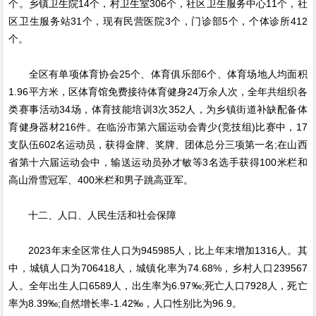
个。乡镇卫生院14个，村卫生室306个，社区卫生服务中心11个，社
区卫生服务站31个，现有民营医院3个，门诊部5个，个体诊所412
个。
全区有单项体育协会25个、体育俱乐部6个、体育场地人均面积
1.96平方米，区体育馆免费接待体育健身24万余人次，全年共组织各
类赛事活动34场，体育技能培训3次352人，为乡镇街道补缺配备体
育健身器材216件。在临汾市第六届运动会青少(竞技组)比赛中，17
支队伍602名运动员，获得金牌、奖牌、团体总分三项第一名;在山西
省第十六届运动会中，输送运动员孙才敏等3名选手获得100米栏和
高山滑雪冠军、400米栏和男子跳高亚军。
十二、人口、人民生活和社会保障
2023年末全区常住人口为945985人，比上年末增加1316人。其
中，城镇人口为706418人，城镇化率为74.68%，乡村人口239567
人。全年出生人口6589人，出生率为6.97‰;死亡人口7928人，死亡
率为8.39‰;自然增长率-1.42‰，人口性别比为96.9。