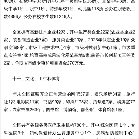
40所)、初级中学33所(其中九年一贯制学校16所)、完全中学3所、高
级中学1所 、职中1所、特殊学校1所、幼儿园118所;公办在职教职工
数4886人;公办在校学生数81248人。
全区拥有高新技术企业42家，其中生产类企业22家(农业类企业2
家、装备制造企业7家)，服务类企业20家，2023年认定企业19家;众
创空间8家，市级工程技术中心1家，市级科技创新中心1家，市级重
点实验室4家;培育高校成果转化示范基地5家;获得市长创新奖三等奖
2家，争取省市级专项和项目资金270万元。
十一、文化、卫生和体育
年末全区证照齐全正常营业的网吧37家，娱乐场所34家，旅行
社1家,电影院11家，书店99家，印刷厂78家，跆拳道7家、棋牌室77
家，农家书屋263个，图书馆、博物馆、群艺馆、体育馆各1座。
全区共有各级各类医疗卫生机构788个。其中,综合医院 1个，专
科医院3个，妇幼保健计划生育服务中心1个，疾病预防控制中心1