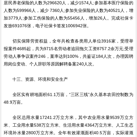
居民养老保险的人数为296620人，减少1574人;参加基本医疗保险的
人数为599966人，减少 7360人;参加失业保险的人数为40521人，增
加3779人;参加工伤保险的人数为55456人，增加26人。完成社保卡
发放691076张，电子社保卡签发1006942张。
切实保障劳资权益，全年共检查各类用人单位3916家，受理举
报案件4685起，共为9715名劳动者追回拖欠工资8757.2余万元;受理
劳动人事争议案件246，案率达到100%，共鉴证184人次，办理因聘
用岗位变动、个人辞职等原因解聘备案240人次。
十三、资源、环境和安全生产
全区实有耕地面积61.1万亩，“三区三线”永久基本农田控制数为
48.9万亩。
全区总用水量17241.2万立方米，其中农业用水量9539万立方
米、工业用水量538万立方米、生活用水量4364万立方米、人工生态
环境补水量2800万立方米。全年有效灌溉面积40.5万亩，实际灌溉