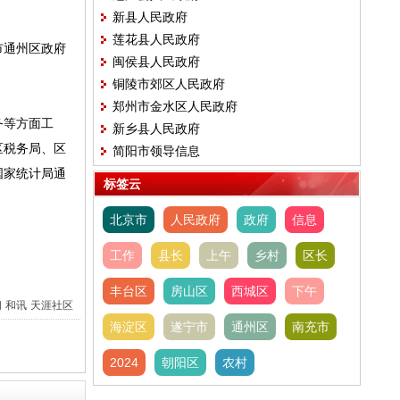
新县人民政府
莲花县人民政府
市通州区政府
闽侯县人民政府
铜陵市郊区人民政府
郑州市金水区人民政府
务等方面工
新乡县人民政府
区税务局、区
简阳市领导信息
国家统计局通
标签云
北京市
人民政府
政府
信息
工作
县长
上午
乡村
区长
丰台区
房山区
西城区
下午
间
和讯
天涯社区
海淀区
遂宁市
通州区
南充市
2024
朝阳区
农村