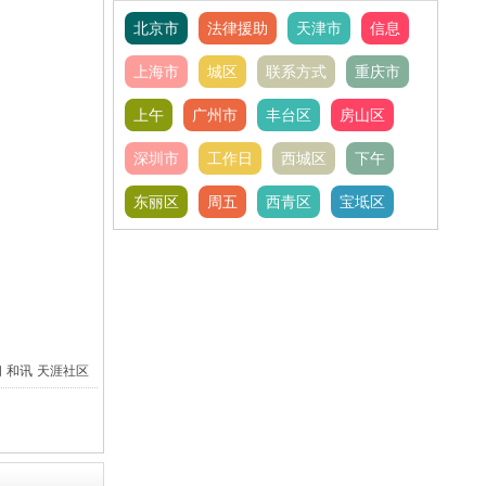
北京市
法律援助
天津市
信息
上海市
城区
联系方式
重庆市
上午
广州市
丰台区
房山区
深圳市
工作日
西城区
下午
东丽区
周五
西青区
宝坻区
间
和讯
天涯社区