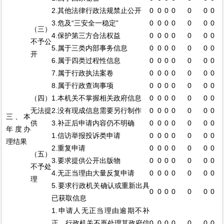
2.其他法律行政法规禁止公开
0
0
0
0
0
0
0
3.危及“三安全一稳定”
0
0
0
0
0
0
0
（三）
4.保护第三方合法权益
0
0
0
0
0
0
0
不予公
5.属于三类内部事务信息
0
0
0
0
0
0
0
开
6.属于四类过程性信息
0
0
0
0
0
0
0
7.属于行政执法案卷
0
0
0
0
0
0
0
8.属于行政查询事项
0
0
0
0
0
0
0
（四）
1.本机关不掌握相关政府信息
0
0
0
0
0
0
0
无法提
2.没有现成信息需要另行制作
0
0
0
0
0
0
0
三、本
供
3.补正后申请内容仍不明确
0
0
0
0
0
0
0
年度办
1.信访举报投诉类申请
0
0
0
0
0
0
0
理结果
2.重复申请
0
0
0
0
0
0
0
（五）
3.要求提供公开出版物
0
0
0
0
0
0
0
不予处
4.无正当理由大量反复申请
0
0
0
0
0
0
0
理
5.要求行政机关确认或重新出具
0
0
0
0
0
0
0
已获取信息
1.申请人无正当理由逾期不补
正、行政机关不再处理其政府信
0
0
0
0
0
0
0