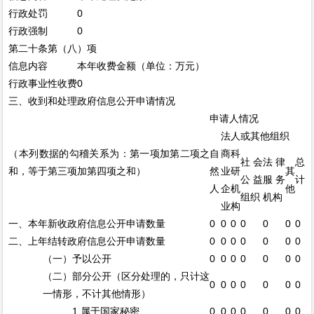
行政处罚
0
行政强制
0
第二十条第（八）项
信息内容
本年收费金额（单位：万元）
行政事业性收费
0
三、收到和处理政府信息公开申请情况
申请人情况
法人或其他组织
（本列数据的勾稽关系为：第一项加第二项之
自
商
科
社会
法律
总
和，等于第三项加第四项之和）
然
业
研
其
公益
服务
计
人
企
机
他
组织
机构
业
构
一、本年新收政府信息公开申请数量
0
0
0
0
0
0
0
二、上年结转政府信息公开申请数量
0
0
0
0
0
0
0
（一）予以公开
0
0
0
0
0
0
0
（二）部分公开（区分处理的，只计这
0
0
0
0
0
0
0
一情形，不计其他情形）
1.属于国家秘密
0
0
0
0
0
0
0