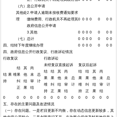
（六）
息公开申请
其他处
2.申请人逾期未按收费通知要求
理
缴纳费用、行政机关不再处理其
0
0
0
0
0
0
0
政府信息公开申请
3.其他
0
0
0
0
0
0
0
（七）总计
0
0
0
0
0
0
0
四、结转下年度继续办理
0
0
0
0
0
0
0
四、政府信息公开行政复议、行政诉讼情况
行政复议
行政诉讼
未经复议直接起诉
复议后起诉
结
其
尚
结
结
其
尚
结
结
其
尚
结果维
果
他
未
总
果
果
他
未
总
果
果
他
未
总
持
纠
结
审
计
维
纠
结
审
计
维
纠
结
审
计
正
果
结
持
正
果
结
持
正
果
结
0
0
0
0
0
0
0
0
0
0
0
0
0
0
0
五、存在的主要问题及改进情况
（一）存在问题。一是栏目更新不均衡，存在动态信息更新较多，其
他内容公开较少。二是创新意识不足，在为群众提供及时有效信息上