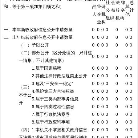
社会
法律
总
和，等于第三项加第四项之和）
然
业
研
其
公益
服务
计
人
企
机
他
组织
机构
业
构
一、本年新收政府信息公开申请数量
0
0
0
0
0
0
0
二、上年结转政府信息公开申请数量
0
0
0
0
0
0
0
（一）予以公开
0
0
0
0
0
0
0
（二）部分公开（区分处理的，只计这
0
0
0
0
0
0
0
一情形，不计其他情形）
1.属于国家秘密
0
0
0
0
0
0
0
2.其他法律行政法规禁止公开
0
0
0
0
0
0
0
3.危及“三安全一稳定”
0
0
0
0
0
0
0
（三）
4.保护第三方合法权益
0
0
0
0
0
0
0
不予公
5.属于三类内部事务信息
0
0
0
0
0
0
0
开
6.属于四类过程性信息
0
0
0
0
0
0
0
7.属于行政执法案卷
0
0
0
0
0
0
0
8.属于行政查询事项
0
0
0
0
0
0
0
（四）
1.本机关不掌握相关政府信息
0
0
0
0
0
0
0
无法提
2.没有现成信息需要另行制作
0
0
0
0
0
0
0