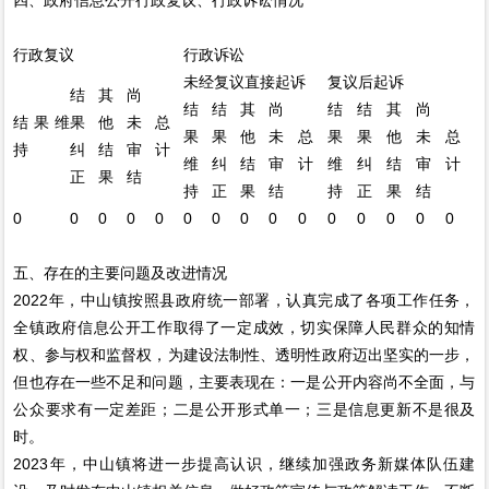
行政复议
行政诉讼
未经复议直接起诉
复议后起诉
结
其
尚
结
结
其
尚
结
结
其
尚
结果维
果
他
未
总
果
果
他
未
总
果
果
他
未
总
持
纠
结
审
计
维
纠
结
审
计
维
纠
结
审
计
正
果
结
持
正
果
结
持
正
果
结
0
0
0
0
0
0
0
0
0
0
0
0
0
0
0
五、存在的主要问题及改进情况
2022年，中山镇按照县政府统一部署，认真完成了各项工作任务，
全镇政府信息公开工作取得了一定成效，切实保障人民群众的知情
权、参与权和监督权，为建设法制性、透明性政府迈出坚实的一步，
但也存在一些不足和问题，主要表现在：一是公开内容尚不全面，与
公众要求有一定差距；二是公开形式单一；三是信息更新不是很及
时。
2023年，中山镇将进一步提高认识，继续加强政务新媒体队伍建