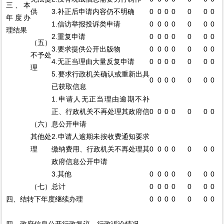
三、本
供
3.补正后申请内容仍不明确
0
0
0
0
0
0
0
年度办
1.信访举报投诉类申请
0
0
0
0
0
0
0
理结果
2.重复申请
0
0
0
0
0
0
0
（五）
3.要求提供公开出版物
0
0
0
0
0
0
0
不予处
4.无正当理由大量反复申请
0
0
0
0
0
0
0
理
5.要求行政机关确认或重新出具
0
0
0
0
0
0
0
已获取信息
1.申请人无正当理由逾期不补
正、行政机关不再处理其政府信
0
0
0
0
0
0
0
（六）
息公开申请
其他处
2.申请人逾期未按收费通知要求
理
缴纳费用、行政机关不再处理其
0
0
0
0
0
0
0
政府信息公开申请
3.其他
0
0
0
0
0
0
0
（七）总计
0
0
0
0
0
0
0
四、结转下年度继续办理
0
0
0
0
0
0
0
四、政府信息公开行政复议、行政诉讼情况