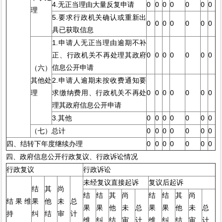
4.无正当理由大量反复申请
0
0
0
0
0
0
0
理
5.要求行政机关确认或重新出
0
0
0
0
0
0
0
具已获取信息
1.申请人无正当理由逾期不补
正、行政机关不再处理其政府
0
0
0
0
0
0
0
信息公开申请
（六）
其他处
2.申请人逾期未按收费通知要
理
求缴纳费用、行政机关不再处
0
0
0
0
0
0
0
理其政府信息公开申请
3.其他
0
0
0
0
0
0
0
（七）总计
0
0
0
0
0
0
0
四、结转下年度继续办理
0
0
0
0
0
0
0
四、政府信息公开行政复议、行政诉讼情况
行政复议
行政诉讼
未经复议直接起诉
复议后起诉
结
其
尚
结
结
其
尚
结
结
其
尚
结果维
果
他
未
总
果
果
他
未
总
果
果
他
未
总
持
纠
结
审
计
维
纠
结
审
计
维
纠
结
审
计