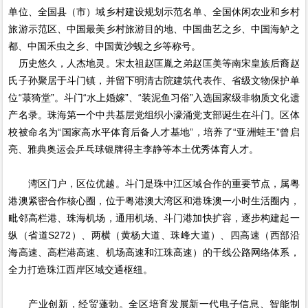
单位、全国县（市）域乡村建设规划示范名单、全国休闲农业和乡村
旅游示范区、中国最美乡村旅游目的地、中国曲艺之乡、中国海鲈之
都、中国禾虫之乡、中国黄沙蚬之乡等称号。
历史悠久，人杰地灵。宋太祖赵匡胤之弟赵匡美等南宋皇族后裔赵
氏子孙聚居于斗门镇，并留下明清古院建筑代表作、省级文物保护单
位“菉猗堂”。斗门“水上婚嫁”、“装泥鱼习俗”入选国家级非物质文化遗
产名录。珠海第一个中共基层党组织小濠涌党支部诞生在斗门。区体
校被命名为“国家高水平体育后备人才基地”，培养了“亚洲蛙王”曾启
亮、雅典奥运会乒乓球银牌得主李静等本土优秀体育人才。
湾区门户，区位优越。斗门是珠中江区域合作的重要节点，属粤
港澳紧密合作核心圈，位于粤港澳大湾区和港珠澳一小时生活圈内，
毗邻高栏港、珠海机场，通用机场、斗门港加快扩容，逐步构建起一
纵（省道S272）、两横（黄杨大道、珠峰大道）、四高速（西部沿
海高速、高栏港高速、机场高速和江珠高速）的干线公路网络体系，
全力打造珠江西岸区域交通枢纽。
产业创新，经贸蓬勃。全区培育发展新一代电子信息、智能制