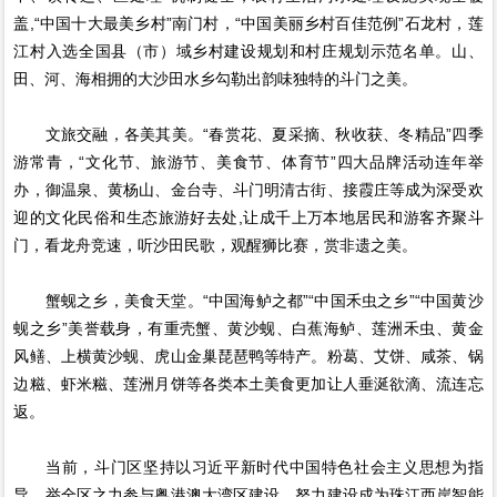
盖,“中国十大最美乡村”南门村，“中国美丽乡村百佳范例”石龙村，莲
江村入选全国县（市）域乡村建设规划和村庄规划示范名单。山、
田、河、海相拥的大沙田水乡勾勒出韵味独特的斗门之美。
文旅交融，各美其美。“春赏花、夏采摘、秋收获、冬精品”四季
游常青，“文化节、旅游节、美食节、体育节”四大品牌活动连年举
办，御温泉、黄杨山、金台寺、斗门明清古街、接霞庄等成为深受欢
迎的文化民俗和生态旅游好去处,让成千上万本地居民和游客齐聚斗
门，看龙舟竞速，听沙田民歌，观醒狮比赛，赏非遗之美。
蟹蚬之乡，美食天堂。“中国海鲈之都”“中国禾虫之乡”“中国黄沙
蚬之乡”美誉载身，有重壳蟹、黄沙蚬、白蕉海鲈、莲洲禾虫、黄金
风鳝、上横黄沙蚬、虎山金巢琵琶鸭等特产。粉葛、艾饼、咸茶、锅
边糍、虾米糍、莲洲月饼等各类本土美食更加让人垂涎欲滴、流连忘
返。
当前，斗门区坚持以习近平新时代中国特色社会主义思想为指
导，举全区之力参与粤港澳大湾区建设，努力建设成为珠江西岸智能