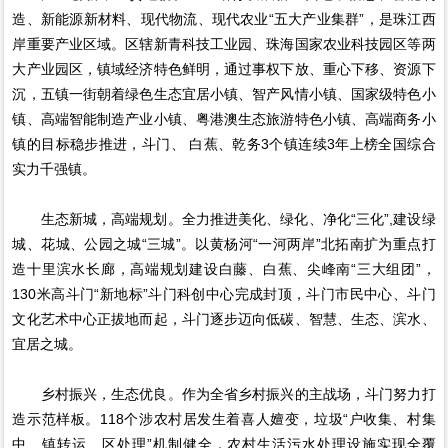
造、新能源新材料、现代物流、现代农业“五大产业集群”，是珠江西
岸重要产业区域。区辖新青科技工业园、珠海国家农业科技园区等两
大产业园区，镇域经济特色鲜明，通过事权下放、重心下移、资源下
沉，五镇一街朝着绿色生态宜居小镇、智产风情小镇、国家级特色小
镇、高端智能制造产业小镇、粤港澳生态旅游特色小镇、高端商务小
镇的目标稳步推进，斗门、 白蕉、乾务3个镇连续3年上榜全国综合
实力千强镇。
生态新城，高端规划。全力推进美化、绿化、净化“三化”,建设绿
城、花城、公园之城“三城”。以黄杨河“一河两岸”北拓南扩为重点打
造十里滨水长廊，高端规划建设白藤、白蕉、尖峰南“三大组团”，
130米高斗门“新地标”斗门科创中心完成封顶，斗门市民中心、斗门
文化艺术中心正拔地而起，斗门逐步迈向低碳、智慧、生态、滨水、
宜居之城。
乡村振兴，生态优良。作为全省乡村振兴的主战场，斗门努力打
造示范样板。118个涉农村居发生着喜人嬗变，垃圾“户收集、村集
中、镇转运、区处理”机制健全，农村生活污水处理设施实现全覆