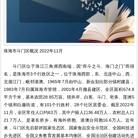
珠海市斗门区概况 2022年11月
斗门区位于珠江三角洲西南端，因“戽斗之斗、海门之门”而得
名，是珠海市3个行政区之一，位于珠海西部，东、北连中山，西、
北接江门，毗邻港澳。1965年7月由中山、新会划出部分镇村建县，
1983年7月归属珠海市管辖，2001年4月撤县建区。全区面积674.8
平方千米，基本农田28.85万亩。辖井岸、白蕉、斗门、乾务、莲洲5
个镇和白藤街道，有101个行政村、28个社区居委会。截至2022年
11月，全区常住人口约63万，其中户籍人口36.48万人，农村总人口
21.7万人。是著名侨乡，有海外侨胞、港澳台同胞16.6万人。近年
来，斗门区先后获评国家生态区、国家食品安全示范区、全国科技进
步先进区、全国义务教育发展基本均衡区、全国法治区创建活动先进