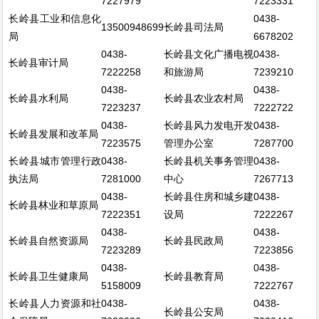
7227979
7223331
长岭县工业和信息化
0438-
13500948699
长岭县司法局
局
6678202
0438-
长岭县文化广播电视
0438-
长岭县审计局
7222258
和旅游局
7239210
0438-
0438-
长岭县水利局
长岭县农业农村局
7223237
7222722
0438-
长岭县风力发电开发
0438-
长岭县发展和改革局
7223575
管理办公室
7287700
长岭县城市管理行政
0438-
长岭县机关事务管理
0438-
执法局
7281000
中心
7267713
0438-
长岭县住房和城乡建
0438-
长岭县林业和草原局
7222351
设局
7222267
0438-
0438-
长岭县自然资源局
长岭县民政局
7223289
7223856
0438-
0438-
长岭县卫生健康局
长岭县教育局
5158009
7222767
长岭县人力资源和社
0438-
0438-
长岭县公安局