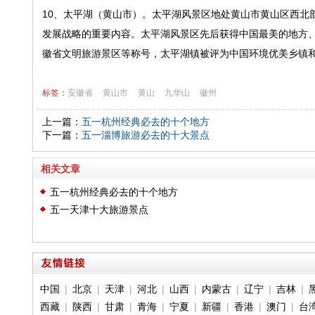
10、太平湖（黄山市）。太平湖风景区地处黄山市黄山区西北
发展战略的重要内容。太平湖风景区先后获得中国最美的地方、
徽省文明旅游景区等称号，太平湖镇被评为中国环境优美乡镇
标签：
安徽省
黄山市
黄山
九华山
徽州
上一篇：
五一杭州经典必去的十个地方
下一篇：
五一淄博旅游必去的十大景点
相关文章
五一杭州经典必去的十个地方
五一天津十大旅游景点
中国
|
北京
|
天津
|
河北
|
山西
|
内蒙古
|
辽宁
|
吉林
|
西藏
|
陕西
|
甘肃
|
青海
|
宁夏
|
新疆
|
香港
|
澳门
|
台