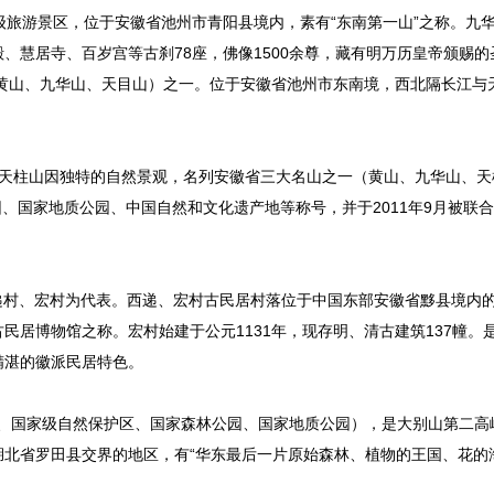
aa级旅游景区，位于安徽省池州市青阳县境内，素有“东南第一山”之称。九
、慧居寺、百岁宫等古刹78座，佛像1500余尊，藏有明万历皇帝颁赐的
（黄山、九华山、天目山）之一。位于安徽省池州市东南境，西北隔长江与
，天柱山因独特的自然景观，名列安徽省三大名山之一（黄山、九华山、天
园、国家地质公园、中国自然和文化遗产地等称号，并于2011年9月被联
递村、宏村为代表。西递、宏村古民居村落位于中国东部安徽省黟县境内
居博物馆之称。宏村始建于公元1131年，现存明、清古建筑137幢。
精湛的徽派民居特色。
景区、国家级自然保护区、国家森林公园、国家地质公园），是大别山第二高
北省罗田县交界的地区，有“华东最后一片原始森林、植物的王国、花的