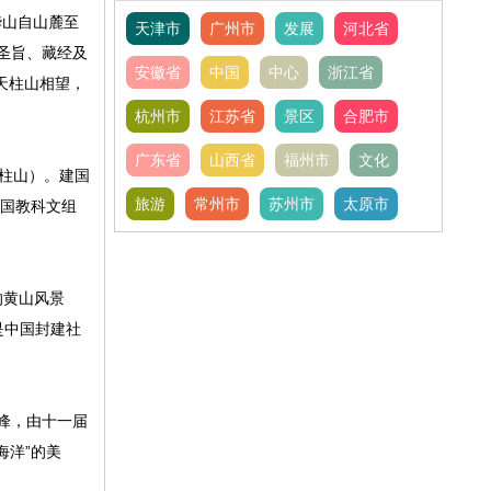
华山自山麓至
天津市
广州市
发展
河北省
圣旨、藏经及
安徽省
中国
中心
浙江省
天柱山相望，
杭州市
江苏省
景区
合肥市
广东省
山西省
福州市
文化
柱山）。建国
旅游
常州市
苏州市
太原市
合国教科文组
的黄山风景
是中国封建社
峰，由十一届
海洋”的美