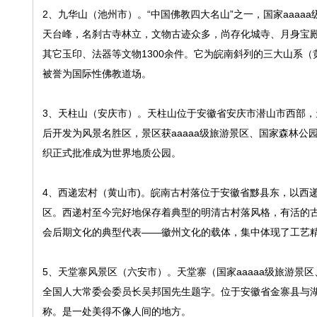
2、九华山（池州市）。“中国佛教四大名山”之一，国家aaa
天台峰，名刹古寺林立，文物古迹众多，尚存化城寺、月身宝殿
其它玉印、法器等文物1300余件。它为皖南斜列的三大山系
被誉为国际性佛教道场。
3、天柱山（安庆市）。天柱山位于安徽省安庆市潜山市西部
后开发为风景名胜区，景区获aaaaa级旅游景区、国家森林公
织正式批准成为世界地质公园。
4、西递宏村（黄山市)。皖南古村落位于安徽省黟县东，以西
区。西递村至今完好地保存着典型的明清古村落风格，有活的古民
会后期文化的典型代表——徽州文化的载体，集中体现了工艺
5、天堂寨风景区（六安市）。天堂寨（国家aaaaa级旅游
全国人大常委会委员长吴邦国先生题字。位于安徽省金寨县与湖
称。是一处美得不像人间的地方。