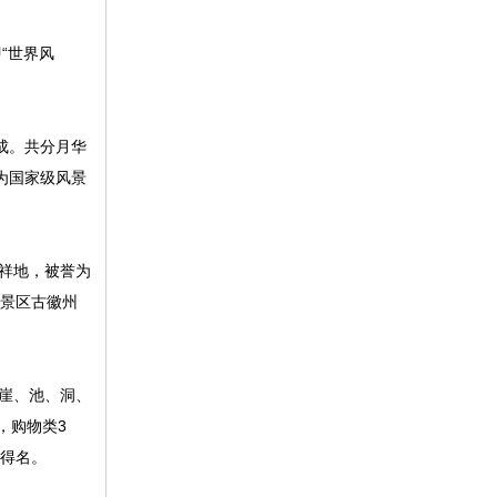
“世界风
成。共分月华
为国家级风景
祥地，被誉为
级景区古徽州
崖、池、洞、
，购物类3
此得名。