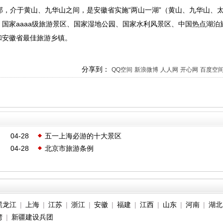
部，介于黄山、九华山之间，是安徽省实施“两山一湖”（黄山、九华山、
国家aaaa级旅游景区、国家湿地公园、国家水利风景区、中国热点湖泊
和安徽省最佳旅游乡镇。
分享到：
QQ空间
新浪微博
人人网
开心网
百度空
04-28
五一上海必游的十大景区
04-28
北京市旅游条例
黑龙江
|
上海
|
江苏
|
浙江
|
安徽
|
福建
|
江西
|
山东
|
河南
|
湖北
湾
|
新疆建设兵团