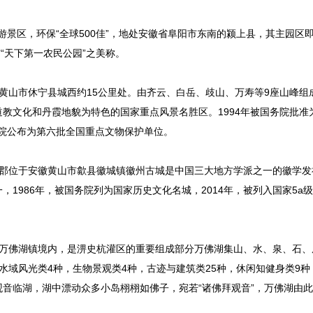
游景区，环保“全球500佳”，地处安徽省阜阳市东南的颍上县，其主园区即
享有“天下第一农民公园”之美称。
黄山市休宁县城西约15公里处。由齐云、白岳、歧山、万寿等9座山峰组
教文化和丹霞地貌为特色的国家重点风景名胜区。1994年被国务院批准
被国务院公布为第六批全国重点文物保护单位。
安郡位于安徽黄山市歙县徽城镇徽州古城是中国三大地方学派之一的徽学发
1986年，被国务院列为国家历史文化名城，2014年，被列入国家5a
县万佛湖镇境内，是淠史杭灌区的重要组成部分万佛湖集山、水、泉、石、
域风光类4种，生物景观类4种，古迹与建筑类25种，休闲知健身类9种
音临湖，湖中漂动众多小岛栩栩如佛子，宛若“诸佛拜观音”，万佛湖由