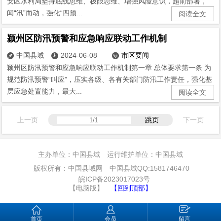
安区水利局坚持底线思维、极限思维、增强风险意识，超前部署，
闻“汛”而动，强化“四预...
阅读全文
颍州区防汛预警和应急响应联动工作机制
中国县域
2024-06-08
市区要闻



颍州区防汛预警和应急响应联动工作机制第一章 总体要求第一条 为
规范防汛预警“叫应”，压实各级、各有关部门防汛工作责任，强化基
层应急处置能力，最大...
阅读全文
上一页
跳页
下一页
主办单位：中国县域 运行维护单位：中国县域
版权所有：中国县域网 中国县域QQ:1581746470
皖ICP备2023017023号
【电脑版】
【回到顶部】
首页
会员
留言