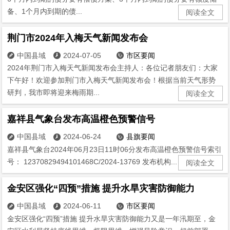
备、1个月内到期的债...
阅读全文
荆门市2024年入梅天气新闻发布会
中国县域
2024-07-05
市区要闻



2024年荆门市入梅天气新闻发布会主持人：各位记者朋友们：大家
下午好！欢迎参加荆门市入梅天气新闻发布会！根据当前天气形势
研判，我市即将迎来梅雨期...
阅读全文
嘉祥县气象台发布高温橙色预警信号
中国县域
2024-06-24
县旗要闻



嘉祥县气象台2024年06月23日11时06分发布高温橙色预警信号索引
号： 12370829494101468C/2024-13769 发布机构...
阅读全文
金安区强化“四预”措施 提升水旱灾害防御能力
中国县域
2024-06-11
市区要闻



金安区强化“四预”措施 提升水旱灾害防御能力又是一年汛期至，金