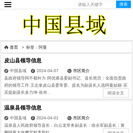

首页
> 标签：阿曼

皮山县领导信息
中国县域
2024-04-07
市区简介



县政府领导阿不都外力·阿优甫县委副书记、县长简历：全面负责政
府的领导工作.王志奎皮山县委常委、提名为副县长人选阿曼姑丽·买
买提副县长多力坤·依布...
阅读全文
温泉县领导信息
中国县域
2024-04-01
市区简介



温泉县人民政府领导县长：白云龙常务副县长：徐永军副县长：黄
鹏阿曼太依樊宏权李新红...
阅读全文