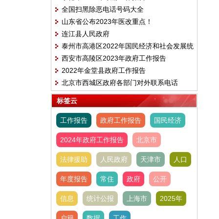
全国扫黑除恶电话号码大全
山东省公布2023年医改重点！
连江县人民政府
泰州市高港区2022年国民经济和社会发展统
西安市高陵区2023年政府工作报告
计公报
2022年金堂县政府工作报告
北京市西城区政府各部门对外联系电话
标签云
工作报告
政府工作报告
国民经济
2024年政府工作报告
北京市
法律援助
人民政府
天津市
人口
年度报告
常住
政府
公开
信息
统计公报
上海市
2025年
户籍
数据
工作