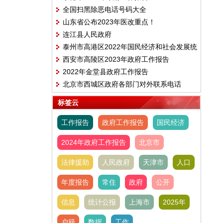
全国扫黑除恶电话号码大全
山东省公布2023年医改重点！
连江县人民政府
泰州市高港区2022年国民经济和社会发展统
西安市高陵区2023年政府工作报告
计公报
2022年金堂县政府工作报告
北京市西城区政府各部门对外联系电话
标签云
工作报告
政府工作报告
国民经济
2024年政府工作报告
北京市
法律援助
人民政府
天津市
人口
年度报告
常住
政府
公开
信息
统计公报
上海市
2025年
户籍
数据
工作