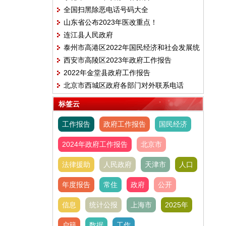
全国扫黑除恶电话号码大全
山东省公布2023年医改重点！
连江县人民政府
泰州市高港区2022年国民经济和社会发展统
西安市高陵区2023年政府工作报告
计公报
2022年金堂县政府工作报告
北京市西城区政府各部门对外联系电话
标签云
工作报告
政府工作报告
国民经济
2024年政府工作报告
北京市
法律援助
人民政府
天津市
人口
年度报告
常住
政府
公开
信息
统计公报
上海市
2025年
户籍
数据
工作