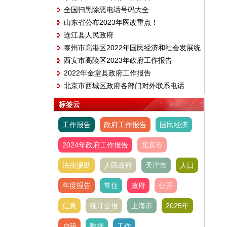
全国扫黑除恶电话号码大全
山东省公布2023年医改重点！
连江县人民政府
泰州市高港区2022年国民经济和社会发展统
西安市高陵区2023年政府工作报告
计公报
2022年金堂县政府工作报告
北京市西城区政府各部门对外联系电话
标签云
工作报告
政府工作报告
国民经济
2024年政府工作报告
北京市
法律援助
人民政府
天津市
人口
年度报告
常住
政府
公开
信息
统计公报
上海市
2025年
户籍
数据
工作