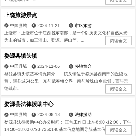
上饶旅游景点
中国县域
2024-11-21
市区旅游



上饶市：上饶市位于江西省东南部，是一个以历史文化和自然风光
为主的城市，如三清山、婺源、庐山等。...
阅读全文
婺源县镇头镇
中国县域
2024-11-06
乡镇简介



婺源县镇头镇基本情况简介 镇头镇位于婺源县西南部的丘陵地
带，距县城54公里，东与赋春镇交界，南与珍珠山乡毗邻，西与景
德镇市...
阅读全文
婺源县法律援助中心
中国县域
2024-08-13
法律援助



婺源县法律援助中心办公时间： 正常工作日 上午8∶00~12∶00，下午
14∶30~18∶00 0793-7350148基本信息地图导航基本信息...
阅读全文