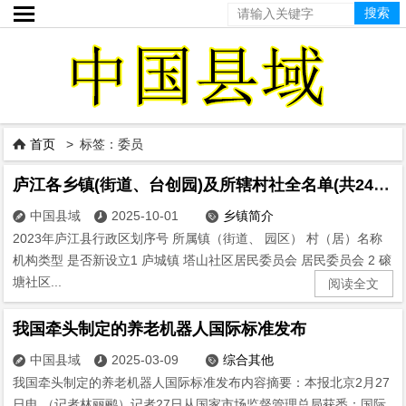

首页
> 标签：委员

庐江各乡镇(街道、台创园)及所辖村社全名单(共243个村、社区)
中国县域
2025-10-01
乡镇简介



2023年庐江县行政区划序号 所属镇（街道、 园区） 村（居）名称
机构类型 是否新设立1 庐城镇 塔山社区居民委员会 居民委员会 2 磙
塘社区...
阅读全文
我国牵头制定的养老机器人国际标准发布
中国县域
2025-03-09
综合其他



我国牵头制定的养老机器人国际标准发布内容摘要：本报北京2月27
日电 （记者林丽鹂）记者27日从国家市场监督管理总局获悉：国际