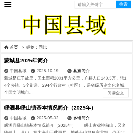

首页
> 标签：同比

蒙城县2025年简介
中国县域
2025-10-19
县旗简介



蒙城是庄子故里，国土面积2091平方公里，户籍人口149.3万，辖1
4个乡镇、3个街道、294个行政村（社区），是省级历史文化名城、
全国文明城市...
阅读全文
嵊泗县嵊山镇基本情况简介（2025年）
中国县域
2025-05-02
乡镇简介



嵊泗县嵊山镇基本情况简介（2025年） 嵊山古称神前山，又名
陈钱山、尽山，意为海山于此而尽，地处舟山群岛东北部，位于北