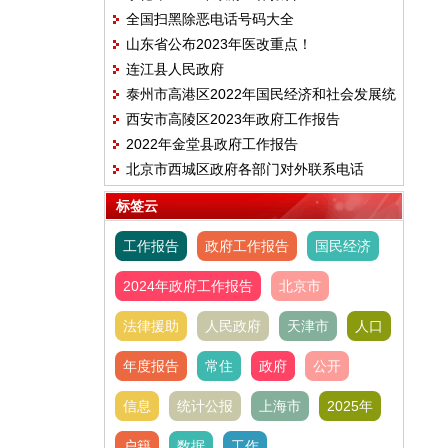
全国扫黑除恶电话号码大全
山东省公布2023年医改重点！
连江县人民政府
泰州市高港区2022年国民经济和社会发展统
西安市高陵区2023年政府工作报告
计公报
2022年金堂县政府工作报告
北京市西城区政府各部门对外联系电话
标签云
工作报告
政府工作报告
国民经济
2024年政府工作报告
北京市
法律援助
人民政府
天津市
人口
年度报告
常住
政府
公开
信息
统计公报
上海市
2025年
户籍
数据
工作