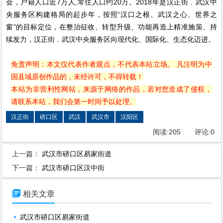
会，户籍人口近7万人,常住人口约20万。2018年是汉正街﹒武汉中
央服务区构建格局的起步年，按照“汉口之根、武汉之心、世界之
窗”的目标定位，在整治征收、转型升级、功能再造上精准施策、持
续发力，汉正街﹒武汉中央服务区向现代化、国际化、生态化迈进。
免责声明：本文仅代表作者观点，不代表本站立场。 凡注明为中
国县域原创作品的，未经许可，不得转载！
本站为非营利性网站，来源于网络的作品，若对您造成了侵权，
请联系本站，我们会第一时间予以处理。
汉正街
硚口区
武汉
武汉市
汉阳区
阅读:
205
评论:
0
上一篇：
武汉市硚口区易家街道
下一篇：
武汉市硚口区汉中街

相关文章
武汉市硚口区易家街道