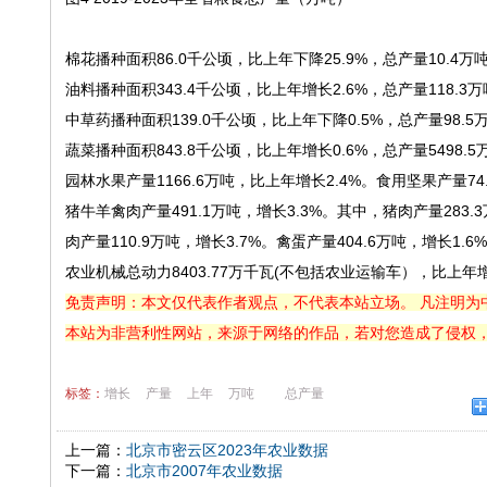
棉花播种面积86.0千公顷，比上年下降25.9%，总产量10.4万吨
油料播种面积343.4千公顷，比上年增长2.6%，总产量118.3万
中草药播种面积139.0千公顷，比上年下降0.5%，总产量98.5
蔬菜播种面积843.8千公顷，比上年增长0.6%，总产量5498.
园林水果产量1166.6万吨，比上年增长2.4%。食用坚果产量74.
猪牛羊禽肉产量491.1万吨，增长3.3%。其中，猪肉产量283.3
肉产量110.9万吨，增长3.7%。禽蛋产量404.6万吨，增长1.6
农业机械总动力8403.77万千瓦(不包括农业运输车），比上年增
免责声明：本文仅代表作者观点，不代表本站立场。 凡注明为
本站为非营利性网站，来源于网络的作品，若对您造成了侵权
标签：
增长
产量
上年
万吨
总产量
上一篇：
北京市密云区2023年农业数据
下一篇：
北京市2007年农业数据