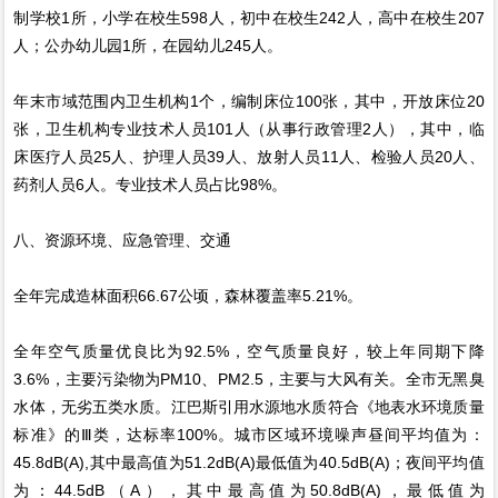
制学校1所，小学在校生598人，初中在校生242人，高中在校生207
人；公办幼儿园1所，在园幼儿245人。
年末市域范围内卫生机构1个，编制床位100张，其中，开放床位20
张，卫生机构专业技术人员101人（从事行政管理2人），其中，临
床医疗人员25人、护理人员39人、放射人员11人、检验人员20人、
药剂人员6人。专业技术人员占比98%。
八、资源环境、应急管理、交通
全年完成造林面积66.67公顷，森林覆盖率5.21%。
全年空气质量优良比为92.5%，空气质量良好，较上年同期下降
3.6%，主要污染物为PM10、PM2.5，主要与大风有关。全市无黑臭
水体，无劣五类水质。江巴斯引用水源地水质符合《地表水环境质量
标准》的Ⅲ类，达标率100%。城市区域环境噪声昼间平均值为：
45.8dB(A),其中最高值为51.2dB(A)最低值为40.5dB(A)；夜间平均值
为：44.5dB（A），其中最高值为50.8dB(A)，最低值为