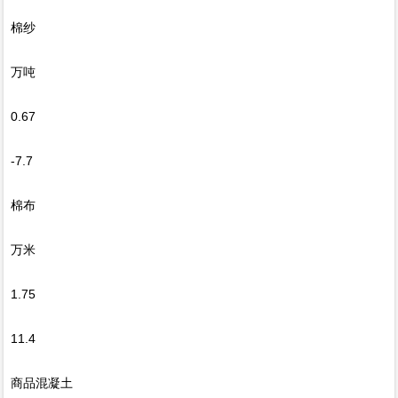
棉纱
万吨
0.67
-7.7
棉布
万米
1.75
11.4
商品混凝土